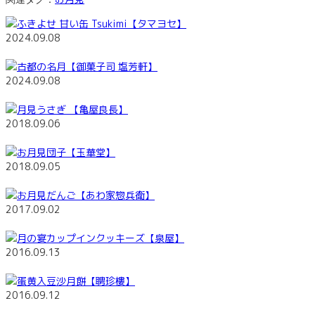
ふきよせ 甘い缶 Tsukimi【タマヨセ】
2024.09.08
古都の名月【御菓子司 塩芳軒】
2024.09.08
月見うさぎ 【亀屋良長】
2018.09.06
お月見団子【玉華堂】
2018.09.05
お月見だんご【あわ家惣兵衛】
2017.09.02
月の宴カップインクッキーズ【泉屋】
2016.09.13
蛋黄入豆沙月餅【聘珍樓】
2016.09.12