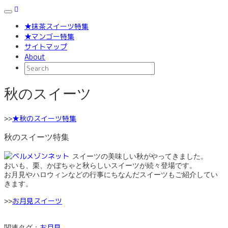
Toggle
navigation
★抹茶スイーツ特集
★マンゴー特集
サイトマップ
About
秋のスイーツ
★秋のスイーツ特集
>>
秋のスイーツ特集
スイーツの美味しい秋がやってきました。
おいも、栗、かぼちゃと秋らしいスイーツが続々登場です。
お月見やハロウィンなどの行事にちなんだスイーツもご紹介してい
きます。
お月見スイーツ
>>
お月見
関連タグ：