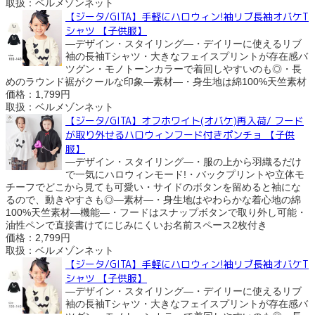
取扱：ベルメゾンネット
【ジータ/GITA】手軽にハロウィン!袖リブ長袖オバケT
シャツ 【子供服】
―デザイン・スタイリング―・デイリーに使えるリブ
袖の長袖Tシャツ・大きなフェイスプリントが存在感バ
ツグン・モノトーンカラーで着回しやすいのも◎・長
めのラウンド裾がクールな印象―素材―・身生地は綿100%天竺素材
価格：1,799円
取扱：ベルメゾンネット
【ジータ/GITA】オフホワイト(オバケ)再入荷/ フード
が取り外せるハロウィンフード付きポンチョ 【子供
服】
―デザイン・スタイリング―・服の上から羽織るだけ
で一気にハロウィンモード!・バックプリントや立体モ
チーフでどこから見ても可愛い・サイドのボタンを留めると袖にな
るので、動きやすさも◎―素材―・身生地はやわらかな着心地の綿
100%天竺素材―機能―・フードはスナップボタンで取り外し可能・
油性ペンで直接書けてにじみにくいお名前スペース2枚付き
価格：2,799円
取扱：ベルメゾンネット
【ジータ/GITA】手軽にハロウィン!袖リブ長袖オバケT
シャツ 【子供服】
―デザイン・スタイリング―・デイリーに使えるリブ
袖の長袖Tシャツ・大きなフェイスプリントが存在感バ