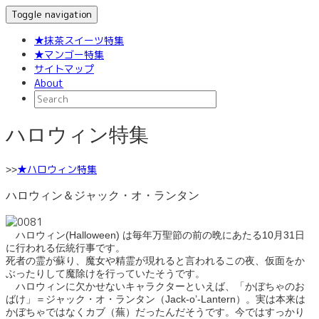
Toggle navigation
★抹茶スイーツ特集
★マンゴー特集
サイトマップ
About
ハロウィン特集
★ハロウィン特集
>>
ハロウィン＆ジャック・オ・ランタン
ハロウィン(Halloween) は毎年万聖節の前の晩にあたる10月31日
に行われる伝統行事です。
死者の霊が蘇り、魔女や精霊が現れると言われるこの夜、仮面をか
ぶったりして魔除けを行っていたそうです。
ハロウィンに欠かせないキャラクターといえば、「かぼちゃのお
ばけ」＝ジャック・オ・ランタン（Jack-o’-Lantern）。実は本来は
かぼちゃではなくカブ（蕪）だったんだそうです。今ではすっかり