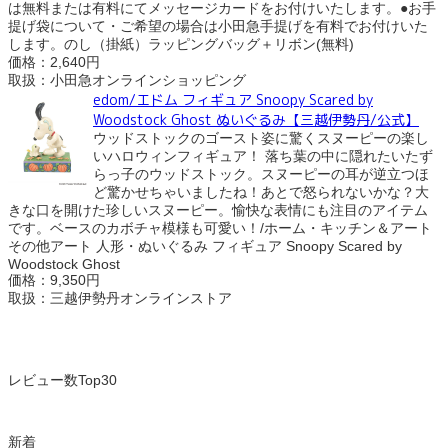
は無料または有料にてメッセージカードをお付けいたします。●お手
提げ袋について・ご希望の場合は小田急手提げを有料でお付けいた
します。のし（掛紙）ラッピングバッグ＋リボン(無料)
価格：2,640円
取扱：小田急オンラインショッピング
edom/エドム フィギュア Snoopy Scared by
Woodstock Ghost ぬいぐるみ【三越伊勢丹/公式】
ウッドストックのゴースト姿に驚くスヌーピーの楽し
いハロウィンフィギュア！ 落ち葉の中に隠れたいたず
らっ子のウッドストック。スヌーピーの耳が逆立つほ
ど驚かせちゃいましたね！あとで怒られないかな？大
きな口を開けた珍しいスヌーピー。愉快な表情にも注目のアイテム
です。ベースのカボチャ模様も可愛い！/ホーム・キッチン＆アート
その他アート 人形・ぬいぐるみ フィギュア Snoopy Scared by
Woodstock Ghost
価格：9,350円
取扱：三越伊勢丹オンラインストア
レビュー数Top30
新着