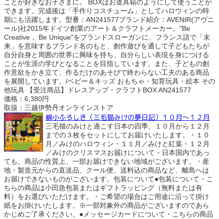
ことが好きなお子さまに。 BOXはお道具箱のようにして使うことが
できます。完成後は「手作りコスチューム」としてハロウィンの時
期にも活躍します。型番：AN241577ブランド紹介：AVENIR(アヴニ
ール)社2015年ドイツ創業のアート＆クラフトメーカー。"Be
Creative， Be Unique"をブランドスローガンに、フランス語で「未
来」を意味するブランド名のもと、創作遊びを通して子どもたちが
自分自身と周囲の世界に興味を持ち、自分らしい表現を身につける
ことが生涯の学びとなることを目指しています。また、子どもの創
作意欲をかき立て、作るだけのあそびで終わらない工夫のある商品
を展開しています。/ベビー＆キッズ おもちゃ・知育玩具・絵本 その
他玩具 【受注商品】ドレスアップ・クラフトBOX AN241577
価格：6,380円
取扱：三越伊勢丹オンラインストア
綿小ふろしき（三毛猫みけの夢日記）１０月～１２月
三毛猫のみけと過こす日本の四季。１０月から１２月
までの３枚をセットにしてお届けいたします。・１０
月／みけのハロウィン・１１月／みけと紅葉・１２月
／みけのクリスマスお届けについて・日本国内であっ
ても、商品の性質上、一部お届けできない地域がございます。・産
地・製造元からの直送品、クール便、送料込の商品など、離島へは
お届けできないものがございます。包装について●包装について・こ
ちらの商品は小田急包装またはギフトラッピング（無料または有
料）をお選びいただけます。・ご希望の場合はご用途に沿って掛け
紙をお掛けいたします。※一部対象外の商品がございますのであら
かじめご了承ください。●メッセージカードについて・こちらの商品