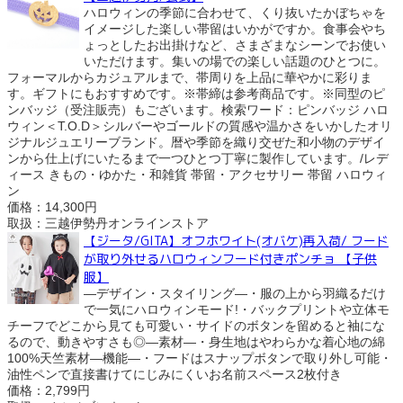
ハロウィンの季節に合わせて、くり抜いたかぼちゃを
イメージした楽しい帯留はいかがですか。食事会やち
ょっとしたお出掛けなど、さまざまなシーンでお使い
いただけます。集いの場での楽しい話題のひとつに。
フォーマルからカジュアルまで、帯周りを上品に華やかに彩りま
す。ギフトにもおすすめです。※帯締は参考商品です。※同型のピ
ンバッジ（受注販売）もございます。検索ワード：ピンバッジ ハロ
ウィン＜T.O.D＞シルバーやゴールドの質感や温かさをいかしたオリ
ジナルジュエリーブランド。暦や季節を織り交ぜた和小物のデザイ
ンから仕上げにいたるまで一つひとつ丁寧に製作しています。/レデ
ィース きもの・ゆかた・和雑貨 帯留・アクセサリー 帯留 ハロウィ
ン
価格：14,300円
取扱：三越伊勢丹オンラインストア
【ジータ/GITA】オフホワイト(オバケ)再入荷/ フード
が取り外せるハロウィンフード付きポンチョ 【子供
服】
―デザイン・スタイリング―・服の上から羽織るだけ
で一気にハロウィンモード!・バックプリントや立体モ
チーフでどこから見ても可愛い・サイドのボタンを留めると袖にな
るので、動きやすさも◎―素材―・身生地はやわらかな着心地の綿
100%天竺素材―機能―・フードはスナップボタンで取り外し可能・
油性ペンで直接書けてにじみにくいお名前スペース2枚付き
価格：2,799円