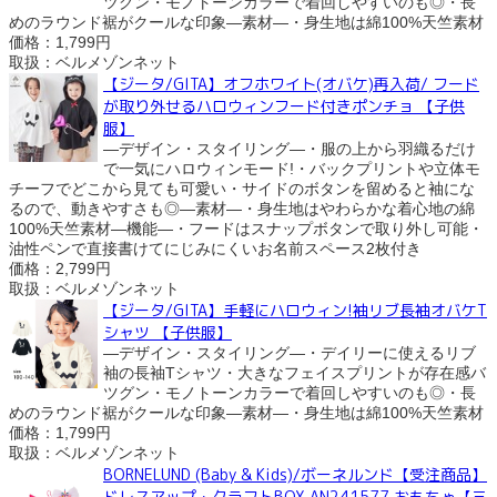
ツグン・モノトーンカラーで着回しやすいのも◎・長
めのラウンド裾がクールな印象―素材―・身生地は綿100%天竺素材
価格：1,799円
取扱：ベルメゾンネット
【ジータ/GITA】オフホワイト(オバケ)再入荷/ フード
が取り外せるハロウィンフード付きポンチョ 【子供
服】
―デザイン・スタイリング―・服の上から羽織るだけ
で一気にハロウィンモード!・バックプリントや立体モ
チーフでどこから見ても可愛い・サイドのボタンを留めると袖にな
るので、動きやすさも◎―素材―・身生地はやわらかな着心地の綿
100%天竺素材―機能―・フードはスナップボタンで取り外し可能・
油性ペンで直接書けてにじみにくいお名前スペース2枚付き
価格：2,799円
取扱：ベルメゾンネット
【ジータ/GITA】手軽にハロウィン!袖リブ長袖オバケT
シャツ 【子供服】
―デザイン・スタイリング―・デイリーに使えるリブ
袖の長袖Tシャツ・大きなフェイスプリントが存在感バ
ツグン・モノトーンカラーで着回しやすいのも◎・長
めのラウンド裾がクールな印象―素材―・身生地は綿100%天竺素材
価格：1,799円
取扱：ベルメゾンネット
BORNELUND (Baby & Kids)/ボーネルンド【受注商品】
ドレスアップ・クラフトBOX AN241577 おもちゃ【三