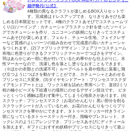
越伊勢丹/公式】
4種類の異なるクラフトが楽しめるBOX入りセットで
す。完成後はドレスアップでき、なりきりあそびも楽
しめる日本限定セットです。4種のクラフトあそびでコスチュームづ
くり(1)ソーイング：カチューシャプラスチック針を使ったソーイン
グでカチューシャを作り、ユニコーンの妖精になりきってコスチュ
ームあそびが楽しめます。フェルト、チュール生地、フェイクレザ
ーなど質感のよいパーツの組み合わせで完成度の高いカチューシャ
をつくれます。(2)ファブリックデザイン：フェアリーコスチューム
布地に色塗りができるファブリックマーカーでつばさをデザイン。
羽はあらかじめ一部に色が付いているため華やかな仕上がりに。水
性マーカーなので、洗濯し色を落とし塗りなおすこともできます。
（※ほかの衣類との洗濯不可）ループベルトを肩や指先に装着し飛
び立つようにつばさを動かすことができ、カチューシャとあわせる
プリンセスに大変身。(3)ダイヤモンドアート：プリンセスマスクダ
イアモンドアートとは、ワックス材を詰めた専用ペンで、直径2ミリ
程の極小ビーズを下絵通りの場所にのせるデザイン技法です。 ピタ
ッとくっつく感触は思わず集中してしまう心地良さがあります。(4)
スクラッチ：プリンセスマスク（お花のかんむり）黒い部分を削る
スクラッチシートが入っているため、お花のかんむりをつくりプリ
ンセスマスクを華やかにできます。タトゥーステッカー付きライン
状になっているタトゥーステッカー付き。指輪やブレスレット、ネ
ックレスのようにアレンジでき、プリンセスあそびにディティール
を加えます。ギフトにおすすめ妖精やプリンセスになりきって遊ぶ