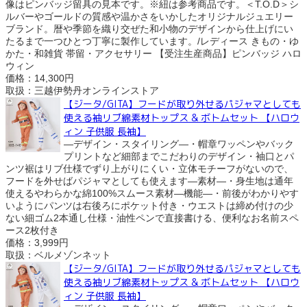
像はピンバッジ留具の見本です。※紐は参考商品です。＜T.O.D＞シ
ルバーやゴールドの質感や温かさをいかしたオリジナルジュエリー
ブランド。暦や季節を織り交ぜた和小物のデザインから仕上げにい
たるまで一つひとつ丁寧に製作しています。/レディース きもの・ゆ
かた・和雑貨 帯留・アクセサリー 【受注生産商品】ピンバッジ ハロ
ウィン
価格：14,300円
取扱：三越伊勢丹オンラインストア
【ジータ/GITA】フードが取り外せるパジャマとしても
使える袖リブ綿素材トップス & ボトムセット 【ハロウ
ィン 子供服 長袖】
―デザイン・スタイリング―・帽章ワッペンやバック
プリントなど細部までこだわりのデザイン・袖口とパ
ンツ裾はリブ仕様でずり上がりにくい・立体モチーフがないので、
フードを外せばパジャマとしても使えます―素材―・身生地は通年
使えるやわらかな綿100%スムース素材―機能―・前後がわかりやす
いようにパンツは右後ろにポケット付き・ウエストは締め付けの少
ない細ゴム2本通し仕様・油性ペンで直接書ける、便利なお名前スペ
ース2枚付き
価格：3,999円
取扱：ベルメゾンネット
【ジータ/GITA】フードが取り外せるパジャマとしても
使える袖リブ綿素材トップス & ボトムセット 【ハロウ
ィン 子供服 長袖】