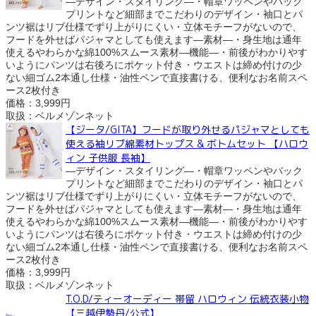
―デザイン・スタイリング―・帽章ワッペンやバック
プリントなど細部までこだわりのデザイン・袖口とパ
ンツ裾はリブ仕様でずり上がりにくい・立体モチーフがないので、
フードを外せばパジャマとしても使えます―素材―・身生地は通年
使えるやわらかな綿100%スムース素材―機能―・前後がわかりやす
いようにパンツは右後ろにポケット付き・ウエストは締め付けの少
ない細ゴム2本通し仕様・油性ペンで直接書ける、便利なお名前スペ
ース2枚付き
価格：3,999円
取扱：ベルメゾンネット
【ジータ/GITA】フードが取り外せるパジャマとしても
使える袖リブ綿素材トップス & ボトムセット 【ハロウ
ィン 子供服 長袖】
―デザイン・スタイリング―・帽章ワッペンやバック
プリントなど細部までこだわりのデザイン・袖口とパ
ンツ裾はリブ仕様でずり上がりにくい・立体モチーフがないので、
フードを外せばパジャマとしても使えます―素材―・身生地は通年
使えるやわらかな綿100%スムース素材―機能―・前後がわかりやす
いようにパンツは右後ろにポケット付き・ウエストは締め付けの少
ない細ゴム2本通し仕様・油性ペンで直接書ける、便利なお名前スペ
ース2枚付き
価格：3,999円
取扱：ベルメゾンネット
T.O.D/ティーオーディー 帯留 ハロウィン 伝統衣装小物
【三越伊勢丹/公式】