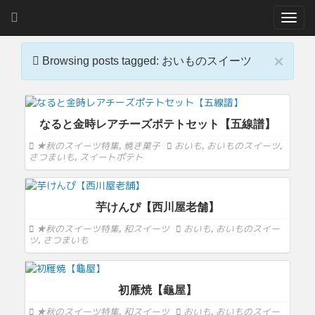
T
o
g
×
g
Browsing posts tagged: おいものスイーツ
l
e
n
a
なると金時レアチーズポテトセット【五線譜】
v
i
★秋のスイーツ特集
,
焼き菓子
おいも
,
おいものスイーツ
,
さつまいも
,
スイートポテト
g
a
t
i
芋けんぴ【西川屋老舗】
o
★秋のスイーツ特集
,
和スイーツ
おいも
,
おいものスイー
n
ツ
,
さつまいも
初雁焼【龜屋】
★秋のスイーツ特集
,
和スイーツ
おいも
,
おいものスイー