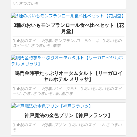
ツ
,
さつまいも
3種のおいもモンブランロール食べ比べセット【花
月堂】
★秋のスイーツ特集
,
モンブラン
,
ロールケーキ
おいもの
スイーツ
,
さつまいも
,
紫芋
鳴門金時芋たっぷりオータムタルト【リーガロイ
ヤルホテル メリッサ】
★秋のスイーツ特集
,
パイ・タルト
おいも
,
おいものスイ
ーツ
,
ごま
,
さつまいも
,
栗
,
黒ごま
神戸魔法の金色プリン【神戸フランツ】
★秋のスイーツ特集
,
プリン
おいものスイーツ
,
さつまい
も