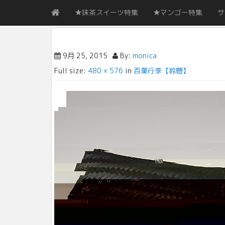
★抹茶スイーツ特集
★マンゴー特集
サ
9月 25, 2015
By:
monica
Full size:
480 × 576
in
百菓行李【鈴懸】