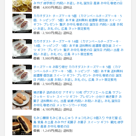
みやげ 修学旅行 内祝い お返し お礼 誕生日 産直 お中元 敬老の日
価格：4,800円(税込) 送料込
カカオダスト チーズケーキ 5個 （カマンベールチーズケーキ・5
個、トッピング・5個）あす楽 送料無料 超濃厚 個包装 スイーツ
ギフト プレゼント 贅沢 お中元 敬老の日 誕生日 内祝い 出産 お祝
い お返し お礼 のし 広島 ネット限定販売
価格：2,500円(税込) 送料込
カカオダスト チーズケーキ 14個 （カマンベールチーズケーキ・
14個、トッピング・5個）あす楽 送料無料 超濃厚 個包装 スイー
ツ ギフト プレゼント 贅沢 お中元 敬老の日 誕生日 内祝い 出産 お
祝い お返し お礼 のし 広島 ネット限定販売
価格：3,980円(税込) 送料込
チーズケーキ お取り寄せ カカオダストチーズケーキ 5個 （カマ
ンベールチーズケーキ・5個、トッピング・5個）あす楽 送料無料
超濃厚 個包装 スイーツ ギフト プレゼント お中元 敬老の日 誕生
日 内祝い 出産 お祝い お返し お礼 のし 広島 ネット限定販売
価格：2,500円(税込) 送料込
焼き菓子 詰め合わせ アオギリ 10枚 ポワブリエール 広島 サブレ
クッキー セット スイーツ ギフト プレゼント 小分け 焼き菓子 お
菓子 送料無料 のし 出産 結婚 内祝い お祝い お返し お礼 誕生日
お中元 敬老の日 メッセージカード対応
価格：4,180円(税込) 送料込
もみじ饅頭 もみじまんじゅう チョコもみじ 8個入り やまだ屋 広
島 宮島 お土産 おみやげ 和菓子 お菓子 スイーツ ギフト 観光 修学
旅行 産直 お中元 敬老の日
価格：1,245円(税込) 送料別