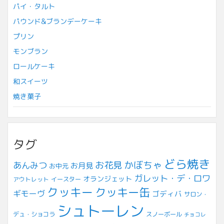
パイ・タルト
パウンド&ブランデーケーキ
プリン
モンブラン
ロールケーキ
和スイーツ
焼き菓子
タグ
どら焼き
お花見
かぼちゃ
あんみつ
お月見
お中元
ガレット・デ・ロワ
オランジェット
アウトレット
イースター
クッキー
クッキー缶
ギモーヴ
ゴディバ
サロン・
シュトーレン
デュ・ショコラ
スノーボール
チョコレ