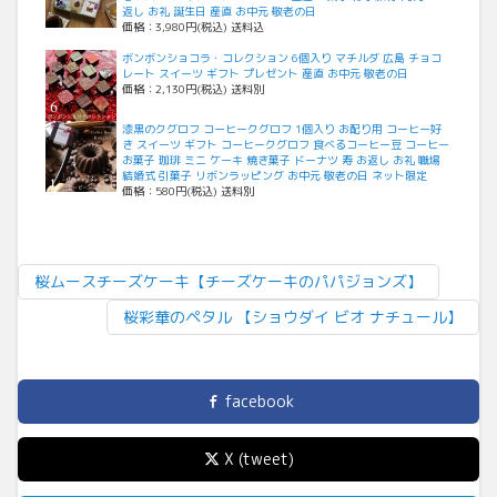
返し お礼 誕生日 産直 お中元 敬老の日
価格：3,980円(税込) 送料込
ボンボンショコラ・コレクション 6個入り マチルダ 広島 チョコ
レート スイーツ ギフト プレゼント 産直 お中元 敬老の日
価格：2,130円(税込) 送料別
漆黒のクグロフ コーヒークグロフ 1個入り お配り用 コーヒー好
き スイーツ ギフト コーヒークグロフ 食べるコーヒー豆 コーヒー
お菓子 珈琲 ミニ ケーキ 焼き菓子 ドーナツ 寿 お返し お礼 職場
結婚式 引菓子 リボンラッピング お中元 敬老の日 ネット限定
価格：580円(税込) 送料別
桜ムースチーズケーキ【チーズケーキのパパジョンズ】
桜彩華のペタル 【ショウダイ ビオ ナチュール】
facebook
X (tweet)