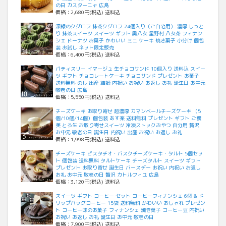
の日 カスターニャ 広島
価格：2,680円(税込) 送料込
深緑のクグロフ 抹茶クグロフ 24個入り（ご自宅用） 濃厚 しっと
り 抹茶スイーツ スイーツ ギフト 奥八女 星野村 八女茶 フィナン
シェ ドーナツ お菓子 かわいい ミニ ケーキ 焼き菓子 小分け 個包
装 お試し ネット限定販売
価格：6,400円(税込) 送料込
パティスリー イマージュ 生チョコサンド 10個入り 送料込 スイー
ツ ギフト チョコレートケーキ チョコサンド プレゼント お菓子
送料無料 のし 出産 結婚 内祝い お祝い お返し お礼 誕生日 お中元
敬老の日 広島
価格：5,550円(税込) 送料込
チーズケーキ お取り寄せ 超濃厚 カマンベールチーズケーキ （5
個/10個/14個）個包装 あす楽 送料無料 プレゼント ギフト ご褒
美 とろ生 お取り寄せスイーツ 冷凍ストックおやつ 自分用 贅沢
お中元 敬老の日 誕生日 内祝い 出産 お祝い お返し お礼
価格：1,998円(税込) 送料込
チーズケーキ ピスタチオ・バスクチーズケーキ・タルト 5個セッ
ト 個包装 送料無料 タルトケーキ チーズタルト スイーツ ギフト
プレゼント お取り寄せ 誕生日 バースデー お祝い 内祝い お返し
お礼 お中元 敬老の日 贅沢 カトルフィユ 広島
価格：3,120円(税込) 送料込
スイーツ ギフト コーヒー セット コーヒーフィナンシェ 6個 & ド
リップバッグコーヒー 15袋 送料無料 かわいい おしゃれ プレゼン
ト コーヒー味のお菓子 フィナンシェ 焼き菓子 コーヒー豆 内祝い
お祝い お返し お礼 誕生日 お中元 敬老の日
価格：7,900円(税込) 送料込