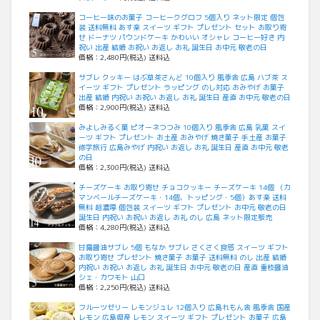
コーヒー味のお菓子 コーヒークグロフ 5個入り ネット限定 個包
装 送料無料 あす楽 スイーツ ギフト プレゼント セット お取り寄
せ ドーナツ パウンドケーキ かわいい オシャレ コーヒー好き 内
祝い 出産 結婚 お祝い お返し お礼 誕生日 お中元 敬老の日
価格：2,480円(税込) 送料込
サブレ クッキー はぶ草茶さんど 10個入り 風季舎 広島 ハブ茶 ス
イーツ ギフト プレゼント ラッピング のし対応 おみやげ お菓子
出産 結婚 内祝い お祝い お返し お礼 誕生日 産直 お中元 敬老の日
価格：2,900円(税込) 送料込
みよしみるく菓 ピオーネつつみ 10個入り 風季舎 広島 乳菓 スイ
ーツ ギフト プレゼント お土産 おみやげ 焼き菓子 手土産 お菓子
修学旅行 広島みやげ 内祝い お返し お礼 誕生日 産直 お中元 敬老
の日
価格：2,300円(税込) 送料込
チーズケーキ お取り寄せ チョコクッキー チーズケーキ 14個 （カ
マンベールチーズケーキ・14個、トッピング・5個）あす楽 送料
無料 超濃厚 個包装 スイーツ ギフト プレゼント お中元 敬老の日
誕生日 内祝い お祝い お返し お礼 のし 広島 ネット限定販売
価格：4,280円(税込) 送料込
甘露醤油サブレ 5個 もなか サブレ さくさく食感 スイーツ ギフト
お取り寄せ プレゼント 焼き菓子 お菓子 送料無料 のし 出産 結婚
内祝い お祝い お返し お礼 誕生日 お中元 敬老の日 産直 重枝醤油
シェ・カワモト 山口
価格：2,250円(税込) 送料込
フルーツゼリー レモンジュレ 12個入り 広島れもん舎 風季舎 国産
レモン 広島県産 レモン スイーツ ギフト プレゼント お菓子 広島