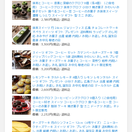
抹茶とコーヒー 漆黒と深緑のクグロフ 8個（各4個）（ご自宅
用） コーヒークグロフ 抹茶クグロフ 小分け 焼き菓子 かわいいお
菓子セット 食べるコーヒー豆 コーヒーのお菓子 お抹茶スイーツ
濃厚 しっとり スイーツ ギフト 型 ミニ お試し
価格：2,580円(税込) 送料込
抹茶スイーツ 竹 24cm ジョリーフィス 広島 チョコレートケーキ
オペラ スイーツ ギフト プレゼント 送料無料 ラッピング のし対
応 おみやげ お菓子 出産 結婚 内祝い お祝い お返し お礼 誕生日
産直 お中元 敬老の日
価格：3,300円(税込) 送料込
スイーツ ギフト コーヒー セット カマンベールチーズケーキ 7個
ドリップバッグコーヒー 5袋 送料無料 かわいい おしゃれ プレゼ
ント お菓子 チーズケーキ お菓子とコーヒー 深煎り 焙煎 内祝い
お祝い お返し お礼 誕生日 お中元 敬老の日 ネット限定販売
価格：3,200円(税込) 送料込
レモンケーキ タルトレモーネ 4個入り レモン レモンタルト スイ
ーツ ギフト プレゼント 小分け お試し 広島グルメ 出産 結婚 内祝
い お祝い お返し お礼 誕生日 お中元 敬老の日 マールタルト 広島
価格：2,600円(税込) 送料込
漆黒のクグロフ コーヒービーンズクグロフ 8個入り（ご自宅用）
コーヒー好き スイーツ コーヒークグロフ 食べるコーヒー豆 コー
ヒーのお菓子 珈琲 ケーキ 焼き菓子 型 ミニ ドーナツ お試し ネッ
ト限定販売
価格：2,232円(税込) 送料込
チーズケーキ 月のシンフォニー 12cm（4号サイズ） ニューヨー
クチーズケーキ スイーツ ギフト プレゼント お菓子 送料無料 の
し 出産 結婚 内祝い お祝い お返し お礼 誕生日 産直 お中元 敬老