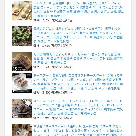
レモンケーキ 広島瀬戸田レモンケーキ 5個入り ジョリーフィス
広島 スイーツ ギフト プレゼント 焼き菓子 手土産 ラッピング の
し対応 おみやげ お菓子 出産 結婚 内祝い お祝い お返し お礼 誕生
日 産直 お中元 敬老の日
価格：3,260円(税込) 送料込
深緑のクグロフ 抹茶クグロフ 8個入り（ご自宅用） 濃厚 しっと
り 抹茶スイーツ スイーツ ギフト 奥八女 星野村 八女茶 フィナン
シェ ドーナツ お菓子 かわいい ミニ ケーキ 焼き菓子 小分け 個包
装 お試し ネット限定販売
価格：2,680円(税込) 送料込
もみじ饅頭 もみじまんじゅう こしあん 15個入り やまだ屋 広島
宮島 お土産 おみやげ 和菓子 お菓子 スイーツ ギフト 観光 修学旅
行 産直 お中元 敬老の日
価格：2,300円(税込) 送料別
チーズケーキ お取り寄せ カカオダストチーズケーキ 10個 （カマ
ンベールチーズケーキ・10個、トッピング・5個）あす楽 送料無
料 超濃厚 個包装 スイーツ ギフト プレゼント お中元 敬老の日 誕
生日 内祝い 出産 お祝い お返し お礼 のし 広島 ネット限定販売
価格：3,400円(税込) 送料込
スイーツ ギフト コーヒー セット カフェオレベース 1本 & コーヒ
ーフィナンシェ 4個 送料無料 かわいい おしゃれ プレゼント アイ
スコーヒー 無糖 コーヒー味のお菓子 フィナンシェ 焼き菓子 内祝
い お祝い お返し お礼 誕生日 お中元 敬老の日
価格：3,950円(税込) 送料込
三次産ピオーネスイーツ 3種セット 風季舎 広島 ピオーネ ぶどう
ゼリー ピオーネジュレ みよしみるく菓 パウンドケーキ 詰め合わ
せ スイーツ ギフト プレゼント お土産 お菓子 修学旅行 内祝い お