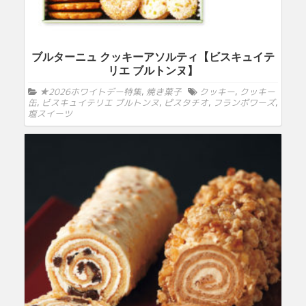
ブルターニュ クッキーアソルティ【ビスキュイテ
リエ ブルトンヌ】
★2026ホワイトデー特集
,
焼き菓子
クッキー
,
クッキー
缶
,
ビスキュイテリエ ブルトンヌ
,
ピスタチオ
,
フランボワーズ
,
塩スイーツ