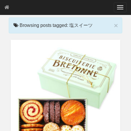
T
o
g
×
g
Browsing posts tagged: 塩スイーツ
l
e
n
a
v
i
g
a
t
i
o
n