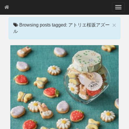
T
o
g
×
g
Browsing posts tagged: アトリエ桜坂アズー
l
ル
e
n
a
v
i
g
a
t
i
o
n