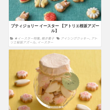
プティジョリー イースター 【アトリエ桜坂アズー
ル】
★イースター特集
,
焼き菓子
アイシングクッキー
,
アト
リエ桜坂アズール
,
イースター