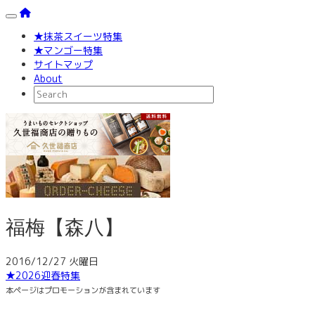
Toggle navigation
★抹茶スイーツ特集
★マンゴー特集
サイトマップ
About
福梅【森八】
2016/12/27 火曜日
★2026迎春特集
本ページはプロモーションが含まれています