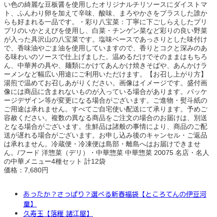
い色の綺麗な豆板醤を使用したオリジナルチリソースにダイストマ
ト、ふんわり卵を加えて辛味、酸味、まろやかさをプラスした誰か
らも好まれる一品です。・彩り八宝菜：丁寧に下ごしらえしたプリ
プリのいかとえびを使用し、白菜・チンゲン菜など彩りの良い野菜
が入った具沢山の八宝菜です。塩味ベースであっさりとした味付け
で、香味油やごま油を使用していますので、香りとコクと深みのあ
る味わいのソースで仕上げました。温めるだけでそのままはもちろ
ん、中華丼の具や、麺類にかけてあんかけ焼きそばや、あんかけラ
ーメンなど幅広い用途にご利用いただけます。【お召し上がり方】
湯煎で温めてお召しあがりください。画像はイメージです。盛付画
像には商品に含まれないものが入っている場合があります。パッケ
ージデザイン等が変更になる場合がございます。ご進物・熨斗紙の
ご用途は承れません。すべてご自宅使い配送にて承ります。予めご
容赦ください。複数の異なる商品をご注文の場合のお届けは、別送
となる場合がございます。生鮮品は諸般の事情により、商品のご配
送が遅れる場合がございます。お申し込み後のキャンセル・ご返品
は承れません。冷蔵便・冷凍便は島部・離島へはお届けできませ
ん。/フード 洋惣菜（デリ）・中華惣菜 中華惣菜 20075 名店・名人
の中華メニュー4種セット 計12袋
価格：7,680円
あったか？さっぱり？選べる新春福袋【ところてんの伊豆河
童】
久寿玉【落雁 諸江屋】