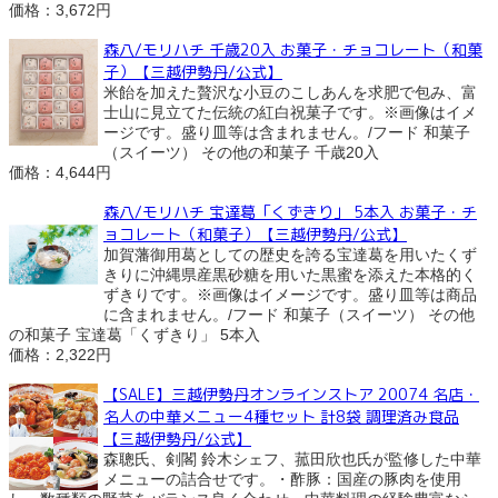
価格：3,672円
森八/モリハチ 千歳20入 お菓子・チョコレート（和菓
子）【三越伊勢丹/公式】
米飴を加えた贅沢な小豆のこしあんを求肥で包み、富
士山に見立てた伝統の紅白祝菓子です。※画像はイメ
ージです。盛り皿等は含まれません。/フード 和菓子
（スイーツ） その他の和菓子 千歳20入
価格：4,644円
森八/モリハチ 宝達葛「くずきり」 5本入 お菓子・チ
ョコレート（和菓子）【三越伊勢丹/公式】
加賀藩御用葛としての歴史を誇る宝達葛を用いたくず
きりに沖縄県産黒砂糖を用いた黒蜜を添えた本格的く
ずきりです。※画像はイメージです。盛り皿等は商品
に含まれません。/フード 和菓子（スイーツ） その他
の和菓子 宝達葛「くずきり」 5本入
価格：2,322円
【SALE】三越伊勢丹オンラインストア 20074 名店・
名人の中華メニュー4種セット 計8袋 調理済み食品
【三越伊勢丹/公式】
森聰氏、剣閣 鈴木シェフ、菰田欣也氏が監修した中華
メニューの詰合せです。・酢豚：国産の豚肉を使用