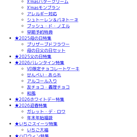
X'masバタークリーム
X'masモンブラン
アレルギー対応
シュトーレン＆パネトーネ
ブッシュ・ド・ノエル
早期予約特典
★2025母の日特集
プリザーブドフラワー
母の日父の日セット
★2025父の日特集
★2026バレンタイン特集
VD限定チョコレートケーキ
せんべい・あられ
アルコール入り
友チョコ・義理チョコ
和風
★2026ホワイトデー特集
★2026迎春特集
ガレット・デ・ロワ
年末年始福袋
★いちごスイーツ特集
いちご大福
★ハロウィン特集