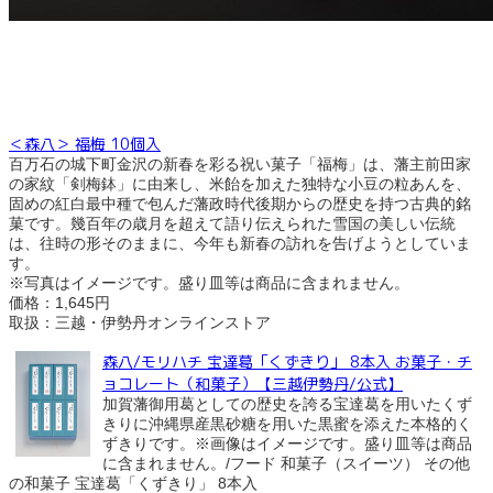
＜森八＞ 福梅 10個入
百万石の城下町金沢の新春を彩る祝い菓子「福梅」は、藩主前田家
の家紋「剣梅鉢」に由来し、米飴を加えた独特な小豆の粒あんを、
固めの紅白最中種で包んだ藩政時代後期からの歴史を持つ古典的銘
菓です。幾百年の歳月を超えて語り伝えられた雪国の美しい伝統
は、往時の形そのままに、今年も新春の訪れを告げようとしていま
す。
※写真はイメージです。盛り皿等は商品に含まれません。
価格：1,645円
取扱：三越・伊勢丹オンラインストア
森八/モリハチ 宝達葛「くずきり」 8本入 お菓子・チ
ョコレート（和菓子）【三越伊勢丹/公式】
加賀藩御用葛としての歴史を誇る宝達葛を用いたくず
きりに沖縄県産黒砂糖を用いた黒蜜を添えた本格的く
ずきりです。※画像はイメージです。盛り皿等は商品
に含まれません。/フード 和菓子（スイーツ） その他
の和菓子 宝達葛「くずきり」 8本入