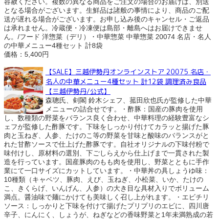
容赦ください。複数の異なる商品をご注文の場合のお届けは、別送
となる場合がございます。生鮮品は諸般の事情により、商品のご配
送が遅れる場合がございます。お申し込み後のキャンセル・ご返品
は承れません。冷蔵便・冷凍便は島部・離島へはお届けできませ
ん。/フード 洋惣菜（デリ）・中華惣菜 中華惣菜 20074 名店・名人
の中華メニュー4種セット 計8袋
価格：5,400円
【SALE】三越伊勢丹オンラインストア 20075 名店・
名人の中華メニュー4種セット 計12袋 調理済み食品
【三越伊勢丹/公式】
森聰氏、剣閣 鈴木シェフ、菰田欣也氏が監修した中華
メニューの詰合せです。・酢豚：国産の豚肉を使用
し、数種類の野菜をバランス良く合わせ、中華料理の経験豊富なシ
ェフが監修した酢豚です。下味をしっかり付けてカラッと揚げた豚
肉と玉ねぎ、人参、たけのこ等の野菜を甘味と酸味のバランスがと
れた甘酢ソースで仕上げた酢豚です。自社オリジナルの下味付粉で
味付けし、原材料の選別、下ごしらえから仕上げまで一貫された製
造を行っています。国産豚肉のもも肉を使用し、野菜とともに手作
業にて一口サイズにカットしています。・中華丼の具しょうゆ味：
10種類（キャベツ、豚肉、えび、玉ねぎ、小松菜、いか、たけの
こ、きくらげ、いんげん、人参）の大き目な具材入りでボリューム
満点。醤油味で麺にかけても美味しく召し上がれます。・エビチリ
ソース：しっかりと下味を付けて揚げたプリプリのエビに、四川唐
辛子、にんにく、しょうが、ねぎなどの香味野菜と1年未満熟成の若