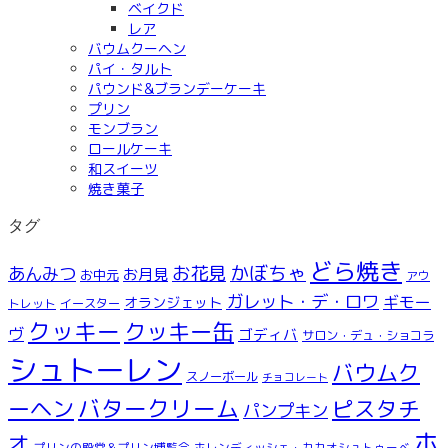
ベイクド
レア
バウムクーヘン
パイ・タルト
パウンド&ブランデーケーキ
プリン
モンブラン
ロールケーキ
和スイーツ
焼き菓子
タグ
どら焼き
お花見
かぼちゃ
あんみつ
お月見
お中元
アウ
ガレット・デ・ロワ
ギモー
オランジェット
トレット
イースター
クッキー
クッキー缶
ヴ
ゴディバ
サロン・デュ・ショコラ
シュトーレン
バウムク
スノーボール
チョコレート
ーヘン
バタークリーム
ピスタチ
パンプキン
ホ
オ
プリンの殿堂＆プリン博覧会
ホレンディッシェ・カカオシュトゥーベ