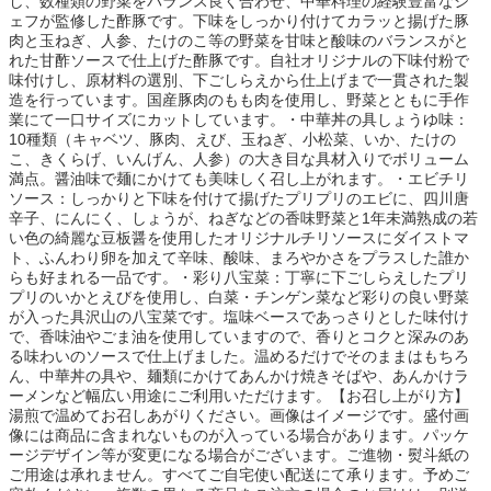
し、数種類の野菜をバランス良く合わせ、中華料理の経験豊富なシ
ェフが監修した酢豚です。下味をしっかり付けてカラッと揚げた豚
肉と玉ねぎ、人参、たけのこ等の野菜を甘味と酸味のバランスがと
れた甘酢ソースで仕上げた酢豚です。自社オリジナルの下味付粉で
味付けし、原材料の選別、下ごしらえから仕上げまで一貫された製
造を行っています。国産豚肉のもも肉を使用し、野菜とともに手作
業にて一口サイズにカットしています。・中華丼の具しょうゆ味：
10種類（キャベツ、豚肉、えび、玉ねぎ、小松菜、いか、たけの
こ、きくらげ、いんげん、人参）の大き目な具材入りでボリューム
満点。醤油味で麺にかけても美味しく召し上がれます。・エビチリ
ソース：しっかりと下味を付けて揚げたプリプリのエビに、四川唐
辛子、にんにく、しょうが、ねぎなどの香味野菜と1年未満熟成の若
い色の綺麗な豆板醤を使用したオリジナルチリソースにダイストマ
ト、ふんわり卵を加えて辛味、酸味、まろやかさをプラスした誰か
らも好まれる一品です。・彩り八宝菜：丁寧に下ごしらえしたプリ
プリのいかとえびを使用し、白菜・チンゲン菜など彩りの良い野菜
が入った具沢山の八宝菜です。塩味ベースであっさりとした味付け
で、香味油やごま油を使用していますので、香りとコクと深みのあ
る味わいのソースで仕上げました。温めるだけでそのままはもちろ
ん、中華丼の具や、麺類にかけてあんかけ焼きそばや、あんかけラ
ーメンなど幅広い用途にご利用いただけます。【お召し上がり方】
湯煎で温めてお召しあがりください。画像はイメージです。盛付画
像には商品に含まれないものが入っている場合があります。パッケ
ージデザイン等が変更になる場合がございます。ご進物・熨斗紙の
ご用途は承れません。すべてご自宅使い配送にて承ります。予めご