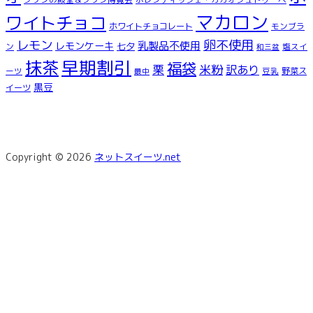
マカロン
ワイトチョコ
ホワイトチョコレート
モンブラ
レモン
卵不使用
乳製品不使用
レモンケーキ
七夕
ン
塩スイ
和三盆
早期割引
抹茶
福袋
米粉
栗
訳あり
ーツ
豆乳
野菜ス
最中
黒豆
イーツ
Copyright © 2026
ネットスイーツ.net