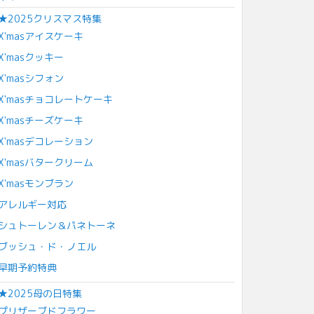
★2025クリスマス特集
X'masアイスケーキ
X'masクッキー
X'masシフォン
X'masチョコレートケーキ
X'masチーズケーキ
X'masデコレーション
X'masバタークリーム
X'masモンブラン
アレルギー対応
シュトーレン＆パネトーネ
ブッシュ・ド・ノエル
早期予約特典
★2025母の日特集
プリザーブドフラワー