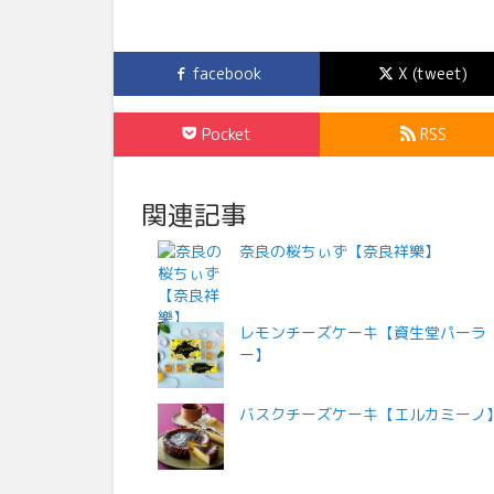
facebook
X (tweet)
Pocket
RSS
関連記事
奈良の桜ちぃず【奈良祥樂】
レモンチーズケーキ【資生堂パーラ
ー】
バスクチーズケーキ【エルカミーノ