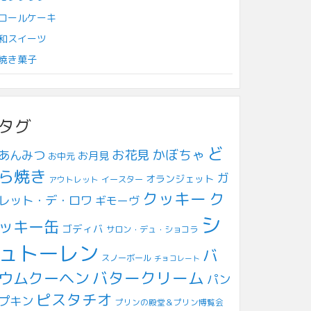
ロールケーキ
和スイーツ
焼き菓子
タグ
ど
お花見
かぼちゃ
あんみつ
お月見
お中元
ら焼き
ガ
オランジェット
アウトレット
イースター
クッキー
ク
レット・デ・ロワ
ギモーヴ
シ
ッキー缶
ゴディバ
サロン・デュ・ショコラ
ュトーレン
バ
スノーボール
チョコレート
ウムクーヘン
バタークリーム
パン
ピスタチオ
プキン
プリンの殿堂＆プリン博覧会