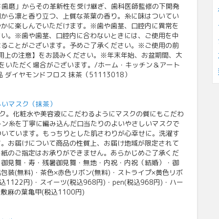
ド歯磨」からその革新性を受け継ぎ、歯科医師監修の下開発
間から凛と香り立つ、上質な茶葉の香り。糸に味はついてい
やかに楽しんでいただけます。※歯や歯茎、口腔内に異常を
さい。※歯や歯茎、口腔内に合わないときには、ご使用を中
なることがございます。予めご了承ください。※ご使用の前
用上の注意】をお読みください。※年末年始、お盆期間、大
をいただく場合がございます。/ホーム・キッチン＆アート
ダイヤモンドフロス 抹茶（51113018）
しいマスク（抹茶）
スク。化粧水や美容液にこだわるようにマスクの質にもこだわ
トン糸を丁寧に編み込んだ口当たりのよいやさしいマスクで
ついています。もっちりとした肌さわりが心幸せに。洗濯す
す。お届けについて商品の性質上、お届け地域が限定されて
し紙のご指定はお承りができません。あらかじめご了承くだ
・御見舞・寿・残暑御見舞・無地・内祝・内祝（結婚）・御
装(無料)・茶色×赤色リボン(無料)・ストライプ×黄色リボ
1122円)・スイーツ(税込968円)・pen(税込968円)・ハー
呂敷麻の葉亀甲(税込1100円)