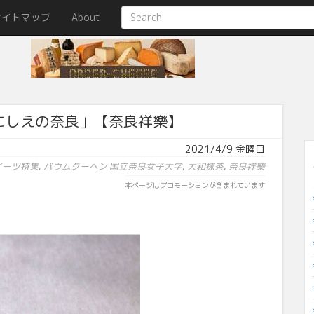
サイトマップ
About
にしえの奈良」【奈良祥樂】
2021/4/9 金曜日
イーツ特集
,
バウムクーヘン
国立奈良女子大学
,
大和抹茶
,
奈良祥樂
本ページはプロモーションが含まれています