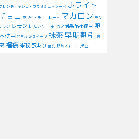
ホワイト
ホレンディッシェ・カカオシュトゥーベ
マカロン
チョコ
ホワイトチョコレート
モン
レモン
卵
乳製品不使用
レモンケーキ
七夕
ブラン
早期割引
抹茶
不使用
塩スイーツ
和三盆
最中
福袋
米粉
栗
訳あり
黒豆
豆乳
野菜スイーツ