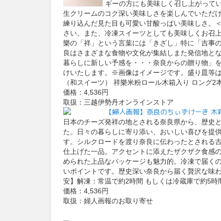
ギーの方にも美味しく召し上がって
生クリームのコク深い美味しさを楽しんでいただ
練り込んだ見た目も可愛い甘酸っぱい美味しさ。＜
さい。また、冷凍スイーツとしても美味しくお召
樂の「祥」という言葉には「きざし」特に「吉事
良はさまざまな食物や文化が集結しまた発信地と
暮らしに新しい予感を・・・奈良からの贈り物」
けいたします。※画像はイメージです。盛り皿等は
（和スイーツ） 祥樂米粉ロール木箱入り ロング2
価格：4,536円
取扱：三越伊勢丹オンラインストア
【婦人画報】奈良のちぃずけーき 木箱
日本のチーズ発祥の地とされる奈良県から、歴史
た。日々の暮らしに寄り添い、おいしい喜びを提
す。シルクロードを渡り奈良に伝わったとされる
仕上げた一品。アクセントに添えたザクザク食感
められた上品なパッケージも魅力的。冷凍で届く
いポイントです。歴史深い奈良から届く贅沢な味
安】解凍：常温で約2時間 もしくは冷蔵庫で約5時
価格：4,536円
取扱：婦人画報のお取り寄せ