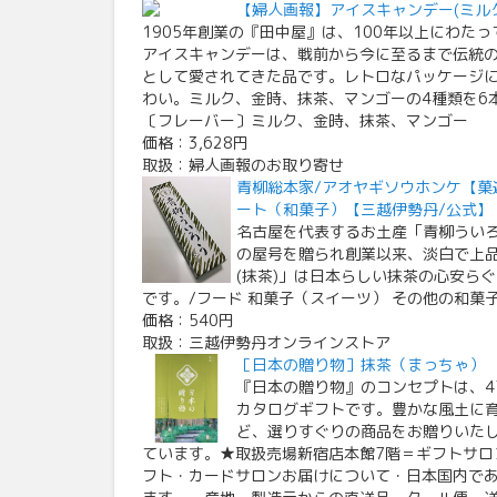
【婦人画報】アイスキャンデー(ミルク
1905年創業の『田中屋』は、100年以上にわた
アイスキャンデーは、戦前から今に至るまで伝統
として愛されてきた品です。レトロなパッケージ
わい。ミルク、金時、抹茶、マンゴーの4種類を6
〔フレーバー〕ミルク、金時、抹茶、マンゴー
価格：3,628円
取扱：婦人画報のお取り寄せ
青柳総本家/アオヤギソウホンケ【菓
ート（和菓子）【三越伊勢丹/公式】
名古屋を代表するお土産「青柳うい
の屋号を贈られ創業以来、淡白で上
(抹茶)」は日本らしい抹茶の心安ら
です。/フード 和菓子（スイーツ） その他の和菓
価格：540円
取扱：三越伊勢丹オンラインストア
［日本の贈り物］抹茶（まっちゃ）
『日本の贈り物』のコンセプトは、4
カタログギフトです。豊かな風土に
ど、選りすぐりの商品をお贈りいたし
ています。★取扱売場新宿店本館7階＝ギフトサロ
フト・カードサロンお届けについて・日本国内で