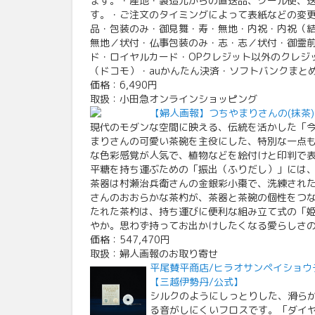
ます。・産地・製造元からの直送品、クール便、
す。・ご注文のタイミングによって表紙などの変
品・包装のみ・御見舞・寿・無地・内祝・内祝（
無地／状付・仏事包装のみ・志・志／状付・御霊前・
ド・ロイヤルカード・OPクレジット以外のクレジッ
（ドコモ）・auかんたん決済・ソフトバンクまと
価格：6,490円
取扱：小田急オンラインショッピング
【婦人画報】つちやまりさんの(抹茶)
現代のモダンな空間に映える、伝統を活かした「
まりさんの可愛い茶碗を主役にした、特別な一点
な色彩感覚が人気で、植物などを絵付けと印判で
平糖を持ち運ぶための「振出（ふりだし）」には
茶器は村瀬治兵衛さんの金銀彩小棗で、洗練され
さんのおおらかな茶杓が、茶器と茶碗の個性をつ
たれた茶杓は、持ち運びに便利な組み立て式の「
やか。思わず持ってお出かけしたくなる愛らしさ
価格：547,470円
取扱：婦人画報のお取り寄せ
平尾賛平商店/ヒラオサンペイショウテ
【三越伊勢丹/公式】
シルクのようにしっとりした、滑ら
る音がしにくいフロスです。「ダイヤ