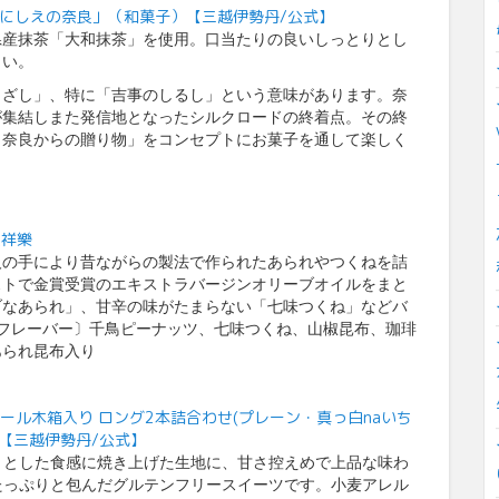
いにしえの奈良」（和菓子）【三越伊勢丹/公式】
県産抹茶「大和抹茶」を使用。口当たりの良いしっとりとし
さい。
きざし」、特に「吉事のしるし」という意味があります。奈
が集結しまた発信地となったシルクロードの終着点。その終
・奈良からの贈り物」をコンセプトにお菓子を通して楽しく
良祥樂
人の手により昔ながらの製法で作られたあられやつくねを詰
ストで金賞受賞のエキストラバージンオリーブオイルをまと
ブなあられ」、甘辛の味がたまらない「七味つくね」などバ
フレーバー〕千鳥ピーナッツ、七味つくね、山椒昆布、珈琲
あられ昆布入り
ール木箱入り ロング2本詰合わせ(プレーン・真っ白naいち
）【三越伊勢丹/公式】
りとした食感に焼き上げた生地に、甘さ控えめで上品な味わ
たっぷりと包んだグルテンフリースイーツです。小麦アレル