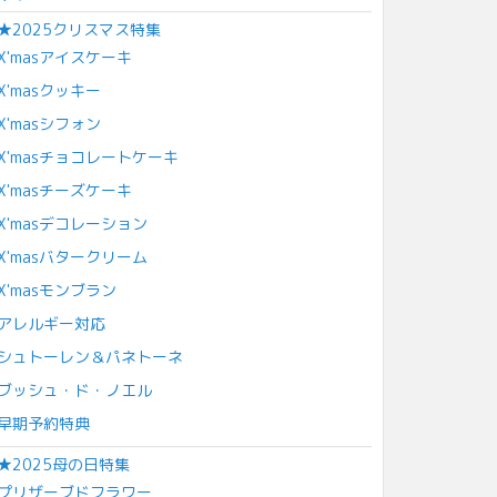
★2025クリスマス特集
X'masアイスケーキ
X'masクッキー
X'masシフォン
X'masチョコレートケーキ
X'masチーズケーキ
X'masデコレーション
X'masバタークリーム
X'masモンブラン
アレルギー対応
シュトーレン＆パネトーネ
ブッシュ・ド・ノエル
早期予約特典
★2025母の日特集
プリザーブドフラワー