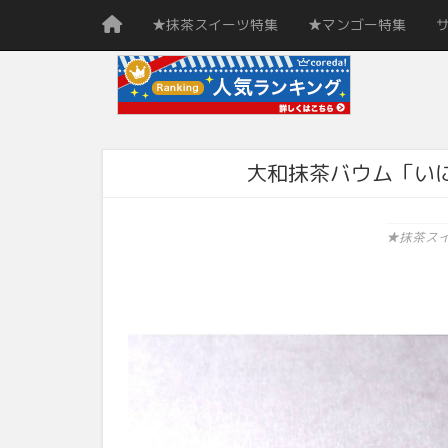
★抹茶スイーツ特集
★マンゴー特集
大和抹茶バウム「い
★抹茶ス