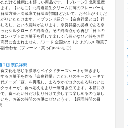
いただける健康にも嬉しい商品です。【プレーン】北海道産
けます。【いちご】北海道産生クリームに苺のフレーバーを
解凍方法＞冷蔵庫で解凍3時間ほどおいて、お召上がりくだ
上がりいただけます。＜ブランド紹介＞【奈良祥樂とは】祥
のしるし」という意味があります。奈良祥樂の拠点である奈
なったシルクロードの終着点。その終着点から再び「日々の
をコンセプトにお菓子を通して楽しく心豊かなひと時をお届
商品に含まれません。/フード 全国おとりよせグルメ 和菓子
本詰合わせ（プレーン・真っ白naいちご）
 2個 奈良祥樂
と食文化を感じる濃厚なベイクドチーズケーキが届きまし
供するお菓子を作る『奈良祥樂』こだわりのチーズケーキで
古代チーズ「蘇」を再現し、まろやかでコクのある味わいに
のクッキーが、食べ応えをより一層引き立てます。木箱に収
ので、食べたい分だけ切り分けて少しずつ楽しめるのも嬉し
わいを、お茶の時間のお供にぜひどうぞ。【調理時間の目
間