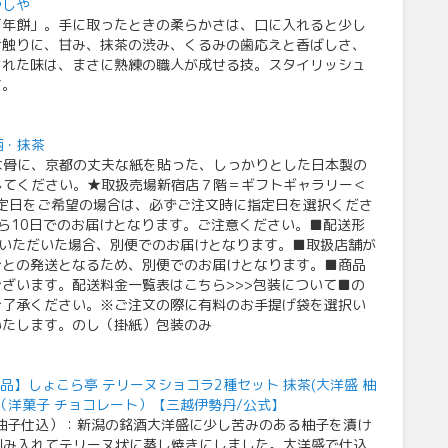
やしや
百年餅」。手に取ったときの柔らかさは、口に入れると少し
舌触りに、甘み、抹茶の渋み、くるみの歯応えと香ばしさ、
された味は、まさに熟練の職人が成せる技。スタイリッシュ
す。
柄・抹茶
な骨に、京都の丈夫な紙を貼った、しっかりとした日本製の
してください。★取扱売場新宿店７階＝ギフトギャラリー＜
け指定日をご希望の場合は、必ずご注文時に指定日を選択くださ
ら10日でのお届けとなります。ご注意ください。■配送形
文いただいた場合、別便でのお届けとなります。■取扱店舗が
ごとの発送となるため、別便でのお届けとなります。■商品
ざいます。配送料金一覧表はこちら>>>包装について■の
ご了承ください。※ご注文の際に有料のお手提げ袋を選択い
いたします。のし（掛紙）包装のみ
【越品】しょこら亭 テリーヌショコラ2種セット 抹茶(大洋盛 柚
 （洋菓子 チョコレート）【三越伊勢丹/公式】
柚子仕込）：新潟の銘酒大洋盛に少し苦みのある柚子を漬け
刻み入れてテリーヌ状に蒸し焼きにしました。大洋盛で仕込