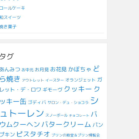
ロールケーキ
和スイーツ
焼き菓子
タグ
ど
お花見
かぼちゃ
あんみつ
お月見
お中元
ら焼き
ガ
オランジェット
アウトレット
イースター
クッキー
ク
レット・デ・ロワ
ギモーヴ
シ
ッキー缶
ゴディバ
サロン・デュ・ショコラ
ュトーレン
バ
スノーボール
チョコレート
ウムクーヘン
バタークリーム
パン
ピスタチオ
プキン
プリンの殿堂＆プリン博覧会