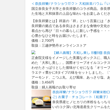
＜奈良祥樂/ナラショウガク＞ 大和抹茶バウム「
国立奈良女子大学と奈良祥樂のコラボ商品。奈良
た生地と大和抹茶の上品な味わいをお楽しみくだ
【奈良祥樂とは】祥楽の「祥」という言葉には「
良祥樂の拠点である奈良はさまざまな食物や文化
着点から再び「日々の暮らしに新しい予感を・・
心豊かなひと時をお届けいたします。
価格：2,700円
取扱：三越伊勢丹オンラインストア
【婦人画報】大和し美し 8種8個 奈
正倉院文様をイメージした美麗なボックスに、職
めた「大和し美し」。国際オリーブオイルコンテ
わせたさっぱりとした後味がくせになる「オリー
ラエティ豊かに8タイプの味をセットしました。〔
アーモンド、こつぶ丸、えび風味、あっさり塩、
価格：3,456円
取扱：婦人画報のお取り寄せ
奈良祥樂/ナラショウガク 祥樂米粉ロ
ご) お菓子・チョコレート（和菓子
奈良県産ヒノヒカリの米粉をもっち
いのコク深い北海道産生クリームを