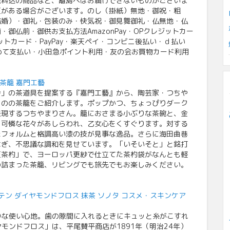
送料込の商品など、離島へはお届けできないものがございま
更がある場合がございます。のし（掛紙）無地・御祝・粗
結婚）・御礼・包装のみ・快気祝・御見舞御礼・仏無地・仏
御仏前・御供お支払方法AmazonPay・OPクレジットカー
トカード・PayPay・楽天ペイ・コンビニ後払い・ｄ払い
めて支払い・小田急ポイント利用・友の会お買物カード利用
茶籠 嘉門工藝
今」の茶道具を提案する『嘉門工藝』から、陶芸家・つちや
ものの茶籠をご紹介します。ポップかつ、ちょっぴりダーク
表現するつちやまりさん。籠におさまる小ぶりな茶碗と、金
、可憐な花々があしらわれ、乙女心をくすぐります。対する
たフォルムと格調高い漆の技が見事な逸品。さらに海田曲巷
なぎ、不思議な調和を見せています。「いそいそと」と銘打
姫茶杓」で、ヨーロッパ更紗で仕立てた茶杓袋がなんとも軽
の詰まった茶籠、リビングでも旅先でもお楽しみください。
ン ダイヤモンドフロス 抹茶 ソノタ コスメ・スキンケア
かな使い心地。歯の隙間に入れるときにキュッと糸がこすれ
モンドフロス」は、平尾賛平商店が1891年（明治24年）