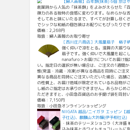
【婦人画報】百年餅(抹茶) 6個 京は
創業時から人気の「抹茶餅」をよみがえらせた「
弾力のある独特の食感に変わります。なめらかな
そしてあと味にいたるまで、すべてが計算し尽く
でシックな和紙の個包装はお配りにもぴったりで
価格：2,268円
取扱：婦人画報のお取り寄せ
［西川庄六商店］大風量扇子 格子
強く仰いで凉をとる。滋賀の大振り
扇子です。強く仰いで大風量を起こ
nanafuro＞お届けについてお届
い。指定日の選択が無い場合は、ご注文の1週間か
態(常温・冷蔵・冷凍)が異なる商品を同時にご注
異なる商品を同時にご注文いただいた場合、店舗
の性質上、お届け地域が限定されているお品物がご
し紙のご指定はお承りができません。あらかじめ
ただきますと、小田急百貨店のお手提げ袋を同封
価格：7,150円
取扱：小田急オンラインショッピング
NIIGATA 越品/ニイガタ エッピン
子仕込)、麒麟山大吟醸(伊予柑仕込)
・抹茶のテリーヌショコラ（大洋盛 
込み抹茶とホワイトチョコレートに