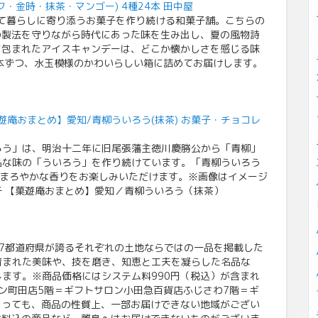
・金時・抹茶・マンゴー) 4種24本 田中屋
って暮らしに寄り添うお菓子を作り続ける和菓子舗。こちらの
の製法を守りながら時代にあった味を生み出し、夏の風物詩
に包まれたアイスキャンデーは、どこか懐かしさを感じる味
本ずつ、水玉模様のかわいらしい箱に詰めてお届けします。
遊庵おまとめ】愛知/青柳ういろう(抹茶) お菓子・チョコレ
ろう」は、明治十二年に旧尾張藩主徳川慶勝公から「青柳」
品な味の「ういろう」を作り続けています。「青柳ういろう
ぐまろやかな香りをお楽しみいただけます。※画像はイメージ
子 【菓遊庵おまとめ】愛知／青柳ういろう（抹茶）
7都道府県が誇るそれぞれの土地ならではの一品を掲載した
育まれた美味や、技を磨き、知恵と工夫を凝らした名品な
ます。※商品価格にはシステム料990円（税込）が含まれ
ン町田店5階＝ギフトサロン小田急百貨店ふじさわ7階＝ギ
あっても、商品の性質上、一部お届けできない地域がござい