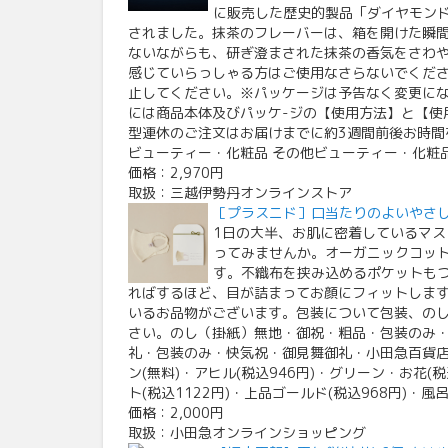
に販売した歴史的製品「ダイヤモン
されました。抹茶のフレーバーは、箱を開けた瞬
ないながらも、研ぎ澄まされた抹茶の香気をさわ
感じていらっしゃる方はご使用なさらないでくだ
止してください。※パッケージは予告なく変更に
には商品本体及びパッケ-ジの【使用方法】と【使
型連休のご注文はお届けまでに約3週間前後お時間
ビューティー・化粧品 その他ビューティー・化粧品 
価格：2,970円
取扱：三越伊勢丹オンラインストア
［プラスニド］口当たりのよいやさ
1日の大半、お肌に密着しているマ
ってみませんか。オーガニックコッ
す。不織布を挟み込めるポケットも
ればするほど、目が詰まってお顔にフィットしま
いるお品物がございます。包装について包装、の
さい。のし（掛紙）無地・御祝・粗品・包装のみ
礼・包装のみ・快気祝・御見舞御礼・小田急百貨店包
ン(無料)・アヒル(税込946円)・グリーン・お花(税込
ト(税込1122円)・上品ゴールド(税込968円)・風
価格：2,000円
取扱：小田急オンラインショッピング