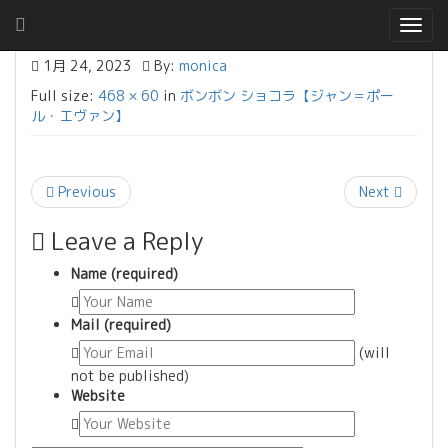
Togg
navig
1月 24, 2023
By:
monica
Full size:
468 × 60
in
ボンボン ショコラ【ジャン＝ポー
ル・エヴァン】
Previous
Next
Leave a Reply
Name (required)
Mail (required)
(will
not be published)
Website