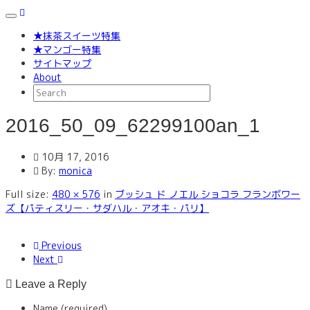
Toggle
navigation
★抹茶スイーツ特集
★マンゴー特集
サイトマップ
About
2016_50_09_62299100an_1
10月 17, 2016
By:
monica
Full size:
480 × 576
in
ブッシュ ド ノエル ショコラ フランボワー
ズ【パティスリー・サダハル・アオキ・パリ】
Previous
Next
Leave a Reply
Name (required)