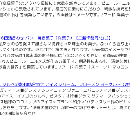
"(高級菓子)のノウハウ伝授にも意欲を燃やしています。ピエール・エ
ィシェから畏敬されています。徹底的に素材にこだわり、精緻な技巧を
喜の世界」を構築しています。※画像はイメージです。/フード 洋菓子（
マカロン 6個詰合わせ パン・焼き菓子（洋菓子）【三越伊勢丹/公式】
私たちの心を捉えて離さない洗練された珠玉のお菓子。ふっくら盛り上
してくれるのです。※ご自宅仕様のみとなります。※画像はイメージで
まれる製品は1歳未満のお子様には与えないでください。※商品の性質
されるピエール・エルメ氏が作るお菓子は、創造性にあふれ、清楚な美し
喜の世界』を構築しています。/フード 洋菓子（スイーツ） マカロン・
 グラス エ ソルベ6種6個詰合わせ アイス クリーム、フローズン ヨーグルト
ガティーヌ■グラス アンフィニマン ヴァニーユバニラアイス■グラス
オのアイス、イチゴのソルベ、ピスタチオ片■グラス サティーヌパッシ
ラス風味のココナッツのアイス＜ブランド紹介＞"パティスリー界のピカ
しさを見せます。"味覚の喜びだけが唯一の指針"をモットーとし、真に
ルベ6種6個詰合わせ