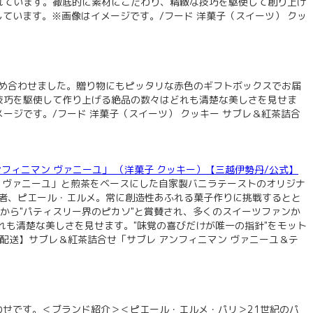
れています。徹底的に素材にこだわり、精緻な技巧を駆使して創り上げ
ています。※画像はイメージです。/フード 洋菓子（スイーツ） クッ
詰め合わせました。贈り物にもピッタリな赤色のギフトボックスでお届
技巧を駆使して作り上げる絶品の数々はどれも清楚な美しさを見せま
ージです。/フード 洋菓子（スイーツ） クッキー サブレ＆紅茶詰合
テ アンフィニマン ヴァニーユ」 （洋菓子 クッキー）【三越伊勢丹/公式】
 ヴァニーユ」と煎茶をベースにした自家製バニラテーストのオリジナ
人者、ピエール・エルメ。常に創造性あふれる菓子作りに挑戦するとと
誌から"パティスリー界のピカソ"と賞賛され、多くのスイーツファンか
も清楚な美しさを見せます。"味覚の喜びだけが唯一の指針"をモット
配送】サブレ＆紅茶詰合せ「サブレ アンフィニマン ヴァニーユ＆テ
せです。＜ブランド紹介＞＜ピエール・エルメ・パリ＞21世紀のパ