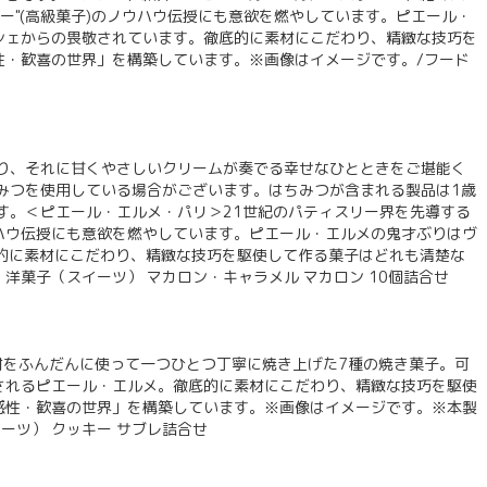
"(高級菓子)のノウハウ伝授にも意欲を燃やしています。ピエール・
シェからの畏敬されています。徹底的に素材にこだわり、精緻な技巧を
性・歓喜の世界」を構築しています。※画像はイメージです。/フード
り、それに甘くやさしいクリームが奏でる幸せなひとときをご堪能く
みつを使用している場合がございます。はちみつが含まれる製品は1歳
す。＜ピエール・エルメ・パリ＞21世紀のパティスリー界を先導する
ハウ伝授にも意欲を燃やしています。ピエール・エルメの鬼才ぶりはヴ
的に素材にこだわり、精緻な技巧を駆使して作る菓子はどれも清楚な
菓子（スイーツ） マカロン・キャラメル マカロン 10個詰合せ
材をふんだんに使って一つひとつ丁寧に焼き上げた7種の焼き菓子。可
されるピエール・エルメ。徹底的に素材にこだわり、精緻な技巧を駆使
感性・歓喜の世界」を構築しています。※画像はイメージです。※本製
ーツ） クッキー サブレ詰合せ