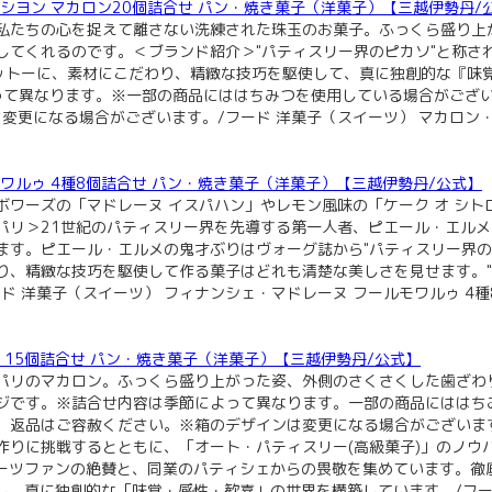
 イニシヤシヨン マカロン20個詰合せ パン・焼き菓子（洋菓子）【三越伊勢丹/
私たちの心を捉えて離さない洗練された珠玉のお菓子。ふっくら盛り上
してくれるのです。＜ブランド紹介＞"パティスリー界のピカソ"と称さ
モットーに、素材にこだわり、精緻な技巧を駆使して、真に独創的な『味
よって異なります。※一部の商品にははちみつを使用している場合がござ
変更になる場合がございます。/フード 洋菓子（スイーツ） マカロン・
 フールモワルゥ 4種8個詰合せ パン・焼き菓子（洋菓子）【三越伊勢丹/公式】
ワーズの「マドレーヌ イスパハン」やレモン風味の「ケーク オ シ
パリ＞21世紀のパティスリー界を先導する第一人者、ピエール・エルメ
います。ピエール・エルメの鬼才ぶりはヴォーグ誌から"パティスリー界
り、精緻な技巧を駆使して作る菓子はどれも清楚な美しさを見せます。"
 洋菓子（スイーツ） フィナンシェ・マドレーヌ フールモワルゥ 4種
マカロン 15個詰合せ パン・焼き菓子（洋菓子）【三越伊勢丹/公式】
パリのマカロン。ふっくら盛り上がった姿、外側のさくさくした歯ざわ
ジです。※詰合せ内容は季節によって異なります。一部の商品にははち
、返品はご容赦ください。※箱のデザインは変更になる場合がございま
作りに挑戦するとともに、「オート・パティスリー(高級菓子)」のノウ
ーツファンの絶賛と、同業のパティシェからの畏敬を集めています。徹
、真に独創的な「味覚・感性・歓喜」の世界を構築しています。/フード 