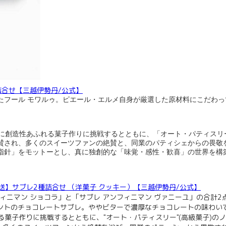
8個詰合せ【三越伊勢丹/公式】
たフール モワルゥ。ピエール・エルメ自身が厳選した原材料にこだわっ
に創造性あふれる菓子作りに挑戦するとともに、「オート・パティスリ
賛され、多くのスイーツファンの絶賛と、同業のパティシェからの畏敬
指針」をモットーとし、真に独創的な「味覚・感性・歓喜」の世界を構
【夏季配送】サブレ2種詰合せ （洋菓子 クッキー）【三越伊勢丹/公式】
ィニマン ショコラ」と「サブレ アンフィニマン ヴァニーユ」の合計
セントのチョコレートサブレ。ややビターで濃厚なチョコレートの味わい
菓子作りに挑戦するとともに、"オート・パティスリー"(高級菓子)の