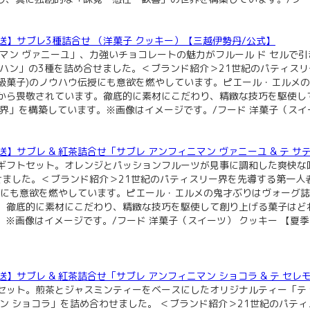
【夏季配送】サブレ3種詰合せ （洋菓子 クッキー）【三越伊勢丹/公式】
マン ヴァニーユ」、力強いチョコレートの魅力がフルール ド セルで引
パハン」の3種を詰め合せました。＜ブランド紹介＞21世紀のパティス
高級菓子)のノウハウ伝授にも意欲を燃やしています。ピエール・エルメ
から畏敬されています。徹底的に素材にこだわり、精緻な技巧を駆使し
界」を構築しています。※画像はイメージです。/フード 洋菓子（スイー
【夏季配送】サブレ & 紅茶詰合せ「サブレ アンフィニマン ヴァニーユ & テ
ギフトセット。オレンジとパッションフルーツが見事に調和した爽快な
わせました。＜ブランド紹介＞21世紀のパティスリー界を先導する第一
伝授にも意欲を燃やしています。ピエール・エルメの鬼才ぶりはヴォーグ
。徹底的に素材にこだわり、精緻な技巧を駆使して創り上げる菓子はどれ
※画像はイメージです。/フード 洋菓子（スイーツ） クッキー 【夏季
【夏季配送】サブレ & 紅茶詰合せ「サブレ アンフィニマン ショコラ & テ 
セット。煎茶とジャスミンティーをベースにしたオリジナルティー「テ 
ン ショコラ」を詰め合わせました。 ＜ブランド紹介＞21世紀のパテ