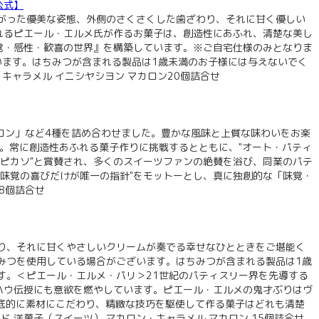
公式】
がった優美な姿態、外側のさくさくした歯ざわり、それに甘く優しい
れるピエール・エルメ氏が作るお菓子は、創造性にあふれ、清楚な美し
覚・感性・歓喜の世界』を構築しています。※ご自宅仕様のみとなりま
います。はちみつが含まれる製品は1歳未満のお子様には与えないでく
キャラメル イニシヤシヨン マカロン20個詰合せ
トロン」など4種を詰め合わせました。豊かな風味と上質な味わいをお楽
。常に創造性あふれる菓子作りに挑戦するとともに、"オート・パティ
のピカソ"と賞賛され、多くのスイーツファンの絶賛を浴び、同業のパテ
味覚の喜びだけが唯一の指針"をモットーとし、真に独創的な「味覚・
8個詰合せ
り、それに甘くやさしいクリームが奏でる幸せなひとときをご堪能く
みつを使用している場合がございます。はちみつが含まれる製品は1歳
す。＜ピエール・エルメ・パリ＞21世紀のパティスリー界を先導する
ハウ伝授にも意欲を燃やしています。ピエール・エルメの鬼才ぶりはヴ
底的に素材にこだわり、精緻な技巧を駆使して作る菓子はどれも清楚
洋菓子（スイーツ） マカロン・キャラメル マカロン 15個詰合せ