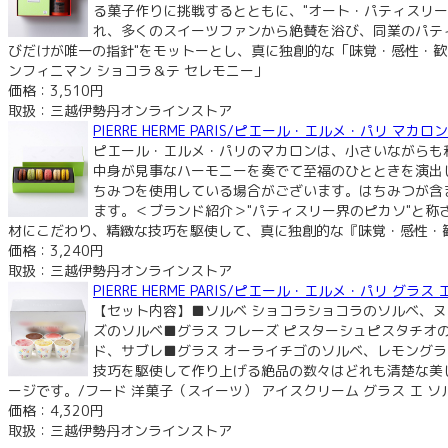
る菓子作りに挑戦するとともに、"オート・パティスリー
れ、多くのスイーツファンから絶賛を浴び、同業のパテ
びだけが唯一の指針"をモットーとし、真に独創的な「味覚・感性・歓
ンフィニマン ショコラ＆テ セレモニー」
価格：3,510円
取扱：三越伊勢丹オンラインストア
PIERRE HERME PARIS/ピエール・エルメ・パリ 
ピエール・エルメ・パリのマカロンは、小さいながらも
中身が見事なハーモニーを奏でて至福のひとときを演出
ちみつを使用している場合がございます。はちみつが含
ます。＜ブランド紹介＞"パティスリー界のピカソ"と称
材にこだわり、精緻な技巧を駆使して、真に独創的な『味覚・感性・歓
価格：3,240円
取扱：三越伊勢丹オンラインストア
PIERRE HERME PARIS/ピエール・エルメ・パリ
【セット内容】■ソルベ ショコラショコラのソルベ、ヌ
ズのソルベ■グラス フレーズ ピスターシュピスタチ
ド、サブレ■グラス オーライチゴのソルベ、レモング
技巧を駆使して作り上げる絶品の数々はどれも清楚な美
ージです。/フード 洋菓子（スイーツ） アイスクリーム グラス エ ソ
価格：4,320円
取扱：三越伊勢丹オンラインストア