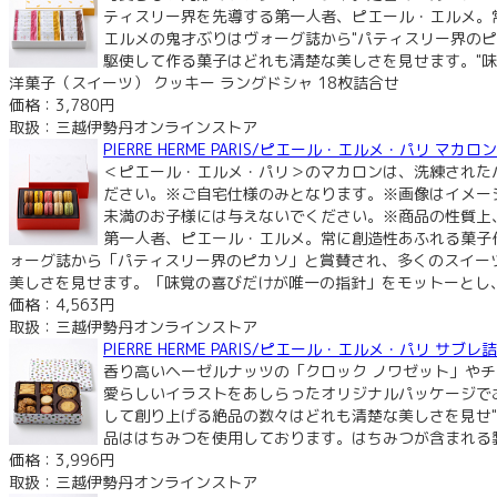
ティスリー界を先導する第一人者、ピエール・エルメ。常
エルメの鬼才ぶりはヴォーグ誌から"パティスリー界の
駆使して作る菓子はどれも清楚な美しさを見せます。"
洋菓子（スイーツ） クッキー ラングドシャ 18枚詰合せ
価格：3,780円
取扱：三越伊勢丹オンラインストア
PIERRE HERME PARIS/ピエール・エルメ・パリ 
＜ピエール・エルメ・パリ＞のマカロンは、洗練された
ださい。※ご自宅仕様のみとなります。※画像はイメー
未満のお子様には与えないでください。※商品の性質上
第一人者、ピエール・エルメ。常に創造性あふれる菓子
ォーグ誌から「パティスリー界のピカソ」と賞賛され、多くのスイー
美しさを見せます。「味覚の喜びだけが唯一の指針」をモットーとし、
価格：4,563円
取扱：三越伊勢丹オンラインストア
PIERRE HERME PARIS/ピエール・エルメ・パリ 
香り高いヘーゼルナッツの「クロック ノワゼット」や
愛らしいイラストをあしらったオリジナルパッケージで
して創り上げる絶品の数々はどれも清楚な美しさを見せ
品ははちみつを使用しております。はちみつが含まれる製
価格：3,996円
取扱：三越伊勢丹オンラインストア