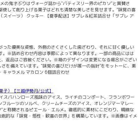
ルメの鬼才ぶりはヴォーグ誌から"パティスリー界のピカソ"と賞賛さ
駆使して創り上げる菓子はどれも清楚な美しさを見せます。"味覚の喜
スイーツ） クッキー 【夏季配送】サブレ＆紅茶詰合せ「サブレ ア
がった優美な姿態、外側のさくさくした歯ざわり、それに甘く優しい
す。※詰め合わせ内容は季節によって異なります。一部の商品にはは
上、返品はご容赦ください。※箱のデザインは変更になる場合がござい
さを備えています。"味覚の喜びだけが唯一の指針"をモットーに、素
キャラメル マカロン 6個詰合わせ
（洋菓子）【三越伊勢丹/公式】
 イスパハンローズ風味のアイス、ライチのコンポート、フランボワー
ョンフルーツのソルベ、クリームチーズのアイス、オレンジマーマレー
ソ"と称賛されるピエール・エルメ。徹底的に素材にこだわり、精緻な
独創的な「味覚・感性・歓喜の世界」を構築しています。※画像はイメ