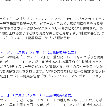
き立てられた「サブレ アンフィニマン ショコラ」、バラとライチとフ
リー界を先導する第一人者、ピエール・エルメ。常に創造性あふれる菓
の鬼才ぶりはヴォーグ誌から"パティスリー界のピカソ"と賞賛され、多
て創り上げる菓子はどれも清楚な美しさを見せます。"味覚の喜びだけ
ツ） クッキー 【夏季配送】サブレ3種詰合せ
 サティーヌ」 （洋菓子 クッキー）【三越伊勢丹/公式】
味わいの紅茶「テ サティーヌ」と、薫り高いバニラをたっぷりと使用
人者、ピエール・エルメ。常に創造性あふれる菓子作りに挑戦するとと
誌から"パティスリー界のピカソ"と賞賛され、多くのスイーツファンか
も清楚な美しさを見せます。"味覚の喜びだけが唯一の指針"をモット
配送】サブレ＆紅茶詰合せ「サブレ アンフィニマン ヴァニーユ＆テ
セレモニー」 （洋菓子 クッキー）【三越伊勢丹/公式】
セレモニー」と、力強いチョコレートの魅力がフルール ド セルで浮
ィスリー界を先導する第一人者、ピエール・エルメ。常に創造性あふれ