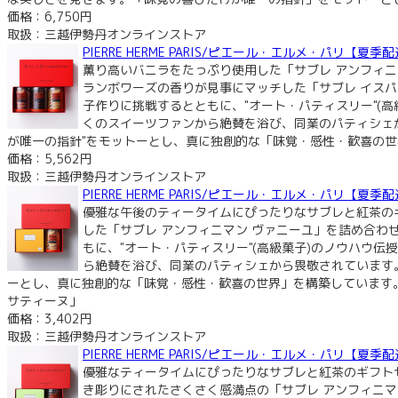
価格：6,750円
取扱：三越伊勢丹オンラインストア
PIERRE HERME PARIS/ピエール・エルメ・パリ
薫り高いバニラをたっぷり使用した「サブレ アンフィニ
ランボワーズの香りが見事にマッチした「サブレ イス
子作りに挑戦するとともに、"オート・パティスリー"(
くのスイーツファンから絶賛を浴び、同業のパティシェ
が唯一の指針"をモットーとし、真に独創的な「味覚・感性・歓喜の世
価格：5,562円
取扱：三越伊勢丹オンラインストア
PIERRE HERME PARIS/ピエール・エルメ・パリ
優雅な午後のティータイムにぴったりなサブレと紅茶の
した「サブレ アンフィニマン ヴァニーユ」を詰め合
もに、"オート・パティスリー"(高級菓子)のノウハウ
ら絶賛を浴び、同業のパティシェから畏敬されています
ーとし、真に独創的な「味覚・感性・歓喜の世界」を構築しています。
サティーヌ」
価格：3,402円
取扱：三越伊勢丹オンラインストア
PIERRE HERME PARIS/ピエール・エルメ・パリ
優雅なティータイムにぴったりなサブレと紅茶のギフト
き彫りにされたさくさく感満点の「サブレ アンフィニマ