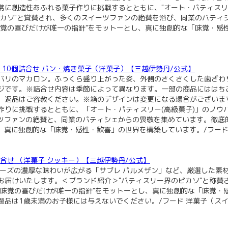
に創造性あふれる菓子作りに挑戦するとともに、"オート・パティスリー
ピカソ"と賞賛され、多くのスイーツファンの絶賛を浴び、同業のパティ
味覚の喜びだけが唯一の指針"をモットーとし、真に独創的な「味覚・感
マカロン 10個詰合せ パン・焼き菓子（洋菓子）【三越伊勢丹/公式】
パリのマカロン。ふっくら盛り上がった姿、外側のさくさくした歯ざわ
ジです。※詰合せ内容は季節によって異なります。一部の商品にははち
、返品はご容赦ください。※箱のデザインは変更になる場合がございま
作りに挑戦するとともに、「オート・パティスリー(高級菓子)」のノウ
ツファンの絶賛と、同業のパティシェからの畏敬を集めています。徹底
真に独創的な「味覚・感性・歓喜」の世界を構築しています。/フード 洋
サブレ詰合せ （洋菓子 クッキー）【三越伊勢丹/公式】
チーズの濃厚な味わいが広がる「サブレ パルメザン」など、厳選した素
お届けいたします。＜ブランド紹介＞"パティスリー界のピカソ"と称賛
"味覚の喜びだけが唯一の指針"をモットーとし、真に独創的な「味覚・
品は1歳未満のお子様には与えないでください。/フード 洋菓子（スイ