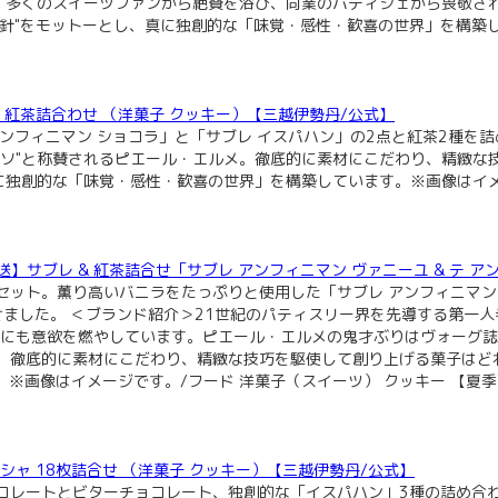
れ、多くのスイーツファンから絶賛を浴び、同業のパティシェから畏敬さ
針"をモットーとし、真に独創的な「味覚・感性・歓喜の世界」を構築し
ブレ & 紅茶詰合わせ （洋菓子 クッキー）【三越伊勢丹/公式】
ンフィニマン ショコラ」と「サブレ イスパハン」の2点と紅茶2種を
カソ"と称賛されるピエール・エルメ。徹底的に素材にこだわり、精緻な
に独創的な「味覚・感性・歓喜の世界」を構築しています。※画像はイメ
【夏季配送】サブレ & 紅茶詰合せ「サブレ アンフィニマン ヴァニーユ & 
セット。薫り高いバニラをたっぷりと使用した「サブレ アンフィニマン
せました。 ＜ブランド紹介＞21世紀のパティスリー界を先導する第一
伝授にも意欲を燃やしています。ピエール・エルメの鬼才ぶりはヴォーグ
。徹底的に素材にこだわり、精緻な技巧を駆使して創り上げる菓子はどれ
※画像はイメージです。/フード 洋菓子（スイーツ） クッキー 【夏季
ラングドシャ 18枚詰合せ （洋菓子 クッキー）【三越伊勢丹/公式】
コレートとビターチョコレート、独創的な「イスパハン」3種の詰め合わ