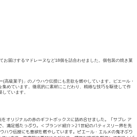
てお届けするマドレーヌなど18個を詰合わせました。個包装の焼き菓
ー(高級菓子)」のノウハウ伝授にも意欲を燃やしています。ピエール・
を集めています。徹底的に素材にこだわり、精緻な技巧を駆使して作
築しています。
2点をオリジナルの赤のギフトボックスに詰め合せました。「サブレ ア
で、満足感たっぷり。＜ブランド紹介＞21世紀のパティスリー界を先
ノウハウ伝授にも意欲を燃やしています。ピエール・エルメの鬼才ぶり