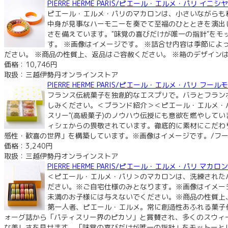
PIERRE HERME PARIS/ピエール・エルメ・パリ
ピエール・エルメ・パリのマカロンは、小さいながらも
中身が見事なハーモニーを奏でて至福のひとときを演出
さを備えています。"味覚の喜びだけが唯一の指針"を
す。 ※画像はイメージです。 ※詰合せ内容は季節に
ださい。 ※商品の性質上、返品はご容赦ください。 ※箱のデザインは
価格：10,746円
取扱：三越伊勢丹オンラインストア
PIERRE HERME PARIS/ピエール・エルメ・パリ
フランス伝統菓子を独創的なエスプリで。バラとフランボ
しみください。＜ブランド紹介＞＜ピエール・エルメ・
スリー"(高級菓子)のノウハウ伝授にも意欲を燃やして
ィシェからの畏敬されています。徹底的に素材にこだわ
感性・歓喜の世界」を構築しています。※画像はイメージです。/フード
価格：3,240円
取扱：三越伊勢丹オンラインストア
PIERRE HERME PARIS/ピエール・エルメ・パリ 
＜ピエール・エルメ・パリ＞のマカロンは、洗練された
ださい。※ご自宅仕様のみとなります。※画像はイメー
未満のお子様には与えないでください。※商品の性質上
第一人者、ピエール・エルメ。常に創造性あふれる菓子
ォーグ誌から「パティスリー界のピカソ」と賞賛され、多くのスウィ
な美しさを見せます。「味覚の喜びだけが唯一の指針」をモットーとし