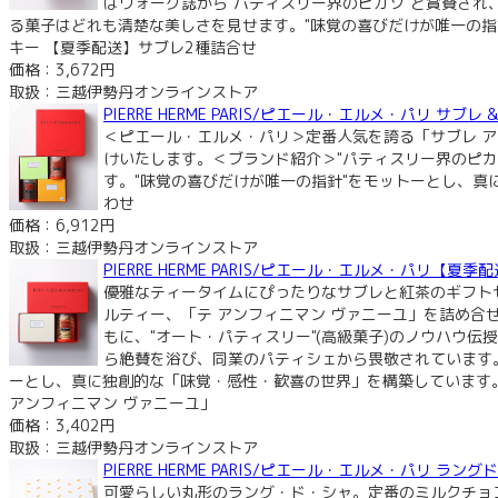
はヴォーグ誌から"パティスリー界のピカソ"と賞賛さ
る菓子はどれも清楚な美しさを見せます。"味覚の喜びだけが唯一の指
キー 【夏季配送】サブレ2種詰合せ
価格：3,672円
取扱：三越伊勢丹オンラインストア
PIERRE HERME PARIS/ピエール・エルメ・パリ サ
＜ピエール・エルメ・パリ＞定番人気を誇る「サブレ ア
けいたします。＜ブランド紹介＞"パティスリー界のピ
す。"味覚の喜びだけが唯一の指針"をモットーとし、真
わせ
価格：6,912円
取扱：三越伊勢丹オンラインストア
PIERRE HERME PARIS/ピエール・エルメ・パリ
優雅なティータイムにぴったりなサブレと紅茶のギフト
ルティー、「テ アンフィニマン ヴァニーユ」を詰め合
もに、"オート・パティスリー"(高級菓子)のノウハウ
ら絶賛を浴び、同業のパティシェから畏敬されています
ーとし、真に独創的な「味覚・感性・歓喜の世界」を構築しています。
アンフィニマン ヴァニーユ」
価格：3,402円
取扱：三越伊勢丹オンラインストア
PIERRE HERME PARIS/ピエール・エルメ・パリ 
可愛らしい丸形のラング・ド・シャ。定番のミルクチョ