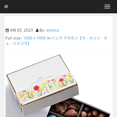
T
o
g
g
l
4月 03, 2023
By:
monica
e
Full size:
1000 × 1000
in
パック クラカン【ラ・メゾン・デ
n
ュ・ショコラ】
a
v
i
g
a
t
i
o
n