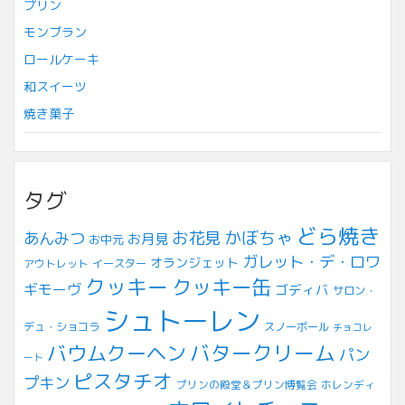
プリン
モンブラン
ロールケーキ
和スイーツ
焼き菓子
タグ
どら焼き
お花見
かぼちゃ
あんみつ
お月見
お中元
ガレット・デ・ロワ
オランジェット
アウトレット
イースター
クッキー
クッキー缶
ギモーヴ
ゴディバ
サロン・
シュトーレン
デュ・ショコラ
スノーボール
チョコレ
バウムクーヘン
バタークリーム
パン
ート
ピスタチオ
プキン
プリンの殿堂＆プリン博覧会
ホレンディ