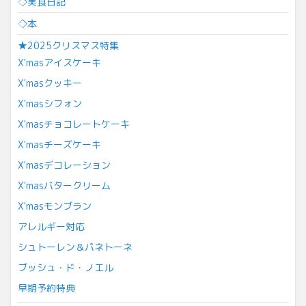
◇実食日記
◇本
★2025クリスマス特集
X'masアイスケーキ
X'masクッキー
X'masシフォン
X'masチョコレートケーキ
X'masチーズケーキ
X'masデコレーション
X'masバタークリーム
X'masモンブラン
アレルギー対応
シュトーレン＆パネトーネ
ブッシュ・ド・ノエル
早期予約特典