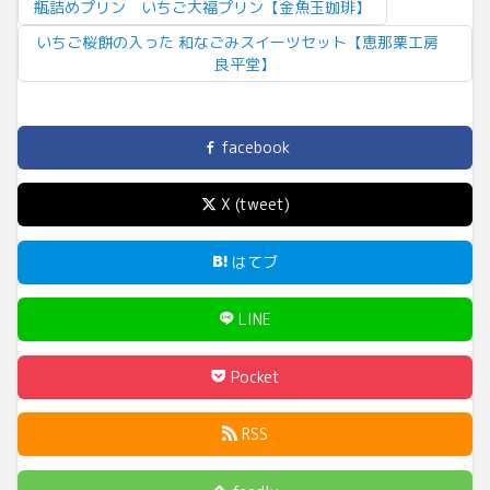
瓶詰めプリン いちご大福プリン【金魚玉珈琲】
いちご桜餅の入った 和なごみスイーツセット【恵那栗工房
良平堂】
facebook
X (tweet)
はてブ
LINE
Pocket
RSS