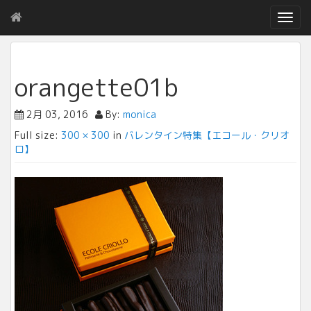
T
o
g
g
l
orangette01b
e
n
2月 03, 2016
By:
monica
a
v
Full size:
300 × 300
in
バレンタイン特集【エコール・クリオ
i
ロ】
g
a
t
i
o
n