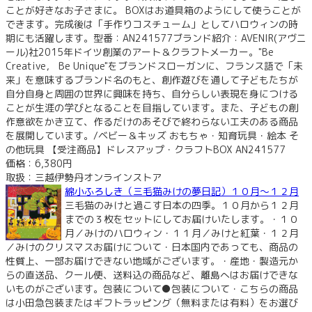
ことが好きなお子さまに。 BOXはお道具箱のようにして使うことが
できます。完成後は「手作りコスチューム」としてハロウィンの時
期にも活躍します。型番：AN241577ブランド紹介：AVENIR(アヴニ
ール)社2015年ドイツ創業のアート＆クラフトメーカー。"Be
Creative， Be Unique"をブランドスローガンに、フランス語で「未
来」を意味するブランド名のもと、創作遊びを通して子どもたちが
自分自身と周囲の世界に興味を持ち、自分らしい表現を身につける
ことが生涯の学びとなることを目指しています。また、子どもの創
作意欲をかき立て、作るだけのあそびで終わらない工夫のある商品
を展開しています。/ベビー＆キッズ おもちゃ・知育玩具・絵本 そ
の他玩具 【受注商品】ドレスアップ・クラフトBOX AN241577
価格：6,380円
取扱：三越伊勢丹オンラインストア
綿小ふろしき（三毛猫みけの夢日記）１０月～１２月
三毛猫のみけと過こす日本の四季。１０月から１２月
までの３枚をセットにしてお届けいたします。・１０
月／みけのハロウィン・１１月／みけと紅葉・１２月
／みけのクリスマスお届けについて・日本国内であっても、商品の
性質上、一部お届けできない地域がございます。・産地・製造元か
らの直送品、クール便、送料込の商品など、離島へはお届けできな
いものがございます。包装について●包装について・こちらの商品
は小田急包装またはギフトラッピング（無料または有料）をお選び