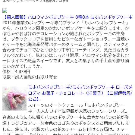
本ページはプロモーションが含まれています
【婦人画報】ハロウィンポップケーキ 8種8本 ミホパンポップケーキ
2011年創業のポップケーキ専門ブランド『ミホパンポップケーキ』
から、ハロウィン限定のかわいいポップケーキをご紹介します。か
ぼちゃやおばけのデコレーションが施されたポップケーキの中身
は、ブラックココアを使用したビターなガトーショコラ。一度焼い
たケーキを北海道産発酵バターのクリームと調合し、スティックと
合わせてチョコでひとつひとつ丁寧にコーティング。見た目もカラ
フルでかわいく、味わいはしっとり濃厚。ハロウィン気分を楽しむ
一口サイズの絶品スイーツです。友人との集まりの手土産や贈り物
にいかがでしょうか。
価格：4,879円
取扱：婦人画報のお取り寄せ
ミホパンポップケーキ/ミホパンポップケーキ ローズメ
ロディ お菓子・チョコレート（洋菓子）【三越伊勢丹/
公式】
スイーツのオートクチュール「ミホパンポップケー
キ」大人カワイイ世界観が人気のフラワーシリーズ。
音楽のように心に響くバラのポップケーキに華やかなバラの花が登
場！ラグジュアリーな金色のロゴ入りのボックスでご用意いたしま
した。箱には、木製のバラの花のチャームを付けてお届け。チャー