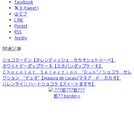
facebook
X (tweet)
はてブ
LINE
Pocket
RSS
feedly
関連記事
ショコラーデン【ホレンディッシェ・カカオシュトゥーベ】
ホワイトデーポップケーキ【ミホパンポップケーキ】
Ｃｈｏｃｏｌａｔ Ｓｅｌｅｃｔｉｏｎ “Ｄｕｏ”／ショコラ セレ
クション “デュオ”【maquia de cacao/マキア・ド・カカオ】
バレンタイン ハートショコラ【スイートますや】