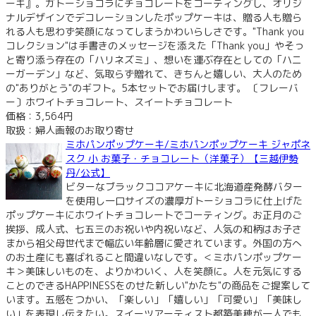
ーキ』。ガトーショコラにチョコレートをコーティングし、オリジ
ナルデザインでデコレーションしたポップケーキは、贈る人も贈ら
れる人も思わず笑顔になってしまうかわいらしさです。"Thank you
コレクション"は手書きのメッセージを添えた「Thank you」やそっ
と寄り添う存在の「ハリネズミ」、想いを運ぶ存在としての「ハニ
ーガーデン」など、気取らず贈れて、きちんと嬉しい、大人のため
の"ありがとう"のギフト。5本セットでお届けします。 〔フレーバ
ー〕ホワイトチョコレート、スイートチョコレート
価格：3,564円
取扱：婦人画報のお取り寄せ
ミホパンポップケーキ/ミホパンポップケーキ ジャポネ
スク 小 お菓子・チョコレート（洋菓子）【三越伊勢
丹/公式】
ビターなブラックココアケーキに北海道産発酵バター
を使用し一口サイズの濃厚ガトーショコラに仕上げた
ポップケーキにホワイトチョコレートでコーティング。お正月のご
挨拶、成人式、七五三のお祝いや内祝いなど、人気の和柄はお子さ
まから祖父母世代まで幅広い年齢層に愛されています。外国の方へ
のお土産にも喜ばれること間違いなしです。＜ミホパンポップケー
キ＞美味しいものを、よりかわいく、人を笑顔に。人を元気にする
ことのできるHAPPINESSをのせた新しい"かたち"の商品をご提案して
います。五感をつかい、「楽しい」「嬉しい」「可愛い」「美味し
い」を表現し伝えたい。スイーツアーティスト都築美穂が一人でも