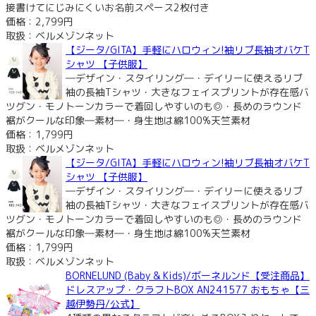
接書けてにじみにくいお名前スペース2枚付き
価格：2,799円
取扱：ベルメゾンネット
【ジータ/GITA】手軽にハロウィン!袖リブ長袖オバケT
シャツ 【子供服】
―デザイン・スタイリング―・デイリーに使えるリブ
袖の長袖Tシャツ・大きなフェイスプリントが存在感バ
ツグン・モノトーンカラーで着回しやすいのも◎・長めのラウンド
裾がクールな印象―素材―・身生地は綿100%天竺素材
価格：1,799円
取扱：ベルメゾンネット
【ジータ/GITA】手軽にハロウィン!袖リブ長袖オバケT
シャツ 【子供服】
―デザイン・スタイリング―・デイリーに使えるリブ
袖の長袖Tシャツ・大きなフェイスプリントが存在感バ
ツグン・モノトーンカラーで着回しやすいのも◎・長めのラウンド
裾がクールな印象―素材―・身生地は綿100%天竺素材
価格：1,799円
取扱：ベルメゾンネット
BORNELUND (Baby & Kids)/ボーネルンド【受注商品】
ドレスアップ・クラフトBOX AN241577 おもちゃ【三
越伊勢丹/公式】