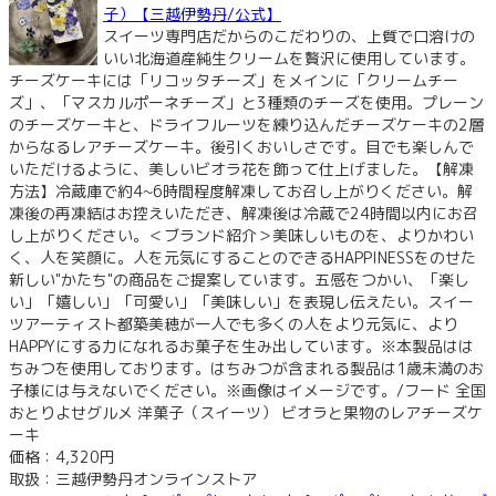
子）【三越伊勢丹/公式】
スイーツ専門店だからのこだわりの、上質で口溶けの
いい北海道産純生クリームを贅沢に使用しています。
チーズケーキには「リコッタチーズ」をメインに「クリームチー
ズ」、「マスカルポーネチーズ」と3種類のチーズを使用。プレーン
のチーズケーキと、ドライフルーツを練り込んだチーズケーキの2層
からなるレアチーズケーキ。後引くおいしさです。目でも楽しんで
いただけるように、美しいビオラ花を飾って仕上げました。【解凍
方法】冷蔵庫で約4~6時間程度解凍してお召し上がりください。解
凍後の再凍結はお控えいただき、解凍後は冷蔵で24時間以内にお召
し上がりください。＜ブランド紹介＞美味しいものを、よりかわい
く、人を笑顔に。人を元気にすることのできるHAPPINESSをのせた
新しい"かたち"の商品をご提案しています。五感をつかい、「楽し
い」「嬉しい」「可愛い」「美味しい」を表現し伝えたい。スイー
ツアーティスト都築美穂が一人でも多くの人をより元気に、より
HAPPYにする力になれるお菓子を生み出しています。※本製品はは
ちみつを使用しております。はちみつが含まれる製品は1歳未満のお
子様には与えないでください。※画像はイメージです。/フード 全国
おとりよせグルメ 洋菓子（スイーツ） ビオラと果物のレアチーズケ
ーキ
価格：4,320円
取扱：三越伊勢丹オンラインストア