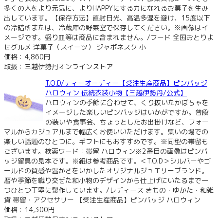
多くの人をより元気に、よりHAPPYにする力になれるお菓子を生み
出しています。【保存方法】直射日光、高温多湿を避け、15度以下
の冷暗所または、冷蔵庫の野菜室で保存してください。※画像はイ
メージです。盛り皿等は商品に含まれません。/フード 全国おとりよ
せグルメ 洋菓子（スイーツ） ジャポネスク 小
価格：4,860円
取扱：三越伊勢丹オンラインストア
T.O.D/ティーオーディー【受注生産商品】ピンバッジ
ハロウィン 伝統衣装小物【三越伊勢丹/公式】
ハロウィンの季節に合わせて、くり抜いたかぼちゃを
イメージした楽しいピンバッジはいかがですか。普段
の装いや食事会、ちょっとしたお出掛けなど、フォー
マルからカジュアルまで幅広くお使いいただけます。集いの場での
楽しい話題のひとつに。ギフトにもおすすめです。※同型の帯留も
ございます。検索ワード：帯留 ハロウィン※2番目の画像はピンバ
ッジ留具の見本です。※紐は参考商品です。＜T.O.D＞シルバーやゴ
ールドの質感や温かさをいかしたオリジナルジュエリーブランド。
暦や季節を織り交ぜた和小物のデザインから仕上げにいたるまで一
つひとつ丁寧に製作しています。/レディース きもの・ゆかた・和雑
貨 帯留・アクセサリー 【受注生産商品】ピンバッジ ハロウィン
価格：14,300円