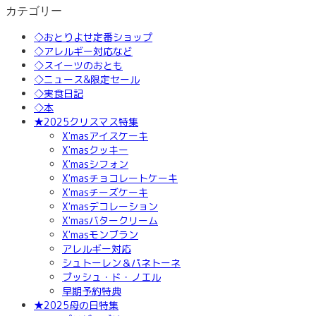
カテゴリー
◇おとりよせ定番ショップ
◇アレルギー対応など
◇スイーツのおとも
◇ニュース&限定セール
◇実食日記
◇本
★2025クリスマス特集
X'masアイスケーキ
X'masクッキー
X'masシフォン
X'masチョコレートケーキ
X'masチーズケーキ
X'masデコレーション
X'masバタークリーム
X'masモンブラン
アレルギー対応
シュトーレン＆パネトーネ
ブッシュ・ド・ノエル
早期予約特典
★2025母の日特集