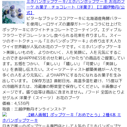
ミホパンポップケーキ/ミホパンポップケーキ お花のブ
ーケ お菓子・チョコレート（洋菓子）【三越伊勢丹/公
式】
ビターなブラックココアケーキに北海道産発酵バター
を使用し一口サイズの濃厚ガトーショコラに仕上げた
ポップケーキにホワイトチョコレートでコーテイング。エディブル
フラワーでデコレーションし食べられる花束を作りました。スイー
ツのオートクチュール「ミホパンポップケーキ」の作り出す大人カ
ワイイ世界観が人気のお花のブーケです。＜ミホパンポップケーキ
＞美味しいものを、よりかわいく、人を笑顔に。人を元気にするこ
とのできるHAPPINESSをのせた新しい"かたち"の商品をご提案してい
ます。五感をつかい、「楽しい」「嬉しい」「可愛い」「美味し
い」を表現し伝えたい。スイーツアーティスト都築美穂が一人でも
多くの人をより元気に、よりHAPPYにする力になれるお菓子を生み
出しています。【保存方法】直射日光、高温多湿を避け、15度以下
の冷暗所または、冷蔵庫の野菜室で保存してください。※画像はイ
メージです。盛り皿等は商品に含まれません。/フード 全国おとりよ
せグルメ 洋菓子（スイーツ） お花のブーケ
価格：4,536円
取扱：三越伊勢丹オンラインストア
【婦人画報】ポップケーキ「おめでとう」 2種4本 ミ
ホパンポップケーキ
日本で唯一のポップケーキ専門店として人気の『ミホパンポップケ