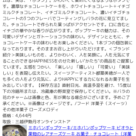
ムは、実は、「ボタン」。かわいくて集めたくなるようなボタンで
す。濃厚なチョコレートケーキを、ホワイトチョコレート＋イチゴ
ミルクチョコレート、イチゴミルクチョコレート、濃いイチゴチョ
コレートの3つのフレーバでコーティングしバラの花に見立てまし
た。チョコレートで作られた葉っぱがアクセントです。口に含むと
イチゴの華やかな香りが広がります。ポップケーキの魅力は、その
可愛いデザインとガトーショコラの味わい。デザインとともに、チ
ョコレートケーキの味わいをお楽しみください。1本づつの個包装に
なっております。そのままお召し上がりいただけます。＜ブランド
紹介＞美味しいものを、よりかわいく、人を笑顔に。人を元気にす
ることのできるHAPPINESSをのせた新しい"かたち"の商品をご提案し
ています。五感をつかい、「楽しい」「嬉しい」「可愛い」「美味
しい」を表現し伝えたい。スイーツアーティスト都築美穂が一人で
も多くの人をより元気に、よりHAPPYにする力になれるお菓子を生
み出しています。【保存方法】直射日光、高温多湿を避け、15度以
下の冷暗所または、冷蔵庫の野菜室で保存してください。※バラの
花のチャームは画像と色、形が異なる場合がございます。予めご了
承ください。※画像はイメージです。/フード 洋菓子（スイーツ）
その他洋菓子 ローズメロディ
価格：4,644円
取扱：三越伊勢丹オンラインストア
ミホパンポップケーキ/ミホパンポップケーキ ビオラと
果物のレアチーズケーキ お菓子・チョコレート（洋菓