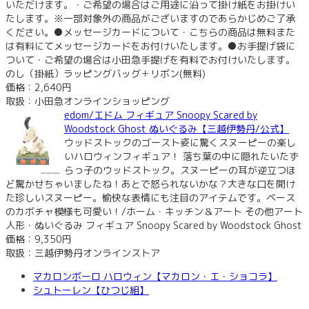
いただけます。・ご希望の場合はご用途に沿って掛け紙をお掛けい
たします。※一部対象外の商品がございますのであらかじめご了承
ください。●メッセージカードについて・こちらの商品は無料また
は有料にてメッセージカードをお付けいたします。●お手提げ袋に
ついて・ご希望の場合は小田急手提げを有料でお付けいたします。
のし（掛紙）ラッピングバッグ＋リボン(無料)
価格：2,640円
取扱：小田急オンラインショッピング
edom/エドム フィギュア Snoopy Scared by
Woodstock Ghost ぬいぐるみ【三越伊勢丹/公式】
ウッドストックのゴースト姿に驚くスヌーピーの楽し
いハロウィンフィギュア！ 落ち葉の中に隠れたいたず
らっ子のウッドストック。スヌーピーの耳が逆立つほ
ど驚かせちゃいましたね！あとで怒られないかな？大きな口を開け
た珍しいスヌーピー。愉快な表情にも注目のアイテムです。ベース
のカボチャ模様も可愛い！/ホーム・キッチン＆アート その他アート
人形・ぬいぐるみ フィギュア Snoopy Scared by Woodstock Ghost
価格：9,350円
取扱：三越伊勢丹オンラインストア
マカロンボーロ ハロウィン【マカロン・エ・ショコラ】
シュトーレン【ひつじ組】