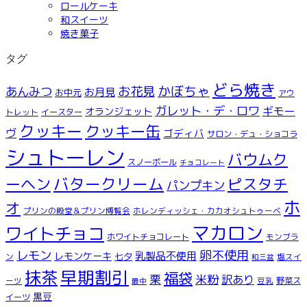
ロールケーキ
和スイーツ
焼き菓子
タグ
どら焼き
お花見
かぼちゃ
あんみつ
お月見
お中元
アウ
ガレット・デ・ロワ
ギモー
オランジェット
トレット
イースター
クッキー
クッキー缶
ヴ
ゴディバ
サロン・デュ・ショコラ
シュトーレン
バウムク
スノーボール
チョコレート
ーヘン
バタークリーム
ピスタチ
パンプキン
ホ
オ
プリンの殿堂＆プリン博覧会
ホレンディッシェ・カカオシュトゥーベ
マカロン
ワイトチョコ
ホワイトチョコレート
モンブラ
レモン
卵不使用
乳製品不使用
レモンケーキ
七夕
ン
塩スイ
和三盆
早期割引
抹茶
福袋
米粉
栗
訳あり
ーツ
豆乳
野菜ス
最中
黒豆
イーツ