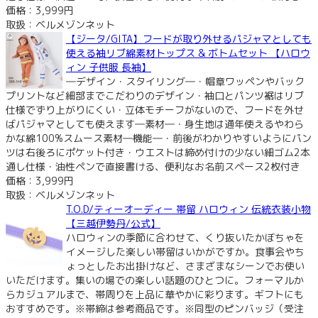
価格：3,999円
取扱：ベルメゾンネット
【ジータ/GITA】フードが取り外せるパジャマとしても
使える袖リブ綿素材トップス & ボトムセット 【ハロウ
ィン 子供服 長袖】
―デザイン・スタイリング―・帽章ワッペンやバック
プリントなど細部までこだわりのデザイン・袖口とパンツ裾はリブ
仕様でずり上がりにくい・立体モチーフがないので、フードを外せ
ばパジャマとしても使えます―素材―・身生地は通年使えるやわら
かな綿100%スムース素材―機能―・前後がわかりやすいようにパン
ツは右後ろにポケット付き・ウエストは締め付けの少ない細ゴム2本
通し仕様・油性ペンで直接書ける、便利なお名前スペース2枚付き
価格：3,999円
取扱：ベルメゾンネット
T.O.D/ティーオーディー 帯留 ハロウィン 伝統衣装小物
【三越伊勢丹/公式】
ハロウィンの季節に合わせて、くり抜いたかぼちゃを
イメージした楽しい帯留はいかがですか。食事会やち
ょっとしたお出掛けなど、さまざまなシーンでお使い
いただけます。集いの場での楽しい話題のひとつに。フォーマルか
らカジュアルまで、帯周りを上品に華やかに彩ります。ギフトにも
おすすめです。※帯締は参考商品です。※同型のピンバッジ（受注