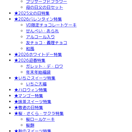
プリザーブドフラワー
母の日父の日セット
★2025父の日特集
★2026バレンタイン特集
VD限定チョコレートケーキ
せんべい・あられ
アルコール入り
友チョコ・義理チョコ
和風
★2026ホワイトデー特集
★2026迎春特集
ガレット・デ・ロワ
年末年始福袋
★いちごスイーツ特集
いちご大福
★ハロウィン特集
★マンゴー特集
★抹茶スイーツ特集
★敬老の日特集
★桜・さくら・サクラ特集
桜ロールケーキ
桜餅
★秋のスイーツ特集