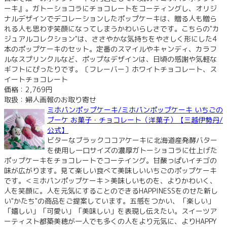
ーキ』。ガトーショコラにチョコレートをコーティングし、オリジ
ナルデザインでデコレーションしたポップケーキは、贈る人も贈ら
れる人も思わず笑顔になってしまうかわいらしさです。こちらの"カ
ジュアルコレクション"は、ささやかな気持ちをやさしく形にした4
本のポップケーキのセット。定番のスマイルやキャンディ、カラフ
ルなスプリンクルなど、ポップなデザインは、日頃の感謝や気軽な
ギフトにぴったりです。〔フレーバー〕ホワイトチョコレート、ス
イートチョコレート
価格：2,769円
取扱：婦人画報のお取り寄せ
ミホパンポップケーキ/ミホパンポップケーキ いちごの
ブーケ お菓子・チョコレート（洋菓子）【三越伊勢丹/
公式】
ビターなブラックココアケーキに北海道産発酵バター
を使用し一口サイズの濃厚ガトーショコラに仕上げた
ポップケーキをチョコレートでコーテイング。甘酸っぱいイチゴの
味が広がります。見て楽しい食べて美味しいいちごのポップケーキ
です。＜ミホパンポップケーキ＞美味しいものを、よりかわいく、
人を笑顔に。人を元気にすることのできるHAPPINESSをのせた新し
い"かたち"の商品をご提案しています。五感をつかい、「楽しい」
「嬉しい」「可愛い」「美味しい」を表現し伝えたい。スイーツア
ーティスト都築美穂が一人でも多くの人をより元気に、よりHAPPY