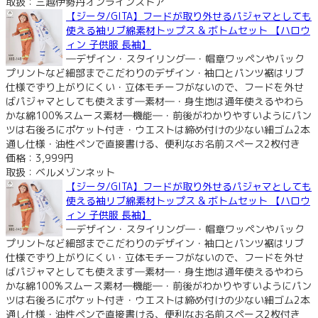
取扱：三越伊勢丹オンラインストア
【ジータ/GITA】フードが取り外せるパジャマとしても
使える袖リブ綿素材トップス & ボトムセット 【ハロウ
ィン 子供服 長袖】
―デザイン・スタイリング―・帽章ワッペンやバック
プリントなど細部までこだわりのデザイン・袖口とパンツ裾はリブ
仕様でずり上がりにくい・立体モチーフがないので、フードを外せ
ばパジャマとしても使えます―素材―・身生地は通年使えるやわら
かな綿100%スムース素材―機能―・前後がわかりやすいようにパン
ツは右後ろにポケット付き・ウエストは締め付けの少ない細ゴム2本
通し仕様・油性ペンで直接書ける、便利なお名前スペース2枚付き
価格：3,999円
取扱：ベルメゾンネット
【ジータ/GITA】フードが取り外せるパジャマとしても
使える袖リブ綿素材トップス & ボトムセット 【ハロウ
ィン 子供服 長袖】
―デザイン・スタイリング―・帽章ワッペンやバック
プリントなど細部までこだわりのデザイン・袖口とパンツ裾はリブ
仕様でずり上がりにくい・立体モチーフがないので、フードを外せ
ばパジャマとしても使えます―素材―・身生地は通年使えるやわら
かな綿100%スムース素材―機能―・前後がわかりやすいようにパン
ツは右後ろにポケット付き・ウエストは締め付けの少ない細ゴム2本
通し仕様・油性ペンで直接書ける、便利なお名前スペース2枚付き