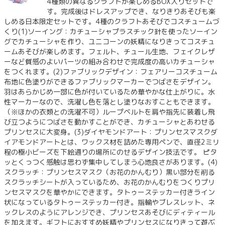
4種類の異なるクラフトが楽しめるBOX入りセットで
す。完成後はドレスアップでき、なりきりあそびも楽
しめる日本限定セットです。4種のクラフトあそびでコスチュームづ
くり(1)ソーイング：カチューシャプラスチック針を使ったソーイン
グでカチューシャを作り、ユニコーンの妖精になりきってコスチュ
ームあそびが楽しめます。フェルト、チュール生地、フェイクレザ
ーなど質感のよいパーツの組み合わせで完成度の高いカチューシャ
をつくれます。(2)ファブリックデザイン：フェアリーコスチューム
布地に色塗りができるファブリックマーカーでつばさをデザイン。
羽はあらかじめ一部に色が付いているため華やかな仕上がりに。水
性マーカーなので、洗濯し色を落とし塗りなおすこともできます。
（※ほかの衣類との洗濯不可）ループベルトを肩や指先に装着し飛
び立つようにつばさを動かすことができ、カチューシャとあわせる
プリンセスに大変身。(3)ダイヤモンドアート：プリンセスマスクダ
イアモンドアートとは、ワックス材を詰めた専用ペンで、直径2ミリ
程の極小ビーズを下絵通りの場所にのせるデザイン技法です。 ピタ
ッとくっつく感触は思わず集中してしまう心地良さがあります。(4)
スクラッチ：プリンセスマスク（お花のかんむり）黒い部分を削る
スクラッチシートが入っているため、お花のかんむりをつくりプリ
ンセスマスクを華やかにできます。タトゥーステッカー付きライン
状になっているタトゥーステッカー付き。指輪やブレスレット、ネ
ックレスのようにアレンジでき、プリンセスあそびにディティール
を加えます。ギフトにおすすめ妖精やプリンセスになりきって遊ぶ