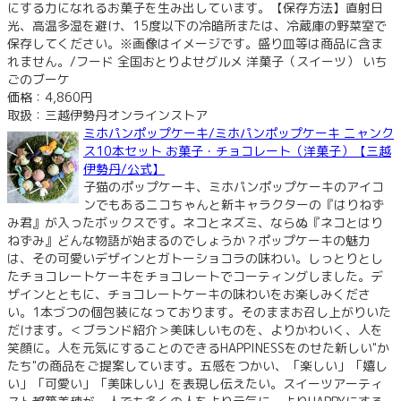
にする力になれるお菓子を生み出しています。【保存方法】直射日
光、高温多湿を避け、15度以下の冷暗所または、冷蔵庫の野菜室で
保存してください。※画像はイメージです。盛り皿等は商品に含ま
れません。/フード 全国おとりよせグルメ 洋菓子（スイーツ） いち
ごのブーケ
価格：4,860円
取扱：三越伊勢丹オンラインストア
ミホパンポップケーキ/ミホパンポップケーキ ニャンク
ス10本セット お菓子・チョコレート（洋菓子）【三越
伊勢丹/公式】
子猫のポップケーキ、ミホパンポップケーキのアイコ
ンでもあるニコちゃんと新キャラクターの『はりねず
み君』が入ったボックスです。ネコとネズミ、ならぬ『ネコとはり
ねずみ』どんな物語が始まるのでしょうか？ポップケーキの魅力
は、その可愛いデザインとガトーショコラの味わい。しっとりとし
たチョコレートケーキをチョコレートでコーティングしました。デ
ザインとともに、チョコレートケーキの味わいをお楽しみくださ
い。1本づつの個包装になっております。そのままお召し上がりいた
だけます。＜ブランド紹介＞美味しいものを、よりかわいく、人を
笑顔に。人を元気にすることのできるHAPPINESSをのせた新しい"か
たち"の商品をご提案しています。五感をつかい、「楽しい」「嬉し
い」「可愛い」「美味しい」を表現し伝えたい。スイーツアーティ