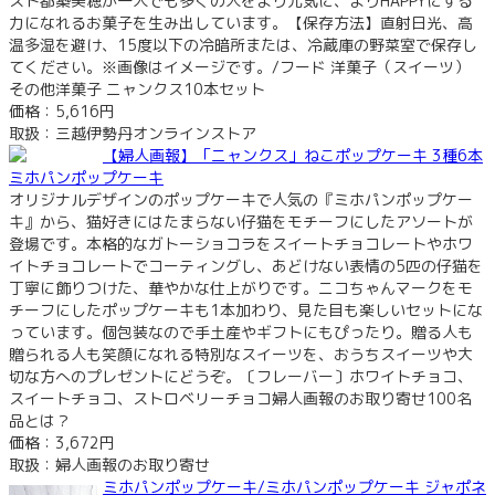
スト都築美穂が一人でも多くの人をより元気に、よりHAPPYにする
力になれるお菓子を生み出しています。【保存方法】直射日光、高
温多湿を避け、15度以下の冷暗所または、冷蔵庫の野菜室で保存し
てください。※画像はイメージです。/フード 洋菓子（スイーツ）
その他洋菓子 ニャンクス10本セット
価格：5,616円
取扱：三越伊勢丹オンラインストア
【婦人画報】「ニャンクス」ねこポップケーキ 3種6本
ミホパンポップケーキ
オリジナルデザインのポップケーキで人気の『ミホパンポップケー
キ』から、猫好きにはたまらない仔猫をモチーフにしたアソートが
登場です。本格的なガトーショコラをスイートチョコレートやホワ
イトチョコレートでコーティングし、あどけない表情の5匹の仔猫を
丁寧に飾りつけた、華やかな仕上がりです。ニコちゃんマークをモ
チーフにしたポップケーキも1本加わり、見た目も楽しいセットにな
っています。個包装なので手土産やギフトにもぴったり。贈る人も
贈られる人も笑顔になれる特別なスイーツを、おうちスイーツや大
切な方へのプレゼントにどうぞ。〔フレーバー〕ホワイトチョコ、
スイートチョコ、ストロベリーチョコ婦人画報のお取り寄せ100名
品とは？
価格：3,672円
取扱：婦人画報のお取り寄せ
ミホパンポップケーキ/ミホパンポップケーキ ジャポネ