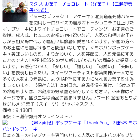
スク 大 お菓子・チョコレート（洋菓子）【三越伊勢
丹/公式】
ビターなブラックココアケーキに北海道産発酵バター
を使用し一口サイズの濃厚ガトーショコラに仕上げた
ポップケーキにホワイトチョコレートでコーティング。お正月のご
挨拶、成人式、七五三のお祝いや内祝いなど、人気の和柄はお子さ
まから祖父母世代まで幅広い年齢層に愛されています。外国の方へ
のお土産にも喜ばれること間違いなしです。＜ミホパンポップケー
キ＞美味しいものを、よりかわいく、人を笑顔に。人を元気にする
ことのできるHAPPINESSをのせた新しい"かたち"の商品をご提案して
います。五感をつかい、「楽しい」「嬉しい」「可愛い」「美味し
い」を表現し伝えたい。スイーツアーティスト都築美穂が一人でも
多くの人をより元気に、よりHAPPYにする力になれるお菓子を生み
出しています。【保存方法】直射日光、高温多湿を避け、15度以下
の冷暗所または、冷蔵庫の野菜室で保存してください。※画像はイ
メージです。盛り皿等は商品に含まれません。/フード 全国おとりよ
せグルメ 洋菓子（スイーツ） ジャポネスク 大
価格：9,180円
取扱：三越伊勢丹オンラインストア
【婦人画報】ポップケーキ「Thank You」 2種5本 ミホ
パンポップケーキ
日本で唯一のポップケーキ専門店として人気の『ミホパンポップケ