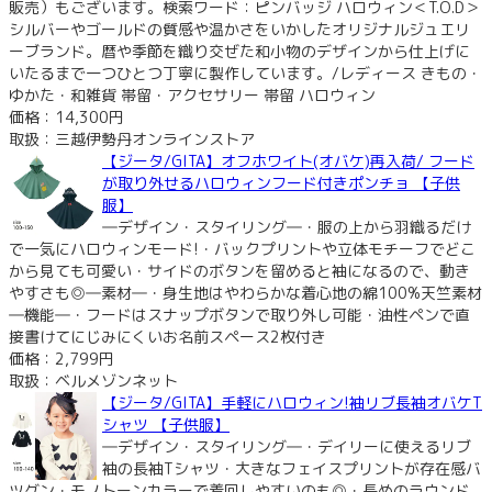
販売）もございます。検索ワード：ピンバッジ ハロウィン＜T.O.D＞
シルバーやゴールドの質感や温かさをいかしたオリジナルジュエリ
ーブランド。暦や季節を織り交ぜた和小物のデザインから仕上げに
いたるまで一つひとつ丁寧に製作しています。/レディース きもの・
ゆかた・和雑貨 帯留・アクセサリー 帯留 ハロウィン
価格：14,300円
取扱：三越伊勢丹オンラインストア
【ジータ/GITA】オフホワイト(オバケ)再入荷/ フード
が取り外せるハロウィンフード付きポンチョ 【子供
服】
―デザイン・スタイリング―・服の上から羽織るだけ
で一気にハロウィンモード!・バックプリントや立体モチーフでどこ
から見ても可愛い・サイドのボタンを留めると袖になるので、動き
やすさも◎―素材―・身生地はやわらかな着心地の綿100%天竺素材
―機能―・フードはスナップボタンで取り外し可能・油性ペンで直
接書けてにじみにくいお名前スペース2枚付き
価格：2,799円
取扱：ベルメゾンネット
【ジータ/GITA】手軽にハロウィン!袖リブ長袖オバケT
シャツ 【子供服】
―デザイン・スタイリング―・デイリーに使えるリブ
袖の長袖Tシャツ・大きなフェイスプリントが存在感バ
ツグン・モノトーンカラーで着回しやすいのも◎・長めのラウンド