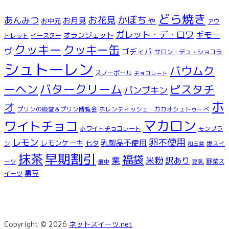
どら焼き
お花見
かぼちゃ
あんみつ
お月見
お中元
アウ
ガレット・デ・ロワ
ギモー
オランジェット
トレット
イースター
クッキー
クッキー缶
ヴ
ゴディバ
サロン・デュ・ショコラ
シュトーレン
バウムク
スノーボール
チョコレート
ーヘン
バタークリーム
ピスタチ
パンプキン
ホ
オ
プリンの殿堂＆プリン博覧会
ホレンディッシェ・カカオシュトゥーベ
マカロン
ワイトチョコ
ホワイトチョコレート
モンブラ
レモン
卵不使用
乳製品不使用
レモンケーキ
七夕
ン
塩スイ
和三盆
早期割引
抹茶
福袋
米粉
栗
訳あり
ーツ
豆乳
野菜ス
最中
黒豆
イーツ
Copyright © 2026
ネットスイーツ.net