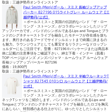
取扱：三越伊勢丹オンラインストア
Paul Smith (Men)/ポール・スミス 長袖ジップアップ
パーカー 827196 015ライトグレー ルームウェア【三
越伊勢丹/公式】
＜ポールスミス＞と英国の伝説的なバンド「ザ・ロー
リング・ストーンズ」がコラボレーションしたジップ
アップパーカです。バンドのシンボルであるLips and Tongueとブラ
ンドのシグネチャーストライプを融合したモチーフが存在感を放ち
ます。奥行きのあるフードでサイドシルエットまで綺麗に決まるの
も魅力。ラウンジウェアとしても重宝するリラクシーなドロップシ
ョルダーにもご注目です。型番：827196※パッケージまたは商品本
体に記載の注意事項をご確認下さい。紳士下着・インナー（肌着）
TOP ページは/メンズ メンズパジャマ・ルームウェア ルームウェア
長袖ジップアップパーカー 827196
価格：19,800円
取扱：三越伊勢丹オンラインストア
Paul Smith (Men)/ポール・スミス 半袖クルーネックT
シャツ 827343 010シロ ルームウェア【三越伊勢丹/
公式】
＜ポールスミス＞と英国の伝説的なバンド「ザ・ロー
リング・ストーンズ」がコラボレーションしたクルー
ネックTシャツをご紹介します。バンドのシンボルであるLips and
Tongueとブランドのシグネチャーストライプを融合したロゴを胸元
にあしらい、特別感のある仕上がりに。ゆったりとしたシルエット