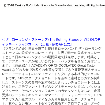
＜ザ・ローリング・ストーンズ/The Rolling Stones＞ VS284ステ
ィッキー・フィンガーズ 【三越・伊勢丹/公式】
【ブランド紹介】世界を魅了し続けるロックバンド ザ・ローリング
ストーンズの公式チョコレートです。世界で唯一の公式チョコレー
トとして日本のバレンタインの期間限定で販売致します。特典とし
て、アフターユーズが嬉しい公式トートバッグをもれなくお付けし
ます。【商品紹介】ACADEMY OF CHOCOLATEやGreat Taste
Award などの大会で数多くの金賞を受賞してきた新鋭英国人チョコ
レートアーティストのステファン・トリグによる本格的なチョコレ
ートです。50%のダークチョコレートを基本に素材とカカオが調和
した、ストーンズの名前を冠するにふさわしいチョコレートに仕上
げました。ステファン・トリグのシグネチャーといえば、パッショ
ンフルーツ。そのパッションフルーツのガナッシュをはじめ、金賞
受賞のシーソルトキャラメルやマール・ド・シャンパーニュ、100%
マダガスカル産のフルーティなカカオを使用したダークチョコレー
ト、爽やかなレモン、べネゼイラの銘酒ディプロマティコ・ダーク