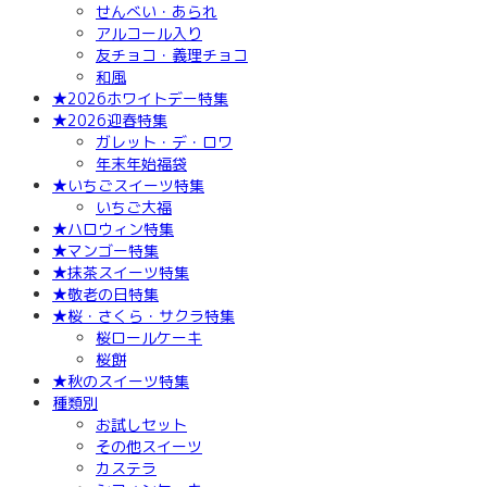
せんべい・あられ
アルコール入り
友チョコ・義理チョコ
和風
★2026ホワイトデー特集
★2026迎春特集
ガレット・デ・ロワ
年末年始福袋
★いちごスイーツ特集
いちご大福
★ハロウィン特集
★マンゴー特集
★抹茶スイーツ特集
★敬老の日特集
★桜・さくら・サクラ特集
桜ロールケーキ
桜餅
★秋のスイーツ特集
種類別
お試しセット
その他スイーツ
カステラ