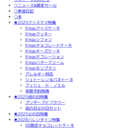
◇ニュース&限定セール
◇実食日記
◇本
★2025クリスマス特集
X'masアイスケーキ
X'masクッキー
X'masシフォン
X'masチョコレートケーキ
X'masチーズケーキ
X'masデコレーション
X'masバタークリーム
X'masモンブラン
アレルギー対応
シュトーレン＆パネトーネ
ブッシュ・ド・ノエル
早期予約特典
★2025母の日特集
プリザーブドフラワー
母の日父の日セット
★2025父の日特集
★2026バレンタイン特集
VD限定チョコレートケーキ