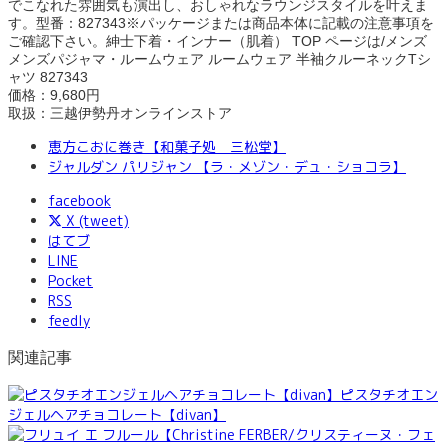
でこなれた雰囲気も演出し、おしゃれなラウンジスタイルを叶えま
す。型番：827343※パッケージまたは商品本体に記載の注意事項を
ご確認下さい。紳士下着・インナー（肌着） TOP ページは/メンズ
メンズパジャマ・ルームウェア ルームウェア 半袖クルーネックTシ
ャツ 827343
価格：9,680円
取扱：三越伊勢丹オンラインストア
恵方こおに巻き【和菓子処 三松堂】
ジャルダン パリジャン 【ラ・メゾン・デュ・ショコラ】
facebook
X (tweet)
はてブ
LINE
Pocket
RSS
feedly
関連記事
ピスタチオエン
ジェルヘアチョコレート【divan】