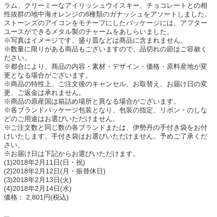
ラム、クリーミーなアイリッシュウイスキー、チョコレートとの相
性抜群の地中海オレンジの8種類のガナッシュをアソートしました。
ストーンズのアイコンをモチーフにしたパッケージには、アフター
ユースができるメタル製のチャームをあしらいました。
※写真はイメージです。盛り皿などは商品に含まれません。
※数量に限りがある商品もございますので、品切れの節はご容赦く
ださい。
※都合により、商品の内容・素材・デザイン・価格・原料産地が変
更となる場合がございます。
※商品の特性上、ご注文後のキャンセル、お取替え、お届け日の変
更、ご返金は承れません。
※商品の原産国は箱詰め場所と異なる場合がございます。
※各ブランドパッケージ包装となり、包装の指定、リボン・のしな
どのご用途はお選びいただけません。
※ご注文数と同じ数の各ブランドまたは、伊勢丹の手付き袋をお付
けいたします。手付き袋はお選びいただけません。予めご了承くだ
さい。
※お届け日は下記からお選びいただけます。
(1)2018年2月11日(日・祝)
(2)2018年2月12日(月・振替休日)
(3)2018年2月13日(火)
(4)2018年2月14日(水)
価格： 2,801円(税込)