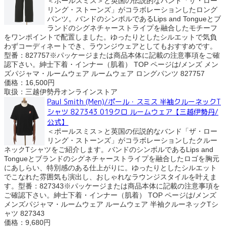
＜ポールスミス＞と英国の伝説的なバンド「ザ・ロー
リング・ストーンズ」がコラボレーションしたロング
パンツ。バンドのシンボルであるLips and Tongueとブ
ランドのシグネチャーストライプを融合したモチーフ
をワンポイントで配置しました。ゆったりとしたシルエットで気負
わずコーディネートでき、ラウンジウェアとしてもおすすめです。
型番：827757※パッケージまたは商品本体に記載の注意事項をご確
認下さい。紳士下着・インナー（肌着） TOP ページは/メンズ メン
ズパジャマ・ルームウェア ルームウェア ロングパンツ 827757
価格：16,500円
取扱：三越伊勢丹オンラインストア
Paul Smith (Men)/ポール・スミス 半袖クルーネックT
シャツ 827343 019クロ ルームウェア【三越伊勢丹/
公式】
＜ポールスミス＞と英国の伝説的なバンド「ザ・ロー
リング・ストーンズ」がコラボレーションしたクルー
ネックTシャツをご紹介します。バンドのシンボルであるLips and
Tongueとブランドのシグネチャーストライプを融合したロゴを胸元
にあしらい、特別感のある仕上がりに。ゆったりとしたシルエット
でこなれた雰囲気も演出し、おしゃれなラウンジスタイルを叶えま
す。型番：827343※パッケージまたは商品本体に記載の注意事項を
ご確認下さい。紳士下着・インナー（肌着） TOP ページは/メンズ
メンズパジャマ・ルームウェア ルームウェア 半袖クルーネックTシ
ャツ 827343
価格：9,680円