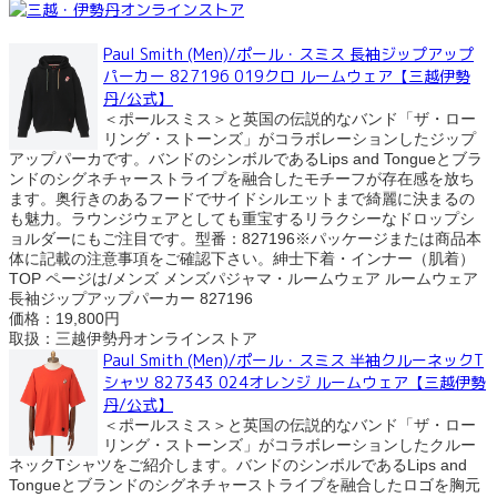
Paul Smith (Men)/ポール・スミス 長袖ジップアップ
パーカー 827196 019クロ ルームウェア【三越伊勢
丹/公式】
＜ポールスミス＞と英国の伝説的なバンド「ザ・ロー
リング・ストーンズ」がコラボレーションしたジップ
アップパーカです。バンドのシンボルであるLips and Tongueとブラ
ンドのシグネチャーストライプを融合したモチーフが存在感を放ち
ます。奥行きのあるフードでサイドシルエットまで綺麗に決まるの
も魅力。ラウンジウェアとしても重宝するリラクシーなドロップシ
ョルダーにもご注目です。型番：827196※パッケージまたは商品本
体に記載の注意事項をご確認下さい。紳士下着・インナー（肌着）
TOP ページは/メンズ メンズパジャマ・ルームウェア ルームウェア
長袖ジップアップパーカー 827196
価格：19,800円
取扱：三越伊勢丹オンラインストア
Paul Smith (Men)/ポール・スミス 半袖クルーネックT
シャツ 827343 024オレンジ ルームウェア【三越伊勢
丹/公式】
＜ポールスミス＞と英国の伝説的なバンド「ザ・ロー
リング・ストーンズ」がコラボレーションしたクルー
ネックTシャツをご紹介します。バンドのシンボルであるLips and
Tongueとブランドのシグネチャーストライプを融合したロゴを胸元