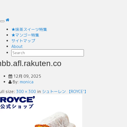
T
o
★抹茶スイーツ特集
g
★マンゴー特集
g
サイトマップ
l
About
e
n
a
hbb.afl.rakuten.co
v
i
12月 09, 2025
g
By:
monica
a
t
ull size:
300 × 300
in
シュトーレン 【ROYCE’】
i
o
n