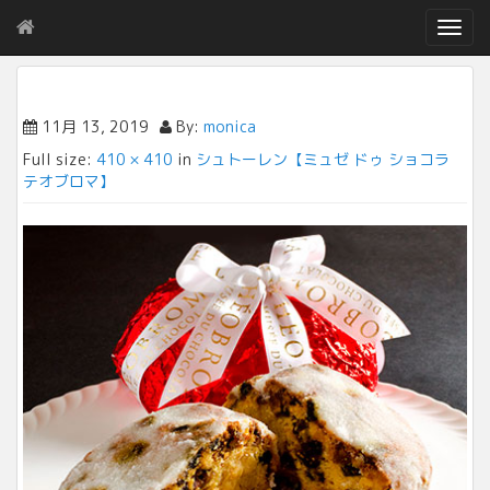
T
o
g
g
l
11月 13, 2019
By:
monica
e
Full size:
410 × 410
in
シュトーレン【ミュゼ ドゥ ショコラ
n
テオブロマ】
a
v
i
g
a
t
i
o
n