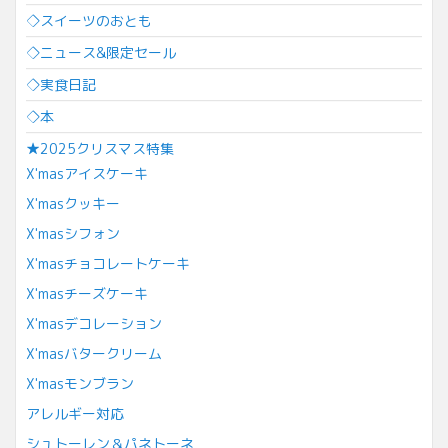
◇スイーツのおとも
◇ニュース&限定セール
◇実食日記
◇本
★2025クリスマス特集
X'masアイスケーキ
X'masクッキー
X'masシフォン
X'masチョコレートケーキ
X'masチーズケーキ
X'masデコレーション
X'masバタークリーム
X'masモンブラン
アレルギー対応
シュトーレン＆パネトーネ