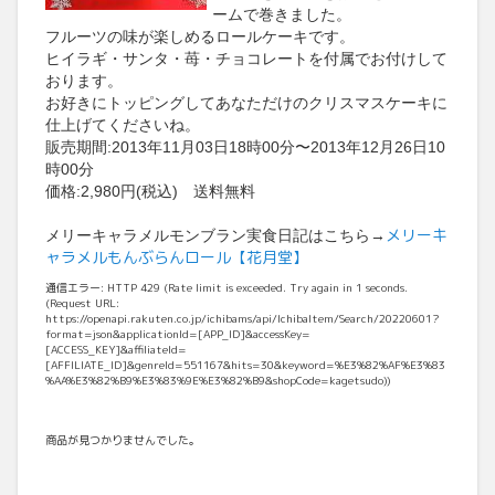
ームで巻きました。
フルーツの味が楽しめるロールケーキです。
ヒイラギ・サンタ・苺・チョコレートを付属でお付けして
おります。
お好きにトッピングしてあなただけのクリスマスケーキに
仕上げてくださいね。
販売期間:2013年11月03日18時00分〜2013年12月26日10
時00分
価格:2,980円(税込) 送料無料
メリーキ
メリーキャラメルモンブラン実食日記はこちら→
ャラメルもんぶらんロール【花月堂】
通信エラー: HTTP 429 (Rate limit is exceeded. Try again in 1 seconds.
(Request URL:
https://openapi.rakuten.co.jp/ichibams/api/IchibaItem/Search/20220601?
format=json&applicationId=[APP_ID]&accessKey=
[ACCESS_KEY]&affiliateId=
[AFFILIATE_ID]&genreId=551167&hits=30&keyword=%E3%82%AF%E3%83
%AA%E3%82%B9%E3%83%9E%E3%82%B9&shopCode=kagetsudo))
商品が見つかりませんでした。