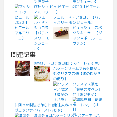
モンシェール】
ブッシュ ドゥ ピエール2020【ピエール
マルコリーニ】
ノエル・ド・ショコラ 【パテ
ィスリー モンシェール】
ビュッシュ スペ
クタキュラー【ジ
ャン＝ポール・エ
ヴァン】
関連記事
Xmasレトロチョコ他【スイートますや】
バタークリームで昔を懐かし
むクリスマス他【駒の街から
の便り】
クリスマス限定
「黄金のオペラ」
他【おいもや】
送料無料！伝統
に則った製法で作られる「幻のシュトーレン」【オー
ガニックサイバーストア】
濃厚チョコバタークリスマスケーキ【パ