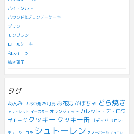
パイ・タルト
パウンド&ブランデーケーキ
プリン
モンブラン
ロールケーキ
和スイーツ
焼き菓子
タグ
どら焼き
お花見
かぼちゃ
あんみつ
お月見
お中元
ガレット・デ・ロワ
オランジェット
アウトレット
イースター
クッキー
クッキー缶
ギモーヴ
ゴディバ
サロン・
シュトーレン
デュ・ショコラ
スノーボール
チョコレ