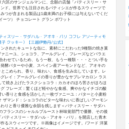
パリ六区のサンジェルマンに、念願の店舗「パティスリー・サ
ランド。世界でも注目されるパティシエが作るスウィーツで
みつが含まれる製品は1歳未満のお子様には与えないでくだ
イーツ） チョコレート グラン ボワット
I paris/パティスリー・サダハル・アオキ・パリ コフレ アソーティモ
洋菓子 クッキー）【三越伊勢丹/公式】
インされたキュートな缶に、素材にこだわった9種類の焼き菓
ヴァニーユ、ショコラ、アールグレイ、フレーズなどバラエ
め合わせているため、もう一枚、もう一種類・・・とつい手を
産発酵バターや小麦、スペイン産アーモンドなど、アオキの
りとこめられ、香り、味わい、食感を生み出しています。レ
グレイ：アールグレイの香りが豊かなサブレマカロン ラス
して焼き上げたラスクショコラ：カカオのほろ苦さがほろほ
グ フレーズ：驚くほど軽やかな食感、爽やかなイチゴの酸
甘い香りと食感を活かした一枚ヴァニーユ：バターと小麦粉
オ ザマンド：ショコラのビターな味わいに香ばしいアーモン
ふわりと香り優雅な余韻を残します＜パティスリー・サダハ
5年のフランスのシャルルプルースト杯味覚部門で優勝、その後
舗「パティスリー・サダハル・アオキ・パリ」を開店した青木
作るスウィーツです。※画像はイメージです。/フード 洋菓
ドゥ ビスキュイ モワイヤン