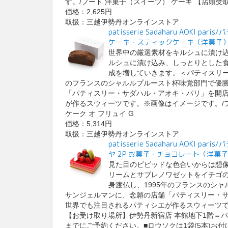
す。/フード 洋菓子（スイーツ） ケーキ 【店頭受
価格：2,625円
取扱：三越伊勢丹オンラインストア
patisserie Sadaharu AOKI
ケーキ・スティックケーキ（洋菓子）
世界中の厳選素材をキルシュに漬け
ルシュに漬け込み、しっとりとした
成を増していきます。＜パティスリー・
のフランスのシャルルプルースト杯味覚部門で優勝
「パティスリー・サダハル・アオキ・パリ」を開
が作るスウィーツです。※画像はイメージです。/
ケーク オ フリュイ G
価格：5,314円
取扱：三越伊勢丹オンラインストア
patisserie Sadaharu AOK
ヤ 2P お菓子・チョコレート（洋菓
見た目のビビッドな色合いからは想
リームとサブレノワゼットをイチゴの
身渡仏し、1995年のフランスのシャ
サンジェルマンに、念願の店舗「パティスリー・
世界でも注目されるパティシエが作るスウィーツ
【お受け取り場所】伊勢丹新宿店 本館地下1階＝
までにご予約ください。■ロウソクは1袋(5本)お