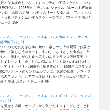
変更となる場合もございますので予めご了承ください。＜パ
単身渡仏し、1995年のフランスのシャルルプルースト杯味覚
ルマンに、念願の店舗「パティスリー・サダハル・アオキ・パ
されるパティシエが作るスウィーツです。/フード 全国おと
ュール 15P
I paris/パティスリー・サダハル・アオキ・パリ 冷凍 カヌレ ナチュー
三越伊勢丹/公式】
で！いつでもお好きな時に焼いて楽しめる冷凍配送でお届け
で焼いて楽しむ冷凍セット。中のしっとりとした食感と、外
味しい、素朴ながらも食べ応えのあるフランス伝統菓子で
たしております。※こちらの商品はギフト袋・のしはお付け
アオキ・パリ＞1989年に単身渡仏し、1995年のフランス
001年パリ六区のサンジェルマンに、念願の店舗「パティス
定治のブランド。世界でも注目されるパティシエが作るスウ
子 冷凍 カヌレ ナチュール 6P
I paris/パティスリー・サダハル・アオキ・パリ ギフト マクミラン パ
/公式】
ーを混ぜる温度、オーブンから取りだすタイミグなど、どれ