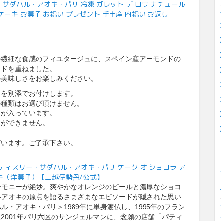
サダハル・アオキ・パリ 冷凍 ガレット デ ロワ ナチュール
ーキ お菓子 お祝い プレゼント 手土産 内祝い お返し
の繊細な食感のフィユタージュに、スペイン産アーモンドの
ンドを重ねました。
の美味しさをお楽しみください。
）を別添でお付けします。
の種類はお選び頂けません。
ドが入っています。
とができません。
ざいます。ご了承下さい。
I paris/パティスリー・サダハル・アオキ・パリ ケーク オ ショコラ ア
キ（洋菓子）【三越伊勢丹/公式】
ーモニーが絶妙。爽やかなオレンジのピールと濃厚なショコ
ルアオキの原点を語るさまざまなエピソードが隠された思い
・アオキ・パリ＞1989年に単身渡仏し、1995年のフラン
2001年パリ六区のサンジェルマンに、念願の店舗「パティ