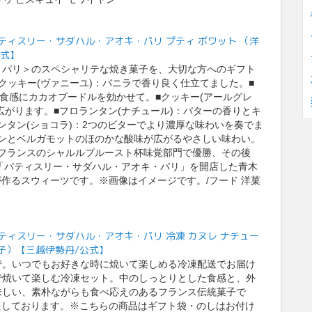
I paris/パティスリー・サダハル・アオキ・パリ プティ ボワット （洋
公式】
・パリ＞のスペシャリテな焼き菓子を、大切な方へのギフト
クッキー(ヴァニーユ)：バニラで香り良く仕立てました。■
た食感にカカオプードルを効かせて。■クッキー(アールグレ
広がります。■フロランタン(ナチュール)：バターの香りとキ
ンタン(ショコラ)：2つのビターでより濃厚な味わいを奏でま
ンとベルガモットのほのかな酸味が広がるやさしい味わい。
年のフランスのシャルルプルースト杯味覚部門で優勝、その後
舗「パティスリー・サダハル・アオキ・パリ」を開店した青木
作るスウィーツです。※画像はイメージです。/フード 洋菓
I paris/パティスリー・サダハル・アオキ・パリ 冷凍 カヌレ ナチュー
菓子）【三越伊勢丹/公式】
で。いつでもお好きな時に焼いて楽しめる冷凍配送でお届け
で焼いて楽しむ冷凍セット。中のしっとりとした食感と、外
味しい、素朴ながらも食べ応えのあるフランス伝統菓子で
たしております。※こちらの商品はギフト袋・のしはお付け