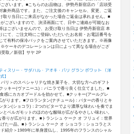
ございます。■こちらのお品物は、伊勢丹新宿店の「店頭受
対象外商品です。また、ご注文後のキャンセル、変更、ご返
け取り当日にご来店がなかった場合ご返金は承れません。■
合がございますので、決済画面にて、日中ご連絡が可能なお
等はございませんので、お受け取り当日は 伊勢丹新宿店 本
リにて、ご注文時にご登録いただいたお名前・お電話番号を
じて有料の保冷バックをご案内させていただきます。※画像
。※ケーキのデコレーションは日によって異なる場合がござ
頭受取／新宿】サヤ 2P
I paris/パティスリー・サダハル・アオキ・パリ グラン ボワット （洋
公式】
・パリ＞のスペシャリテな焼き菓子を、大切な方へのギフト
クッキー(ヴァニーユ)：バニラで香り良く仕立てました。■
た食感にカカオプードルを効かせて。■クッキー(アールグレ
広がります。■フロランタン(ナチュール)：バターの香りとキ
ンタン(ショコラ)：2つのビターでより濃厚な味わいを奏でま
ンとベルガモットのほのかな酸味が広がるやさしい味わい。
な香りが広がります。■トランシュ ケーク オ フリュイ：世界
た一品。■トランシュ ケーク オ ショコラ：ショコラとス
紹介＞1989年に単身渡仏し、1995年のフランスのシャル