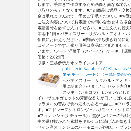
します。手書きで作成するため画像と異なる場合が
け取りのみ」となります。■この商品は返品・交換
金は承れませんので、予めご了承ください。■お受
ご注文内容についてお電話でお問い合わせする場
電話番号を必ずご入力ください。■ご注文のお控え
館地下1階＝パティスリー・サダハル・アオキ・パ
係員にお伝えください。■季節や持ち歩き時間に応
はイメージです。盛り皿等は商品に含まれません
います。/フード 洋菓子（スイーツ） ケーキ 【店
価格：2,829円
取扱：三越伊勢丹オンラインストア
patisserie Sadaharu AOK
菓子 チョコレート）【三越伊勢丹/
＜パティスリー・サダハル・アオキ
用に詰め合わせました。セット内容■
クッキー(ショコラ)：ほろほろとし
イ)：ヴェルガモットの芳醇な香りが口いっぱいに
ャラメルの苦みで食べ応えのある一品に。■フロラ
す。■マドレーヌシトロンヴェルガモット：シトロ
■フィナンシェ(ナチュール)：焦がしバターの芳醇
中の選び抜かれた素材をキルシュに漬け込み焼き上げ
ペイン産オランジュのハーモニーが絶妙。＜ブランド