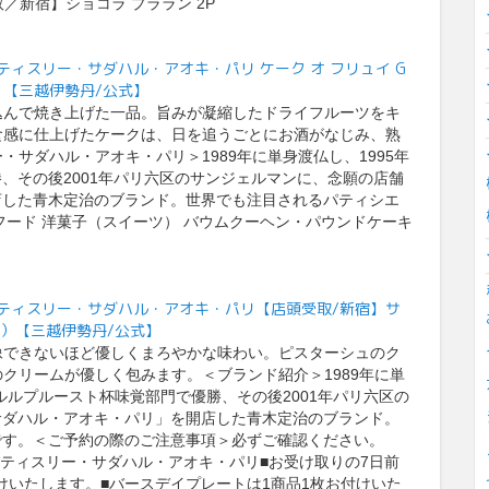
取／新宿】ショコラ プララン 2P
 paris/パティスリー・サダハル・アオキ・パリ ケーク オ フリュイ G
【三越伊勢丹/公式】
込んで焼き上げた一品。旨みが凝縮したドライフルーツをキ
食感に仕上げたケークは、日を追うごとにお酒がなじみ、熟
サダハル・アオキ・パリ＞1989年に単身渡仏し、1995年
、その後2001年パリ六区のサンジェルマンに、念願の店舗
店した青木定治のブランド。世界でも注目されるパティシエ
フード 洋菓子（スイーツ） バウムクーヘン・パウンドケーキ
I paris/パティスリー・サダハル・アオキ・パリ【店頭受取/新宿】サ
子）【三越伊勢丹/公式】
像できないほど優しくまろやかな味わい。ピスターシュのク
クリームが優しく包みます。＜ブランド紹介＞1989年に単
ルルプルースト杯味覚部門で優勝、その後2001年パリ六区の
サダハル・アオキ・パリ」を開店した青木定治のブランド。
です。＜ご予約の際のご注意事項＞必ずご確認ください。
パティスリー・サダハル・アオキ・パリ■お受け取りの7日前
付けいたします。■バースデイプレートは1商品1枚お付けいた