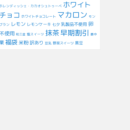
ホワイト
ホレンディッシェ・カカオシュトゥーベ
マカロン
チョコ
ホワイトチョコレート
モン
レモン
卵
乳製品不使用
レモンケーキ
七夕
ブラン
早期割引
抹茶
不使用
塩スイーツ
和三盆
最中
福袋
米粉
栗
訳あり
黒豆
豆乳
野菜スイーツ