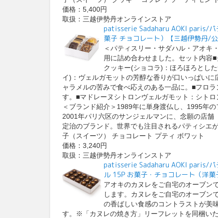
価格：5,400円
取扱：三越伊勢丹オンラインストア
patisserie Sadaharu AOK
菓子 チョコレート）【三越伊勢丹/
＜パティスリー・サダハル・アオキ
用に詰め合わせました。セット内容■
クッキー(ショコラ)：ほろほろとし
イ)：ヴェルガモットの芳醇な香りが口いっぱいに
ャラメルの苦みで食べ応えのある一品に。■フロラ
す。■マドレーヌシトロンヴェルガモット：シトロ
＜ブランド紹介＞1989年に単身渡仏し、1995
2001年パリ六区のサンジェルマンに、念願の店
定治のブランド。世界でも注目されるパティシエが
子（スイーツ） チョコレート プティ ボワット
価格：3,240円
取扱：三越伊勢丹オンラインストア
patisserie Sadaharu AOK
ル 15P お菓子・チョコレート（洋
アオキのカヌレをご自宅のオーブン
します。カヌレをご自宅のオーブン
の香ばしい食感のコントラストが美
す。※「カヌレの焼き方」リーフレットを同梱い