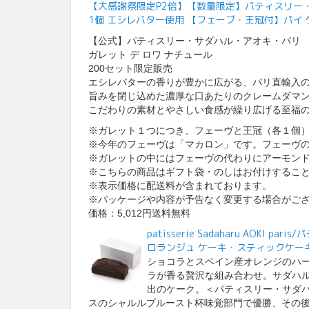
【大感謝祭限定P2倍】【数量限定】パティスリー・
1個 エシレバター使用 【フェーブ・王冠付】パイ ケ
【公式】パティスリー・サダハル・アオキ・パリ
ガレット デ ロワ ナチュール
200セット限定販売
エシレバターの香りが豊かに広がる、パリ直輸入
旨みを閉じ込めた濃厚な口あたりのクレームダマ
こだわりの素材とやさしい食感が繰り広げる至福
※ガレット１つにつき、フェーヴと王冠（各１個
※今年のフェーヴは「マカロン」です。フェーヴ
※ガレットの中にはフェーヴの代わりにアーモン
※こちらの商品はギフト袋・のしはお付けするこ
※表示価格に配送料が含まれております。
※パッケージや内容が予告なく変更する場合がご
価格：5,012円送料無料
patisserie Sadaharu AOK
ロランジュ ケーキ・スティックケー
ショコラとスペイン産オレンジのハ
ラが香る贅沢な組み合わせ。サダハ
出のケーク。＜パティスリー・サダハル
スのシャルルプルースト杯味覚部門で優勝、その後