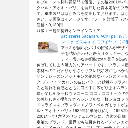
ルプルースト杯味覚部門で優勝、その後2001年
ダハル・アオキ・パリ」を開店した青木定治のブ
す。※本製品ははちみつを使用しております。はち
さい。※画像はイメージです。/フード 洋菓子（ス
価格：9,180円
取扱：三越伊勢丹オンラインストア
patisserie Sadaharu AOK
ン ドゥ ビスキュイ モワイヤン （
アオキが描いたパリの街並みがデザ
子を詰め合わせた缶入りクッキー。
ティー豊かな9種類の焼き菓子を詰
伸ばしてしまう魅力的なアソートです。フランス
素材へのこだわりが小さなサブレ1枚1枚にしっか
ザン：レーズンとシナモンの絶妙なバランスアール
ク プティ：マカロンの皮にバターと砂糖をプラス
ろと崩れる食感とともに口の中に広がりますムラン
味が楽しめる一粒ヴァニーユ ココ：ココナッツの
の美味しさが堪能できるシンプルな一枚ショコラ 
ドスライスをプラスヴィエノワ：ベルガモットが
ル・アオキ・パリ＞1989年に単身渡仏し、199
2001年パリ六区のサンジェルマンに、念願の店
定治のブランド。世界でも注目されるパティシエが
子（スイーツ） クッキー コフレ アソーティモン 