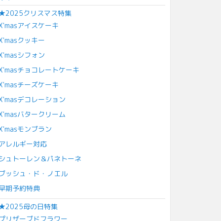
★2025クリスマス特集
X'masアイスケーキ
X'masクッキー
X'masシフォン
X'masチョコレートケーキ
X'masチーズケーキ
X'masデコレーション
X'masバタークリーム
X'masモンブラン
アレルギー対応
シュトーレン＆パネトーネ
ブッシュ・ド・ノエル
早期予約特典
★2025母の日特集
プリザーブドフラワー