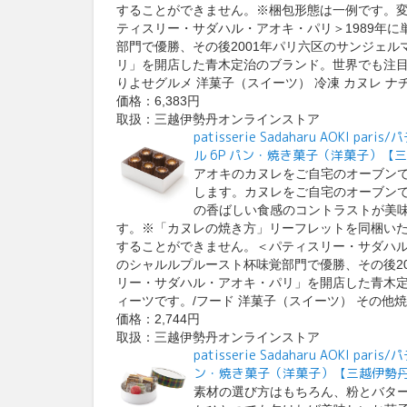
することができません。※梱包形態は一例です。
ティスリー・サダハル・アオキ・パリ＞1989年に
部門で優勝、その後2001年パリ六区のサンジェ
リ」を開店した青木定治のブランド。世界でも注目
りよせグルメ 洋菓子（スイーツ） 冷凍 カヌレ ナチ
価格：6,383円
取扱：三越伊勢丹オンラインストア
patisserie Sadaharu AOK
ル 6P パン・焼き菓子（洋菓子）【
アオキのカヌレをご自宅のオーブン
します。カヌレをご自宅のオーブン
の香ばしい食感のコントラストが美
す。※「カヌレの焼き方」リーフレットを同梱い
することができません。＜パティスリー・サダハル・
のシャルルプルースト杯味覚部門で優勝、その後2
リー・サダハル・アオキ・パリ」を開店した青木
ィーツです。/フード 洋菓子（スイーツ） その他焼菓
価格：2,744円
取扱：三越伊勢丹オンラインストア
patisserie Sadaharu AOK
ン・焼き菓子（洋菓子）【三越伊勢丹
素材の選び方はもちろん、粉とバタ