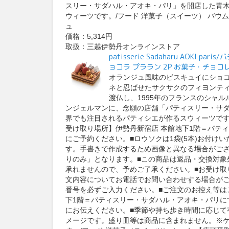
スリー・サダハル・アオキ・パリ」を開店した青
ウィーツです。/フード 洋菓子（スイーツ） バウム
ュ
価格：5,314円
取扱：三越伊勢丹オンラインストア
patisserie Sadaharu AOK
ョコラ プララン 2P お菓子・チョ
オランジュ風味のビスキュイにショ
ネと忍ばせたサクサクのフィヨンティ
渡仏し、1995年のフランスのシャル
ンジェルマンに、念願の店舗「パティスリー・サ
界でも注目されるパティシエが作るスウィーツで
受け取り場所】伊勢丹新宿店 本館地下1階＝パテ
にご予約ください。■ロウソクは1袋(5本)お付け
す。手書きで作成するため画像と異なる場合がござ
りのみ」となります。■この商品は返品・交換対象
承れませんので、予めご了承ください。■お受け取
文内容についてお電話でお問い合わせする場合が
番号を必ずご入力ください。■ご注文のお控え等は
下1階＝パティスリー・サダハル・アオキ・パリに
にお伝えください。■季節や持ち歩き時間に応じて
メージです。盛り皿等は商品に含まれません。※