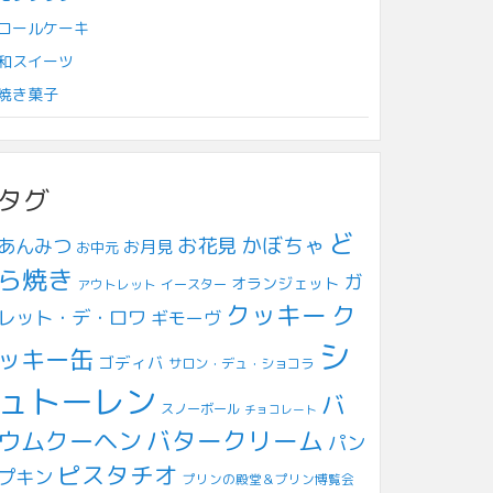
ロールケーキ
和スイーツ
焼き菓子
タグ
ど
お花見
かぼちゃ
あんみつ
お月見
お中元
ら焼き
ガ
オランジェット
アウトレット
イースター
クッキー
ク
レット・デ・ロワ
ギモーヴ
シ
ッキー缶
ゴディバ
サロン・デュ・ショコラ
ュトーレン
バ
スノーボール
チョコレート
ウムクーヘン
バタークリーム
パン
ピスタチオ
プキン
プリンの殿堂＆プリン博覧会