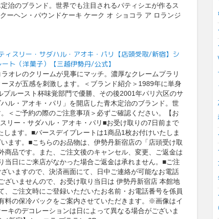
木定治のブランド。世界でも注目されるパティシエが作るス
クーヘン・パウンドケーキ ケーク オ ショコラ ア ロランジ
I paris/パティスリー・サダハル・アオキ・パリ【店頭受取/新宿】シ
コレート（洋菓子）【三越伊勢丹/公式】
コラオレのクリームが見事にマッチ。濃厚なクレームプラリ
ーヌが五感を刺激します。＜ブランド紹介＞1989年に単身
ルプルースト杯味覚部門で優勝、その後2001年パリ六区のサ
ダハル・アオキ・パリ」を開店した青木定治のブランド。世
す。＜ご予約の際のご注意事項＞必ずご確認ください。【お
ィスリー・サダハル・アオキ・パリ■お受け取りの7日前まで
いたします。■バースデイプレートは1商品1枚お付けいたしま
います。■こちらのお品物は、伊勢丹新宿店の「店頭受け取
外商品です。また、ご注文後のキャンセル、変更、ご返金は
り当日にご来店がなかった場合ご返金は承れません。■ご注
ございますので、決済画面にて、日中ご連絡が可能なお電話
ございませんので、お受け取り当日は 伊勢丹新宿店 本館地
て、ご注文時にご登録いただいたお名前・お電話番号を係員
有料の保冷バックをご案内させていただきます。※画像はイ
ケーキのデコレーションは日によって異なる場合がございま