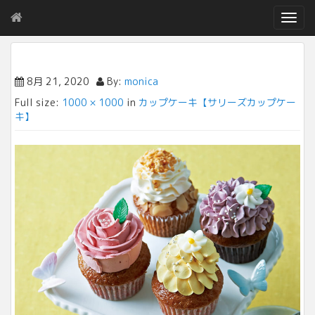
T
o
g
g
l
8月 21, 2020
By:
monica
e
Full size:
1000 × 1000
in
カップケーキ【サリーズカップケー
n
キ】
a
v
i
g
a
t
i
o
n