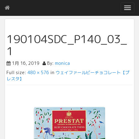
T
o
g
g
l
190104SDC_P140_03_
e
n
1
a
v
1月 16, 2019
By:
monica
i
g
Full size:
480 × 576
in
ウェイファールビーチョコレート【プ
a
レスタ】
t
i
o
n