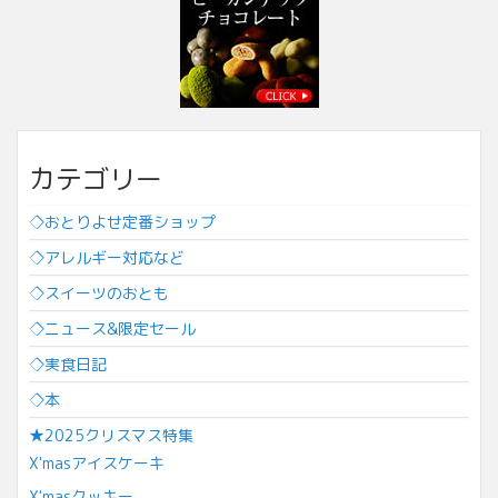
カテゴリー
◇おとりよせ定番ショップ
◇アレルギー対応など
◇スイーツのおとも
◇ニュース&限定セール
◇実食日記
◇本
★2025クリスマス特集
X'masアイスケーキ
X'masクッキー