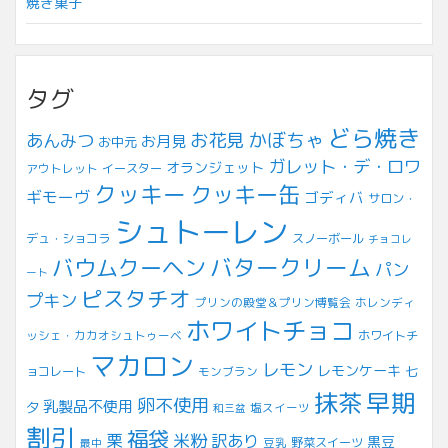
焼き菓子
タグ
どら焼き
お花見
かぼちゃ
あんみつ
お月見
お中元
ガレット・デ・ロワ
オランジェット
アウトレット
イースター
クッキー
クッキー缶
ギモーヴ
ゴディバ
サロン・
シュトーレン
デュ・ショコラ
スノーボール
チョコレ
バウムクーヘン
バタークリーム
パン
ート
ピスタチオ
プキン
プリンの殿堂＆プリン博覧会
ホレンディ
ホワイトチョコ
ッシェ・カカオシュトゥーベ
ホワイトチ
マカロン
レモン
レモンケーキ
七
ョコレート
モンブラン
早期
抹茶
卵不使用
乳製品不使用
夕
塩スイーツ
和三盆
割引
福袋
米粉
栗
訳あり
黒豆
豆乳
野菜スイーツ
最中