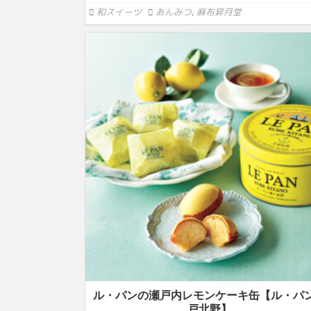
和スイーツ
あんみつ
,
麻布昇月堂
ル・パンの瀬戸内レモンケーキ缶【ル・パ
戸北野】