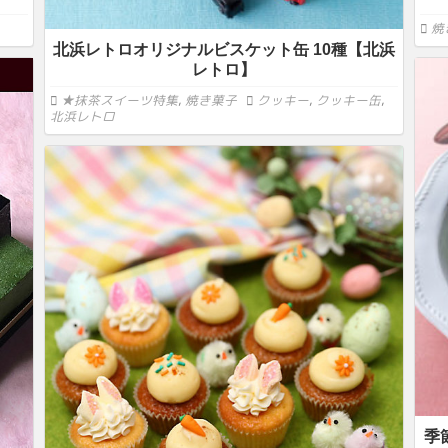
焼
北浜レトロオリジナルビスケット缶 10種【北浜
レトロ】
★抹茶スイーツ特集
,
焼き菓子
クッキー
,
クッキー缶
,
北浜レトロ
季