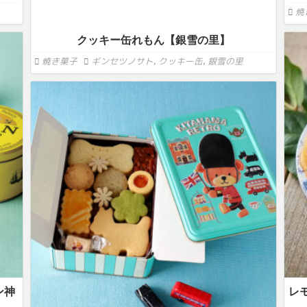
焼
クッキー缶れもん【銀雪の里】
焼き菓子
ギンセツノサト
,
クッキー缶
,
銀雪の里
ン神
レ