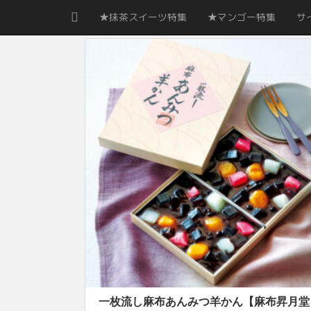
★抹茶スイーツ特集
★マンゴー特集
サ
一枚流し麻布あんみつ羊かん【麻布昇月堂