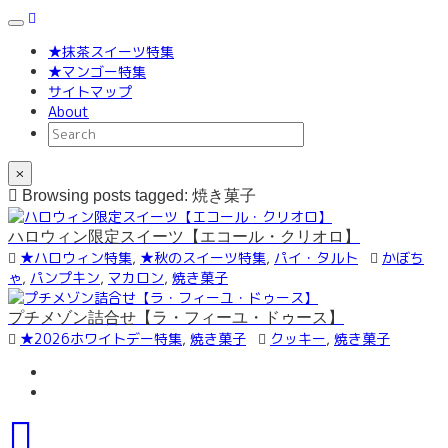
Toggle
navigation
★抹茶スイーツ特集
★マンゴー特集
サイトマップ
About
×
Browsing posts tagged: 焼き菓子
ハロウィン限定スイーツ【エコール・クリオロ】
★ハロウィン特集
,
★秋のスイーツ特集
,
パイ・タルト
かぼち
ゃ
,
パンプキン
,
マカロン
,
焼き菓子
プチメゾン詰合せ【ラ・フィーユ・ドゥース】
★2026ホワイトデー特集
,
焼き菓子
クッキー
,
焼き菓子