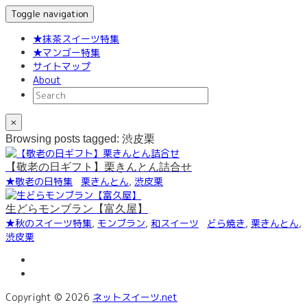
Toggle navigation
★抹茶スイーツ特集
★マンゴー特集
サイトマップ
About
×
Browsing posts tagged: 渋皮栗
【敬老の日ギフト】栗きんとん詰合せ
★敬老の日特集
栗きんとん
,
渋皮栗
生どらモンブラン【富久屋】
★秋のスイーツ特集
,
モンブラン
,
和スイーツ
どら焼き
,
栗きんとん
,
渋皮栗
Copyright © 2026
ネットスイーツ.net