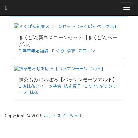
×
Togg
Browsing posts tagged: ゆず
navig
きくぱん新春スコーンセット【きくぱんベー
グル】
年末年始福袋
くり
,
ゆず
,
スコーン
抹茶もみじおぼろ【バッケンモーツアルト】
★抹茶スイーツ特集
,
焼き菓子
ゆず
,
ダックワ
ーズ
,
抹茶
Copyright © 2026
ネットスイーツ.net