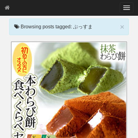
T
o
g
×
g
Browsing posts tagged: ぷっすま
l
e
n
a
v
i
g
a
t
i
o
n