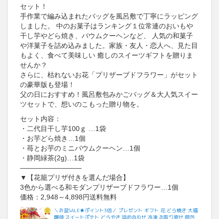
セット！
手作業で編み込まれたバッグを風呂敷で丁寧にラッピング
しました。 中のお菓子はランキング１位常連のおいもや
干し芋やどら焼き、バウムクーヘンなど、 人気の和菓子
や洋菓子を詰め込みました。家族・友人・恋人へ、見た目
もよく、食べて美味しい 癒しのスイーツギフトを贈りま
せんか？
さらに、枯れないお花「プリザーブドフラワー」がセット
の豪華版も登場！
父の日におすすめ！風呂敷包みかごバッグ＆大人気スイー
ツセットで、想いのこもった贈り物を。
セット内容：
・二代目干し芋100ｇ …1袋
・お芋どら焼き…1個
・苺とお芋のミニバウムクーヘン…1個
・静岡緑茶(2g)…1袋
—————————
▼【花籠プリザ付きを選んだ場合】
3色から選べる和モダンプリザーブドフラワー…1個
価格：2,948～4,898円送料無料
＼お盆SALE★ポイント3倍／ プレゼント ギフト 花 どら焼き 大福
饅頭 スイートポテト どらやき 詰め合わせ 冷凍 お取り寄せ 個包