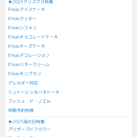
★2025クリスマス特集
X'masアイスケーキ
X'masクッキー
X'masシフォン
X'masチョコレートケーキ
X'masチーズケーキ
X'masデコレーション
X'masバタークリーム
X'masモンブラン
アレルギー対応
シュトーレン＆パネトーネ
ブッシュ・ド・ノエル
早期予約特典
★2025母の日特集
プリザーブドフラワー