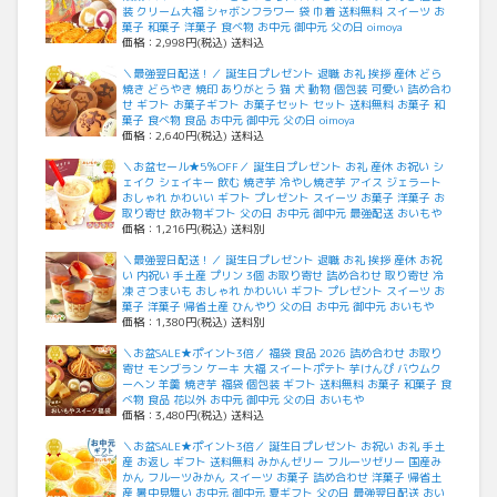
装 クリーム大福 シャボンフラワー 袋 巾着 送料無料 スイーツ お
菓子 和菓子 洋菓子 食べ物 お中元 御中元 父の日 oimoya
価格：2,998円(税込) 送料込
＼最強翌日配送！／ 誕生日プレゼント 退職 お礼 挨拶 産休 どら
焼き どらやき 焼印 ありがとう 猫 犬 動物 個包装 可愛い 詰め合わ
せ ギフト お菓子ギフト お菓子セット セット 送料無料 お菓子 和
菓子 食べ物 食品 お中元 御中元 父の日 oimoya
価格：2,640円(税込) 送料込
＼お盆セール★5％OFF／ 誕生日プレゼント お礼 産休 お祝い シ
ェイク シェイキー 飲む 焼き芋 冷やし焼き芋 アイス ジェラート
おしゃれ かわいい ギフト プレゼント スイーツ お菓子 洋菓子 お
取り寄せ 飲み物ギフト 父の日 お中元 御中元 最強配送 おいもや
価格：1,216円(税込) 送料別
＼最強翌日配送！／ 誕生日プレゼント 退職 お礼 挨拶 産休 お祝
い 内祝い 手土産 プリン 3個 お取り寄せ 詰め合わせ 取り寄せ 冷
凍 さつまいも おしゃれ かわいい ギフト プレゼント スイーツ お
菓子 洋菓子 帰省土産 ひんやり 父の日 お中元 御中元 おいもや
価格：1,380円(税込) 送料別
＼お盆SALE★ポイント3倍／ 福袋 食品 2026 詰め合わせ お取り
寄せ モンブラン ケーキ 大福 スイートポテト 芋けんぴ バウムク
ーヘン 羊羹 焼き芋 福袋 個包装 ギフト 送料無料 お菓子 和菓子 食
べ物 食品 花以外 お中元 御中元 父の日 おいもや
価格：3,480円(税込) 送料込
＼お盆SALE★ポイント3倍／ 誕生日プレゼント お祝い お礼 手土
産 お返し ギフト 送料無料 みかんゼリー フルーツゼリー 国産み
かん フルーツみかん スイーツ お菓子 詰め合わせ 洋菓子 帰省土
産 暑中見舞い お中元 御中元 夏ギフト 父の日 最強翌日配送 おい