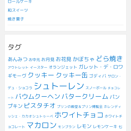
ロールケーキ
和スイーツ
焼き菓子
タグ
どら焼き
お花見
かぼちゃ
あんみつ
お月見
お中元
ガレット・デ・ロワ
オランジェット
アウトレット
イースター
クッキー
クッキー缶
ギモーヴ
ゴディバ
サロン・
シュトーレン
デュ・ショコラ
スノーボール
チョコレ
バウムクーヘン
バタークリーム
パン
ート
ピスタチオ
プキン
プリンの殿堂＆プリン博覧会
ホレンディ
ホワイトチョコ
ッシェ・カカオシュトゥーベ
ホワイトチ
マカロン
レモン
レモンケーキ
七
ョコレート
モンブラン