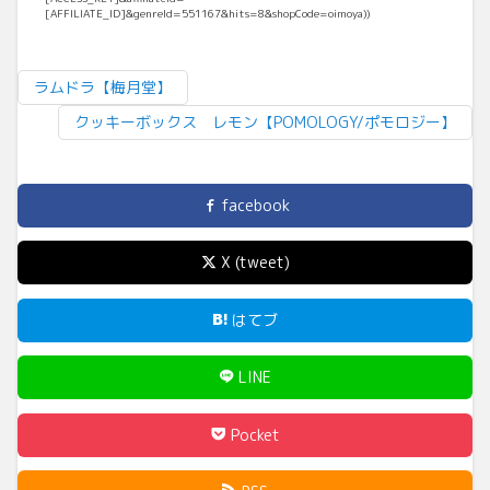
[AFFILIATE_ID]&genreId=551167&hits=8&shopCode=oimoya))
ラムドラ【梅月堂】
クッキーボックス レモン【POMOLOGY/ポモロジー】
facebook
X (tweet)
はてブ
LINE
Pocket