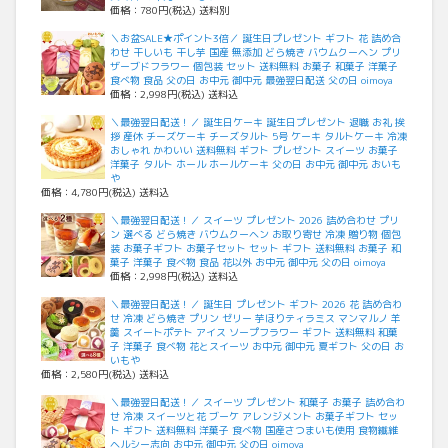
価格：780円(税込) 送料別
＼お盆SALE★ポイント3倍／ 誕生日プレゼント ギフト 花 詰め合
わせ 干しいも 干し芋 国産 無添加 どら焼き バウムクーヘン プリ
ザーブドフラワー 個包装 セット 送料無料 お菓子 和菓子 洋菓子
食べ物 食品 父の日 お中元 御中元 最強翌日配送 父の日 oimoya
価格：2,998円(税込) 送料込
＼最強翌日配送！／ 誕生日ケーキ 誕生日プレゼント 退職 お礼 挨
拶 産休 チーズケーキ チーズタルト 5号 ケーキ タルトケーキ 冷凍
おしゃれ かわいい 送料無料 ギフト プレゼント スイーツ お菓子
洋菓子 タルト ホール ホールケーキ 父の日 お中元 御中元 おいも
や
価格：4,780円(税込) 送料込
＼最強翌日配送！／ スイーツ プレゼント 2026 詰め合わせ プリ
ン 選べる どら焼き バウムクーヘン お取り寄せ 冷凍 贈り物 個包
装 お菓子ギフト お菓子セット セット ギフト 送料無料 お菓子 和
菓子 洋菓子 食べ物 食品 花以外 お中元 御中元 父の日 oimoya
価格：2,998円(税込) 送料込
＼最強翌日配送！／ 誕生日 プレゼント ギフト 2026 花 詰め合わ
せ 冷凍 どら焼き プリン ゼリー 芋ほりティラミス マンマルノ 羊
羹 スイートポテト アイス ソープフラワー ギフト 送料無料 和菓
子 洋菓子 食べ物 花とスイーツ お中元 御中元 夏ギフト 父の日 お
いもや
価格：2,580円(税込) 送料込
＼最強翌日配送！／ スイーツ プレゼント 和菓子 お菓子 詰め合わ
せ 冷凍 スイーツと花 ブーケ アレンジメント お菓子ギフト セッ
ト ギフト 送料無料 洋菓子 食べ物 国産さつまいも使用 食物繊維
ヘルシー志向 お中元 御中元 父の日 oimoya