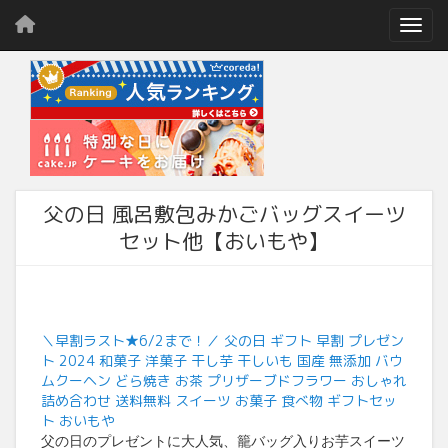
Toggl
父の日 風呂敷包みかごバッグスイーツ
セット他【おいもや】
＼早割ラスト★6/2まで！／ 父の日 ギフト 早割 プレゼン
ト 2024 和菓子 洋菓子 干し芋 干しいも 国産 無添加 バウ
ムクーヘン どら焼き お茶 プリザーブドフラワー おしゃれ
詰め合わせ 送料無料 スイーツ お菓子 食べ物 ギフトセッ
ト おいもや
父の日のプレゼントに大人気、籠バッグ入りお芋スイーツ