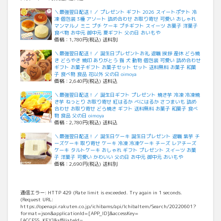
＼最強翌日配送！／ プレゼント ギフト 2026 スイートポテト 冷
凍 個包装 3種 アソート 詰め合わせ お取り寄せ 可愛い おしゃれ
マンマルノ ミニ プチ ケーキ プチギフト スイーツ お菓子 洋菓子
食べ物 お中元 御中元 夏ギフト 父の日 おいもや
価格：1,780円(税込) 送料別
＼最強翌日配送！／ 誕生日プレゼントお礼 退職 挨拶 産休 どら焼
き どらやき 焼印 ありがとう 猫 犬 動物 個包装 可愛い 詰め合わせ
ギフト お菓子ギフト お菓子セット セット 送料無料 お菓子 和菓
子 食べ物 食品 花以外 父の日 oimoya
価格：2,640円(税込) 送料込
＼最強翌日配送！／ 誕生日ギフト プレゼント 焼き芋 冷凍 冷凍焼
き芋 ねっとり お取り寄せ 紅はるか べにはるか さつまいも 詰め
合わせ お取り寄せ どら焼き ギフト 送料無料 お菓子 和菓子 食べ
物 食品 父の日 oimoya
価格：2,780円(税込) 送料込
＼最強翌日配送！／ 誕生日ケーキ 誕生日プレゼント 退職 紫芋 チ
ーズケーキ 取り寄せ ケーキ 冷凍 冷凍ケーキ チーズ レアチーズ
ケーキ タルトケーキ おしゃれ ギフト プレゼント スイーツ お菓
子 洋菓子 可愛い かわいい 父の日 お中元 御中元 おいもや
価格：2,690円(税込) 送料別
通信エラー: HTTP 429 (Rate limit is exceeded. Try again in 1 seconds.
(Request URL:
https://openapi.rakuten.co.jp/ichibams/api/IchibaItem/Search/20220601?
format=json&applicationId=[APP_ID]&accessKey=
[ACCESS_KEY]&affiliateId=