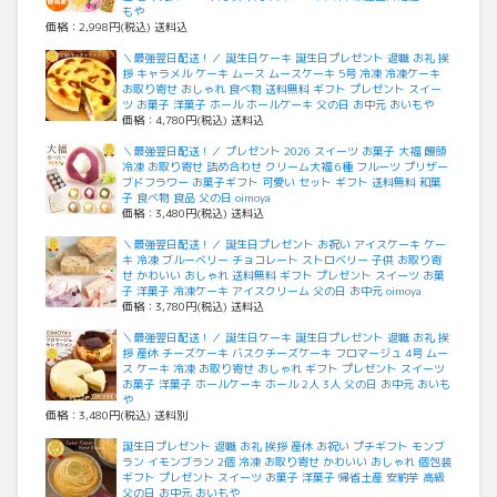
もや
価格：2,998円(税込) 送料込
＼最強翌日配送！／ 誕生日ケーキ 誕生日プレゼント 退職 お礼 挨
拶 キャラメル ケーキ ムース ムースケーキ 5号 冷凍 冷凍ケーキ
お取り寄せ おしゃれ 食べ物 送料無料 ギフト プレゼント スイー
ツ お菓子 洋菓子 ホール ホールケーキ 父の日 お中元 おいもや
価格：4,780円(税込) 送料込
＼最強翌日配送！／ プレゼント 2026 スイーツ お菓子 大福 饅頭
冷凍 お取り寄せ 詰め合わせ クリーム大福 6種 フルーツ プリザー
ブドフラワー お菓子ギフト 可愛い セット ギフト 送料無料 和菓
子 食べ物 食品 父の日 oimoya
価格：3,480円(税込) 送料込
＼最強翌日配送！／ 誕生日プレゼント お祝い アイスケーキ ケー
キ 冷凍 ブルーベリー チョコレート ストロベリー 子供 お取り寄
せ かわいい おしゃれ 送料無料 ギフト プレゼント スイーツ お菓
子 洋菓子 冷凍ケーキ アイスクリーム 父の日 お中元 oimoya
価格：3,780円(税込) 送料込
＼最強翌日配送！／ 誕生日ケーキ 誕生日プレゼント 退職 お礼 挨
拶 産休 チーズケーキ バスクチーズケーキ フロマージュ 4号 ムー
ス ケーキ 冷凍 お取り寄せ おしゃれ ギフト プレゼント スイーツ
お菓子 洋菓子 ホールケーキ ホール 2人 3人 父の日 お中元 おいも
や
価格：3,480円(税込) 送料別
誕生日プレゼント 退職 お礼 挨拶 産休 お祝い プチギフト モンブ
ラン イモンブラン 2個 冷凍 お取り寄せ かわいい おしゃれ 個包装
ギフト プレゼント スイーツ お菓子 洋菓子 帰省土産 安納芋 高級
父の日 お中元 おいもや