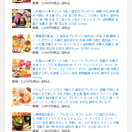
価格：3,998円(税込) 送料込
＼お盆SALE★ポイント3倍／ 誕生日プレゼント 退職 お礼 挨拶 産
休 内祝い 手土産 きんつば 金つば あんこ つぶあん 粒あん 詰め合
わせ 食べ物 お茶 さつまいも 人気ランキング ギフト 送料無料 お
菓子 和菓子 食べ物 花以外 父の日 oimoya
価格：2,998円(税込) 送料込
＼最強翌日配送！／ 誕生日プレゼント 枯れないお花 大福 饅頭 ス
イートポテト どら焼き 詰め合わせ 冷凍 お取り寄せ 個包装 クリ
ーム大福 お菓子ギフト セット ギフト 送料無料 お菓子 和菓子 食
べ物 食品 花以外 お中元 御中元 set 父の日 oimoya
価格：2,998円(税込) 送料込
＼お盆SALE★ポイント3倍／ スイーツ プレゼント 和菓子 お菓子
冷凍 スイーツと花 詰め合わせ ブーケ アレンジメント セット お
菓子ギフト プリザーブドフラワー ギフト 送料無料 食べ物 洋菓子
国産さつまいも使用 ヘルシー志向 食物繊維 お中元 御中元 父の日
oimoya
価格：3,998円(税込) 送料込
バウムクーヘン いちご 5個入り 誕生日プレゼント 退職 お祝い お
世話になりました お礼 内祝い 手土産 産休 お供え スイーツ お菓
子 洋菓子 焼き菓子 ギフト プレゼント さつまいも いちご 苺 バウ
ムクーヘン 人気ランキング 父の日 お中元 御中元 おいもや
価格：2,880円(税込) 送料込
＼最強翌日配送！／ プレゼント ギフト 2026 TVで紹介されまし
た 芋掘りティラミス チョコ チョコレート ティラミス コーヒー
ココア 抹茶 面白 おもしろ 可愛い おしゃれ 芋ほり スイーツ お菓
子 洋菓子 食べ物 お中元 御中元 夏ギフト 父の日 おいもや
価格：1,580円(税込) 送料別