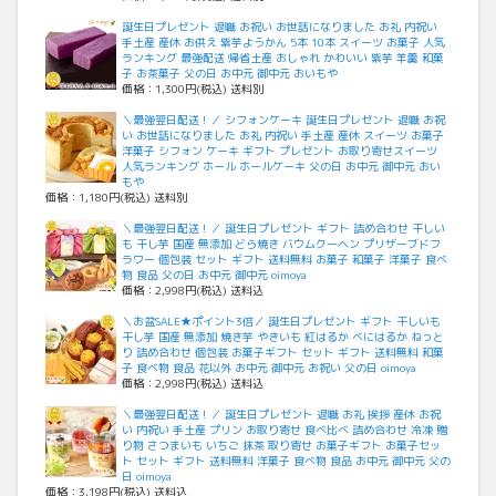
誕生日プレゼント 退職 お祝い お世話になりました お礼 内祝い
手土産 産休 お供え 紫芋ようかん 5本 10本 スイーツ お菓子 人気
ランキング 最強配送 帰省土産 おしゃれ かわいい 紫芋 羊羹 和菓
子 お茶菓子 父の日 お中元 御中元 おいもや
価格：1,300円(税込) 送料別
＼最強翌日配送！／ シフォンケーキ 誕生日プレゼント 退職 お祝
い お世話になりました お礼 内祝い 手土産 産休 スイーツ お菓子
洋菓子 シフォン ケーキ ギフト プレゼント お取り寄せスイーツ
人気ランキング ホール ホールケーキ 父の日 お中元 御中元 おい
もや
価格：1,180円(税込) 送料別
＼最強翌日配送！／ 誕生日プレゼント ギフト 詰め合わせ 干しい
も 干し芋 国産 無添加 どら焼き バウムクーヘン プリザーブドフ
ラワー 個包装 セット ギフト 送料無料 お菓子 和菓子 洋菓子 食べ
物 食品 父の日 お中元 御中元 oimoya
価格：2,998円(税込) 送料込
＼お盆SALE★ポイント3倍／ 誕生日プレゼント ギフト 干しいも
干し芋 国産 無添加 焼き芋 やきいも 紅はるか べにはるか ねっと
り 詰め合わせ 個包装 お菓子ギフト セット ギフト 送料無料 和菓
子 食べ物 食品 花以外 お中元 御中元 お祝い 父の日 oimoya
価格：2,998円(税込) 送料込
＼最強翌日配送！／ 誕生日プレゼント 退職 お礼 挨拶 産休 お祝
い 内祝い 手土産 プリン お取り寄せ 食べ比べ 詰め合わせ 冷凍 贈
り物 さつまいも いちご 抹茶 取り寄せ お菓子ギフト お菓子セッ
ト セット ギフト 送料無料 洋菓子 食べ物 食品 お中元 御中元 父の
日 oimoya
価格：3,198円(税込) 送料込