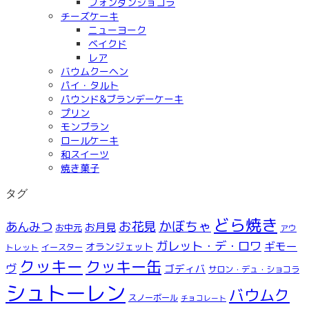
フォンダンショコラ
チーズケーキ
ニューヨーク
ベイクド
レア
バウムクーヘン
パイ・タルト
パウンド&ブランデーケーキ
プリン
モンブラン
ロールケーキ
和スイーツ
焼き菓子
タグ
どら焼き
お花見
かぼちゃ
あんみつ
お月見
お中元
アウ
ガレット・デ・ロワ
ギモー
オランジェット
トレット
イースター
クッキー
クッキー缶
ヴ
ゴディバ
サロン・デュ・ショコラ
シュトーレン
バウムク
スノーボール
チョコレート