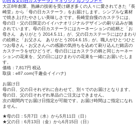
の日＆父の日カステーラ」＝オリジナルプリント＝
大正8年創業、熟練の技術を受け継ぎ多くの人々に愛されてきた『長
崎堂』から「母の日カステーラ」をお届けします。シンプルな素材
で焼き上げたやさしい美味しさです。長崎堂自慢のカステラには、
母の日・父の日限定のイイハナオリジナルデザインの刷り込みが施
されています。母の日カステーラにはカーネーションの絵柄と「お
母さん ありがとう 2014.5.11」が、父の日カステーラにはひまわり
の絵柄と「お父さん ありがとう2014.6.15」が。職人がひとつひと
つお母さん・お父さんへの感謝の気持ちを込めて刷り込んだ銘店の
カステーラをぜひどうぞ。母の日にはカステラの柄と同じカーネー
ションの花束を、父の日にはひまわりの花束を一緒にお届いたしま
す。
価格：7,817円 税込
取扱：e87.com(千趣会イイハナ)
お届け日
母の日、父の日それぞれに合わせて、別々でのお届けとなります。
母の日、父の日それぞれ単品のご注文はできません。
次の期間内でお届け日指定が可能です。お届け時間はご指定になれ
ません。
★母の日：5月7日（水）から5月11日（日）
★父の日：6月13日（金）から6月15日（日）