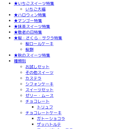
★いちごスイーツ特集
いちご大福
★ハロウィン特集
★マンゴー特集
★抹茶スイーツ特集
★敬老の日特集
★桜・さくら・サクラ特集
桜ロールケーキ
桜餅
★秋のスイーツ特集
種類別
お試しセット
その他スイーツ
カステラ
シフォンケーキ
スイーツセット
ゼリー・ムース
チョコレート
トリュフ
チョコレートケーキ
ガトーショコラ
ザッハトルテ