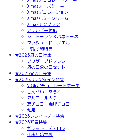
X'masチーズケーキ
X'masデコレーション
X'masバタークリーム
X'masモンブラン
アレルギー対応
シュトーレン＆パネトーネ
ブッシュ・ド・ノエル
早期予約特典
★2025母の日特集
プリザーブドフラワー
母の日父の日セット
★2025父の日特集
★2026バレンタイン特集
VD限定チョコレートケーキ
せんべい・あられ
アルコール入り
友チョコ・義理チョコ
和風
★2026ホワイトデー特集
★2026迎春特集
ガレット・デ・ロワ
年末年始福袋