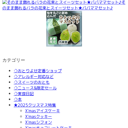
そ
のまま飾れるバラの花束とスイーツセット★パパママセット♪
カテゴリー
◇おとりよせ定番ショップ
◇アレルギー対応など
◇スイーツのおとも
◇ニュース&限定セール
◇実食日記
◇本
★2025クリスマス特集
X'masアイスケーキ
X'masクッキー
X'masシフォン
X'masチョコレートケーキ