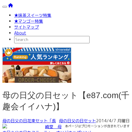
Toggle navigation
★抹茶スイーツ特集
★マンゴー特集
サイトマップ
About
母の日父の日セット【e87.com(千
趣会イイハナ)】
母の日父の日花束セット「長
母の日父の日セット
2014/4/7 月曜日
崎堂 母
本ページはプロモーションが含まれています