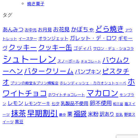
焼き菓子
タグ
どら焼き
お花見
かぼちゃ
あんみつ
お月見
お中元
アウ
ガレット・デ・ロワ
ギモー
オランジェット
トレット
イースター
クッキー
クッキー缶
ヴ
ゴディバ
サロン・デュ・ショコラ
シュトーレン
バウムク
スノーボール
チョコレート
ーヘン
バタークリーム
ピスタチ
パンプキン
ホ
オ
プリンの殿堂＆プリン博覧会
ホレンディッシェ・カカオシュトゥーベ
マカロン
ワイトチョコ
ホワイトチョコレート
モンブラ
レモン
卵不使用
乳製品不使用
レモンケーキ
七夕
ン
塩スイ
和三盆
早期割引
抹茶
福袋
米粉
栗
訳あり
ーツ
豆乳
野菜ス
最中
黒豆
イーツ