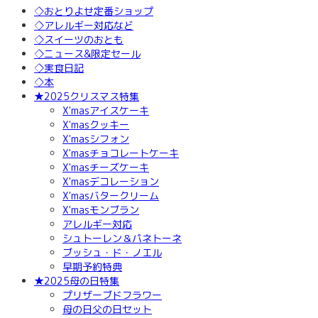
◇おとりよせ定番ショップ
◇アレルギー対応など
◇スイーツのおとも
◇ニュース&限定セール
◇実食日記
◇本
★2025クリスマス特集
X'masアイスケーキ
X'masクッキー
X'masシフォン
X'masチョコレートケーキ
X'masチーズケーキ
X'masデコレーション
X'masバタークリーム
X'masモンブラン
アレルギー対応
シュトーレン＆パネトーネ
ブッシュ・ド・ノエル
早期予約特典
★2025母の日特集
プリザーブドフラワー
母の日父の日セット