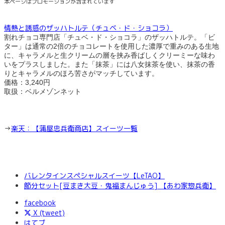
本ページはプロモーションが含まれています
情熱と誘惑のザッハトルテ（チュベ・ド・ショコラ）
割れチョコ専門店「チュベ・ド・ショコラ」のザッハトルテ。「ビ
ター」は通常の2倍のチョコレートを使用した濃厚で重みのある生地
に、キャラメルと生クリームの層を挟み香ばしくクリーミーな味わ
いをプラスしました。また「抹茶」には八女抹茶を使い、抹茶の香
りとキャラメルのほろ苦さがマッチしています。
価格：3,240円
取扱：ベルメゾンネット
→
楽天：【蒲屋忠兵衛商店】スイーツ一覧
バレンタインスペシャルスイーツ【LeTAO】
節分セット[豆まき大豆・鬼福まんじゅう] 【あわ家惣兵衛】
facebook
X (tweet)
はてブ