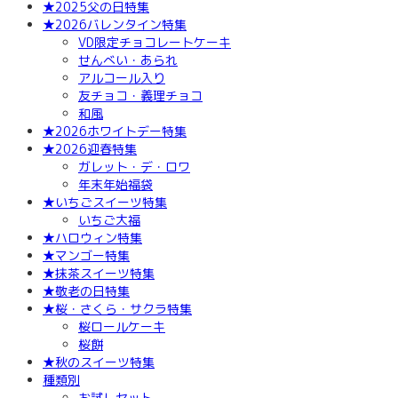
★2025父の日特集
★2026バレンタイン特集
VD限定チョコレートケーキ
せんべい・あられ
アルコール入り
友チョコ・義理チョコ
和風
★2026ホワイトデー特集
★2026迎春特集
ガレット・デ・ロワ
年末年始福袋
★いちごスイーツ特集
いちご大福
★ハロウィン特集
★マンゴー特集
★抹茶スイーツ特集
★敬老の日特集
★桜・さくら・サクラ特集
桜ロールケーキ
桜餅
★秋のスイーツ特集
種類別
お試しセット