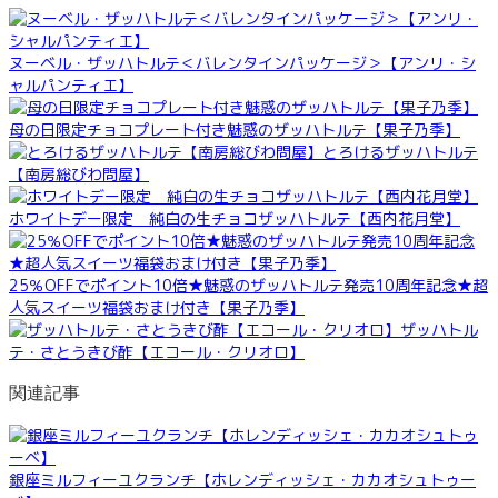
ヌーベル・ザッハトルテ＜バレンタインパッケージ＞【アンリ・シ
ャルパンティエ】
母の日限定チョコプレート付き魅惑のザッハトルテ【果子乃季】
とろけるザッハトルテ
【南房総びわ問屋】
ホワイトデー限定 純白の生チョコザッハトルテ【西内花月堂】
25％OFFでポイント10倍★魅惑のザッハトルテ発売10周年記念★超
人気スイーツ福袋おまけ付き【果子乃季】
ザッハトル
テ・さとうきび酢【エコール・クリオロ】
関連記事
銀座ミルフィーユクランチ【ホレンディッシェ・カカオシュトゥー