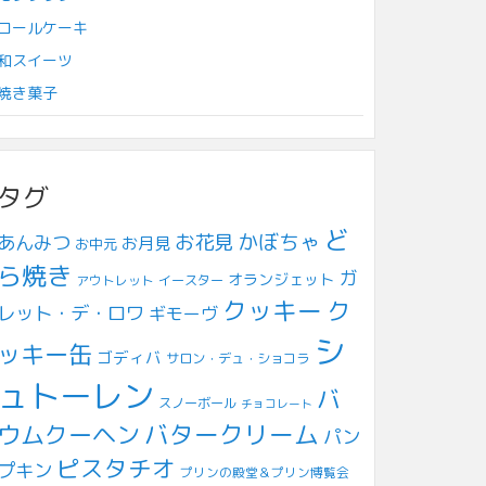
ロールケーキ
和スイーツ
焼き菓子
タグ
ど
お花見
かぼちゃ
あんみつ
お月見
お中元
ら焼き
ガ
オランジェット
アウトレット
イースター
クッキー
ク
レット・デ・ロワ
ギモーヴ
シ
ッキー缶
ゴディバ
サロン・デュ・ショコラ
ュトーレン
バ
スノーボール
チョコレート
ウムクーヘン
バタークリーム
パン
ピスタチオ
プキン
プリンの殿堂＆プリン博覧会