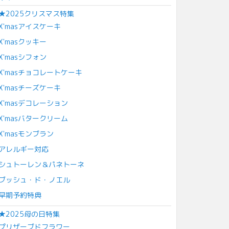
★2025クリスマス特集
X'masアイスケーキ
X'masクッキー
X'masシフォン
X'masチョコレートケーキ
X'masチーズケーキ
X'masデコレーション
X'masバタークリーム
X'masモンブラン
アレルギー対応
シュトーレン＆パネトーネ
ブッシュ・ド・ノエル
早期予約特典
★2025母の日特集
プリザーブドフラワー