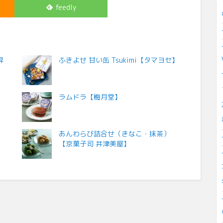
feedly
昇
ふきよせ 甘い缶 Tsukimi【タマヨセ】
ラムドラ【梅月堂】
あんわらび詰合せ（きなこ・抹茶）
【京菓子司 井津美屋】