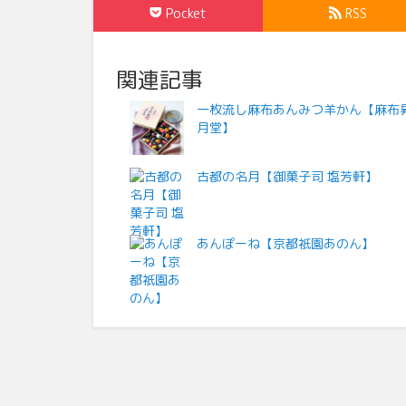
Pocket
RSS
関連記事
一枚流し麻布あんみつ羊かん【麻布
月堂】
古都の名月【御菓子司 塩芳軒】
あんぽーね【京都祇園あのん】