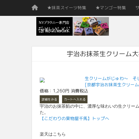
★抹茶スイーツ特集
★マンゴー特集
宇治お抹茶生クリーム大
生クリームがじゅわ〜 そ
[京都宇治お抹茶生クリーム
価格：1,260円 消費税込
詳細をみる
カートへ入れる
宇治のお抹茶餡の中に、濃厚な味わいの生クリー
た。
【こだわりの果物屋千馬】トップへ
楽天はこちら