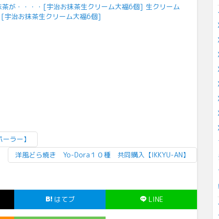
生クリーム
[宇治お抹茶生クリーム大福6個]
パーラー】
洋風どら焼き Yo-Dora１０種 共同購入【IKKYU-AN】
はてブ
LINE