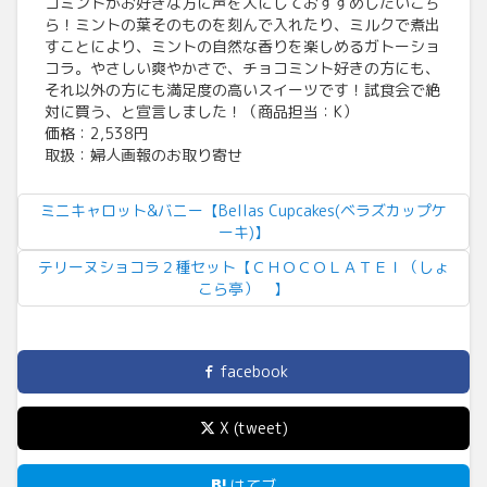
コミントがお好きな方に声を大にしておすすめしたいこち
ら！ミントの葉そのものを刻んで入れたり、ミルクで煮出
すことにより、ミントの自然な香りを楽しめるガトーショ
コラ。やさしい爽やかさで、チョコミント好きの方にも、
それ以外の方にも満足度の高いスイーツです！試食会で絶
対に買う、と宣言しました！（商品担当：K）
価格：2,538円
取扱：婦人画報のお取り寄せ
ミニキャロット&バニー【Bellas Cupcakes(ベラズカップケ
ーキ)】
テリーヌショコラ２種セット【ＣＨＯＣＯＬＡＴＥＩ（しょ
こら亭） 】
facebook
X (tweet)
はてブ