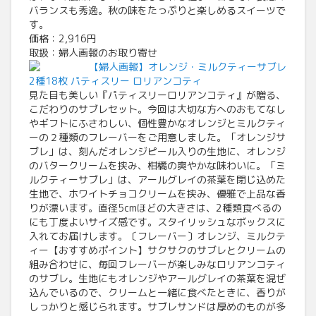
バランスも秀逸。秋の味をたっぷりと楽しめるスイーツで
す。
価格：2,916円
取扱：婦人画報のお取り寄せ
【婦人画報】オレンジ・ミルクティーサブレ
2種18枚 パティスリー ロリアンコティ
見た目も美しい『パティスリーロリアンコティ』が贈る、
こだわりのサブレセット。今回は大切な方へのおもてなし
やギフトにふさわしい、個性豊かなオレンジとミルクティ
ーの２種類のフレーバーをご用意しました。「オレンジサ
ブレ」は、刻んだオレンジピール入りの生地に、オレンジ
のバタークリームを挟み、柑橘の爽やかな味わいに。「ミ
ルクティーサブレ」は、アールグレイの茶葉を閉じ込めた
生地で、ホワイトチョコクリームを挟み、優雅で上品な香
りが漂います。直径5cmほどの大きさは、2種類食べるの
にも丁度よいサイズ感です。スタイリッシュなボックスに
入れてお届けします。〔フレーバー〕オレンジ、ミルクテ
ィー【おすすめポイント】サクサクのサブレとクリームの
組み合わせに、毎回フレーバーが楽しみなロリアンコティ
のサブレ。生地にもオレンジやアールグレイの茶葉を混ぜ
込んでいるので、クリームと一緒に食べたときに、香りが
しっかりと感じられます。サブレサンドは厚めのものが多