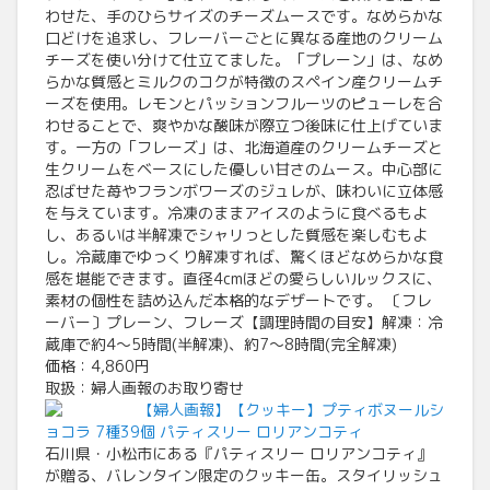
わせた、手のひらサイズのチーズムースです。なめらかな
口どけを追求し、フレーバーごとに異なる産地のクリーム
チーズを使い分けて仕立てました。「プレーン」は、なめ
らかな質感とミルクのコクが特徴のスペイン産クリームチ
ーズを使用。レモンとパッションフルーツのピューレを合
わせることで、爽やかな酸味が際立つ後味に仕上げていま
す。一方の「フレーズ」は、北海道産のクリームチーズと
生クリームをベースにした優しい甘さのムース。中心部に
忍ばせた苺やフランボワーズのジュレが、味わいに立体感
を与えています。冷凍のままアイスのように食べるもよ
し、あるいは半解凍でシャリっとした質感を楽しむもよ
し。冷蔵庫でゆっくり解凍すれば、驚くほどなめらかな食
感を堪能できます。直径4cmほどの愛らしいルックスに、
素材の個性を詰め込んだ本格的なデザートです。 〔フレ
ーバー〕プレーン、フレーズ【調理時間の目安】解凍：冷
蔵庫で約4～5時間(半解凍)、約7～8時間(完全解凍)
価格：4,860円
取扱：婦人画報のお取り寄せ
【婦人画報】【クッキー】プティボヌールシ
ョコラ 7種39個 パティスリー ロリアンコティ
石川県・小松市にある『パティスリー ロリアンコティ』
が贈る、バレンタイン限定のクッキー缶。スタイリッシュ