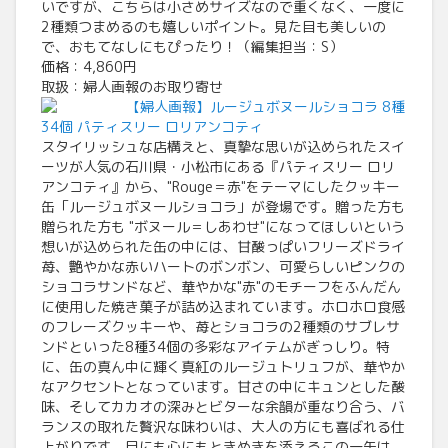
いですが、こちらは小さめサイズなので重くなく、一度に
2種類つまめるのも嬉しいポイント。見た目も美しいの
で、おもてなしにもぴったり！（編集担当：S）
価格：4,860円
取扱：婦人画報のお取り寄せ
【婦人画報】ルージュボヌールショコラ 8種
34個 パティスリー ロリアンコティ
スタイリッシュな店構えと、真摯な思いが込められたスイ
ーツが人気の石川県・小松市にある『パティスリー ロリ
アンコティ』から、"Rouge＝赤"をテーマにしたクッキー
缶「ルージュボヌールショコラ」が登場です。贈った方も
贈られた方も "ボヌール＝しあわせ"になってほしいという
想いが込められた缶の中には、甘酸っぱいフリーズドライ
苺、艶やかな赤いハートのボンボン、可愛らしいピンクの
ショコラサンドなど、華やかな"赤"のモチーフをふんだん
に使用した焼き菓子が詰め込まれています。ホロホロ食感
のフレーズクッキーや、苺とショコラの2種類のサブレサ
ンドといった8種34個の多彩なアイテムがぎっしり。特
に、缶の真ん中に輝く真紅のルージュトリュフが、華やか
なアクセントとなっています。甘さの中にキュンとした酸
味、そしてカカオの深みとビターな余韻が重なり合う、バ
ランスの取れた贅沢な味わいは、大人の方にも喜ばれる仕
上がりです。目にも心にもときめきを添えるこの一缶は、