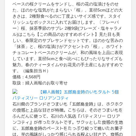
ベースの桜クリームをサンドし、桜の花の塩漬けをのせ
た、ほのかな塩気がたまらない「桜」。直径5cmほどの大
きさは、2種類食べるのに丁度よいサイズ感です。スタイ
リッシュなボックスに入れてお届けします。〔フレーバ
ー〕桜、抹茶季節のサブレ 2種9袋(フレーズ・塩キャラメ
ル)はこちら【この商品のおすすめポイント】見た目も美
しい、春限定のサブレサンドセットです。ほのかな苦みの
「抹茶」と、桜の塩漬けがアクセントの「桜」。ホワイト
チョコレートベースのクリームが、和の風味を上品に表現
しています。直径5cmと食べ比べにもぴったりなサイズも
魅力。春のティータイムやお花見の手土産にもおすすめで
す。（編集担当Ｈ）
価格：4,568円
取扱：婦人画報のお取り寄せ
【婦人画報】五郎島金時のいもタルト 5個
パティスリー ロリアンコティ
石川県のブランドさつまいも「五郎島金時」は、ホクホク
の食感と上品な甘さが特徴。こちらは、そのさつまいもを
ふんだんに使って、石川の人気店『パティスリー ロリア
ンコティ』が作ったタルトです。サクッとした食感の生地
に、五郎島金時のペーストをたっぷり絞って焼いたお菓子
は、芋の風味がしっかり感じられる程よい甘さで、食感の