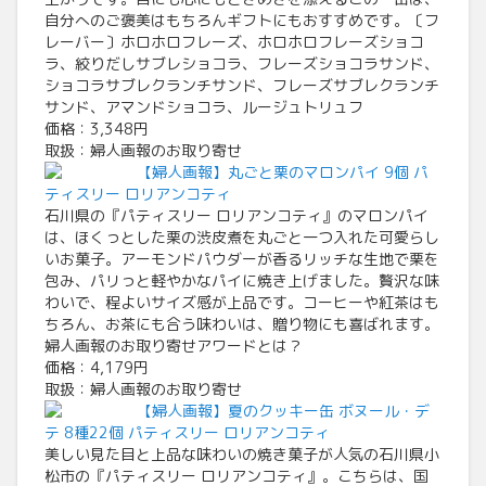
自分へのご褒美はもちろんギフトにもおすすめです。〔フ
レーバー〕ホロホロフレーズ、ホロホロフレーズショコ
ラ、絞りだしサブレショコラ、フレーズショコラサンド、
ショコラサブレクランチサンド、フレーズサブレクランチ
サンド、アマンドショコラ、ルージュトリュフ
価格：3,348円
取扱：婦人画報のお取り寄せ
【婦人画報】丸ごと栗のマロンパイ 9個 パ
ティスリー ロリアンコティ
石川県の『パティスリー ロリアンコティ』のマロンパイ
は、ほくっとした栗の渋皮煮を丸ごと一つ入れた可愛らし
いお菓子。アーモンドパウダーが香るリッチな生地で栗を
包み、パリっと軽やかなパイに焼き上げました。贅沢な味
わいで、程よいサイズ感が上品です。コーヒーや紅茶はも
ちろん、お茶にも合う味わいは、贈り物にも喜ばれます。
婦人画報のお取り寄せアワードとは？
価格：4,179円
取扱：婦人画報のお取り寄せ
【婦人画報】夏のクッキー缶 ボヌール・デ
テ 8種22個 パティスリー ロリアンコティ
美しい見た目と上品な味わいの焼き菓子が人気の石川県小
松市の『パティスリー ロリアンコティ』。こちらは、国