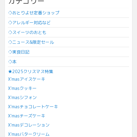
カテゴリー
◇おとりよせ定番ショップ
◇アレルギー対応など
◇スイーツのおとも
◇ニュース&限定セール
◇実食日記
◇本
★2025クリスマス特集
X'masアイスケーキ
X'masクッキー
X'masシフォン
X'masチョコレートケーキ
X'masチーズケーキ
X'masデコレーション
X'masバタークリーム