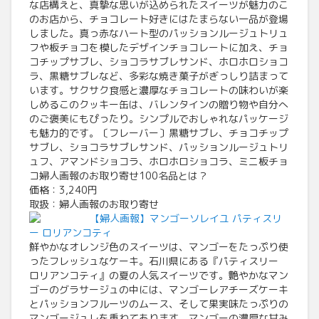
な店構えと、真摯な思いが込められたスイーツが魅力のこ
のお店から、チョコレート好きにはたまらない一品が登場
しました。真っ赤なハート型のパッションルージュトリュ
フや板チョコを模したデザインチョコレートに加え、チョ
コチップサブレ、ショコラサブレサンド、ホロホロショコ
ラ、黒糖サブレなど、多彩な焼き菓子がぎっしり詰まって
います。サクサク食感と濃厚なチョコレートの味わいが楽
しめるこのクッキー缶は、バレンタインの贈り物や自分へ
のご褒美にもぴったり。シンプルでおしゃれなパッケージ
も魅力的です。〔フレーバー〕黒糖サブレ、チョコチップ
サブレ、ショコラサブレサンド、パッションルージュトリ
ュフ、アマンドショコラ、ホロホロショコラ、ミニ板チョ
コ婦人画報のお取り寄せ100名品とは？
価格：3,240円
取扱：婦人画報のお取り寄せ
【婦人画報】マンゴーソレイユ パティスリ
ー ロリアンコティ
鮮やかなオレンジ色のスイーツは、マンゴーをたっぷり使
ったフレッシュなケーキ。石川県にある『パティスリー
ロリアンコティ』の夏の人気スイーツです。艶やかなマン
ゴーのグラサージュの中には、マンゴーレアチーズケーキ
とパッションフルーツのムース、そして果実味たっぷりの
マンゴージュレを重ねてあります。マンゴーの濃厚な甘み