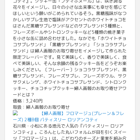
コティ』。クッキー缶「プティボヌール」は、咲き誇る
花々をイメージし、日々の小さな出来事にも幸せを感じて
ほしいという願いがこめられているそう。黒糖風味がなつ
かしいサブレ生地で塩味がアクセントのホワイトチョコを
はさんだ黒糖サブレサンドなどのサブレサンド3種類と、
フレーズボールやシトロンクッキーなど5種類の焼き菓子
を小さな缶に詰め合わせました。なかでも「ホワイトチョ
コサブレサンド」「黒糖サブレサンド」「ショコラサブレ
サンド」は婦人画報のお取り寄せをイメージして作られた
限定フレーバーです。見て美味しく、香りで美味しく、食
べて美味しい、そんな余韻の残るクッキー缶をどうぞお楽
しみください。〔フレーバー〕ショコラサブレサンド、黒
糖サブレサンド、フレーズサブレ、フレーズボウル、サク
サクメレンゲ、ホワイトチョコサブレサンド、シトロンク
ッキー、チョコチップクッキー婦人画報のお取り寄せアワ
ードとは？
価格：3,240円
取扱：婦人画報のお取り寄せ
【婦人画報】フロマージュ(プレーン＆フレ
ーズ) 2種8個 パティスリー ロリアンコティ
石川県・小松にある地元で人気の『パティスリー ロリア
ンコティ』。ころんとした丸いフォルムが目を引くスイー
ツ「フロマージュ」は、こだわりのチーズと果実を組み合