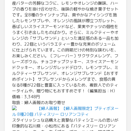
産バターの芳醇なコクに、レモンやオレンジの酸味、ハー
ブの香りを掛け合わせた、後味の軽やかな焼き菓子セット
です。全8種のラインナップは、爽やかなアイシングを施
したレモンサブレや、オレンジの風味が際立つガレット、
香ばしいスライスアーモンドなど、果実やナッツの個性を
うまく引き出したものばかり。さらに、ミルクティーやオ
レンジの「サブレサンド」といった満足感のある一品も加
わり、22個というバラエティー豊かな充実のボリューム
に仕上げられています。この時期だけの特別な味わいを、
お楽しみください。〔フレーバー〕サクサクメレンゲ、フ
レーズボウル、チョコチップクッキー、スライスアーモン
ドクッキー、オレンジガレッドデロワ、レモンサブレ、ミ
ルクティーサブレサンド、オレンジサブレサンド【おすす
めポイント】 サブレサンドからメレンゲまで、食感の異
なる8種が22個と豊富に入っているため、複数人でのティ
ータイムや、贈り物にもおすすめです！（編集担当：H）
価格：3,348円
取扱：婦人画報のお取り寄せ
【婦人画報】【婦人画報限定】プティボヌー
ル 8種20個 パティスリー ロリアンコティ
スタイリッシュな店構えと真摯なパティシエールの思いが
印象的な石川県・小松市にある『パティスリー ロリアン