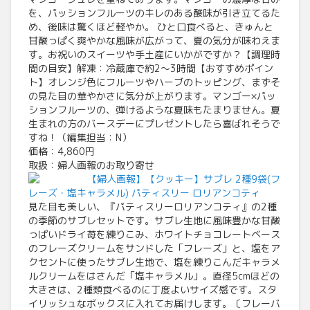
を、パッションフルーツのキレのある酸味が引き立てるた
め、後味は驚くほど軽やか。 ひと口食べると、きゅんと
甘酸っぱく爽やかな風味が広がって、夏の気分が味わえま
す。お祝いのスイーツや手土産にいかがですか？【調理時
間の目安】解凍：冷蔵庫で約2～3時間【おすすめポイン
ト】オレンジ色にフルーツやハーブのトッピング、まずそ
の見た目の華やかさに気分が上がります。マンゴー×パッ
ションフルーツの、弾けるような夏味もたまりません。夏
生まれの方のバースデーにプレゼントしたら喜ばれそうで
すね！（編集担当：N）
価格：4,860円
取扱：婦人画報のお取り寄せ
【婦人画報】【クッキー】サブレ 2種9袋(フ
レーズ・塩キャラメル) パティスリー ロリアンコティ
見た目も美しい、『パティスリーロリアンコティ』の2種
の季節のサブレセットです。サブレ生地に風味豊かな甘酸
っぱいドライ苺を練りこみ、ホワイトチョコレートベース
のフレーズクリームをサンドした「フレーズ」と、塩をア
クセントに使ったサブレ生地で、塩を練りこんだキャラメ
ルクリームをはさんだ「塩キャラメル」。直径5cmほどの
大きさは、2種類食べるのに丁度よいサイズ感です。スタ
イリッシュなボックスに入れてお届けします。〔フレーバ