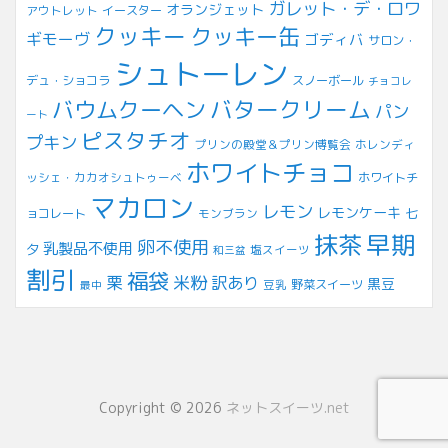
ガレット・デ・ロワ
オランジェット
アウトレット
イースター
クッキー
クッキー缶
ギモーヴ
ゴディバ
サロン・
シュトーレン
デュ・ショコラ
スノーボール
チョコレ
バウムクーヘン
バタークリーム
パン
ート
ピスタチオ
プキン
プリンの殿堂＆プリン博覧会
ホレンディ
ホワイトチョコ
ッシェ・カカオシュトゥーベ
ホワイトチ
マカロン
レモン
レモンケーキ
七
ョコレート
モンブラン
早期
抹茶
卵不使用
乳製品不使用
夕
塩スイーツ
和三盆
割引
福袋
米粉
栗
訳あり
黒豆
豆乳
野菜スイーツ
最中
Copyright © 2026
ネットスイーツ.net