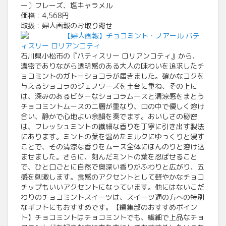
ー〕フレーズ、塩キャラメル
価格：4,568円
取扱：婦人画報のお取り寄せ
【婦人画報】チョコミント・ノアール パテ
ィスリー ロリアンコティ
石川県小松市の『パティスリー ロリアンコティ』から、
濃密でありながら透明感のある大人の味わいを追求したチ
ョコミントのガトーショコラが届きました。確かなコクを
与えるショコラのジェノワーズを土台に重ね、その上に
は、深みのあるビターなショコラムースと清涼感をまとう
チョコミントムースの二層が重なり、口の中で優しく溶け
合い、静かで心地よい余韻を奏でます。おいしさの秘密
は、フレッシュミントの繊細な香りを丁寧に引き出す製法
にあります。ミントの葉を温めたミルクにゆっくりと浸す
ことで、その清涼な香りをムース全体にほんのりと溶け込
ませました。さらに、刻んだミントの葉を忍ばせること
で、ひと口ごとに自然で奥深い香りがふわりと広がり、五
感を刺激します。食感のアクセントとして軽やかなチョコ
チップもいいアクセントになっています。他にはないこだ
わりのチョコミントスイーツは、スイーツ通の方への特別
なギフトにもおすすめです。【編集部のおすすめポイン
ト】チョコミントはチョコミントでも、繊細で上品なチョ