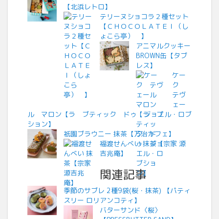
【北浜レトロ】
テリーヌショコラ２種セット
【ＣＨＯＣＯＬＡＴＥＩ（し
ょこら亭） 】
アニマルクッキー
BROWN缶【タブ
レス】
ケー
ク
テヴ
ェー
ル マロン【ラ ブティック ドゥ ジョエル・ロブ
ション】
祇園ブラウニー 抹茶【万治カフェ】
福渡せんべい 抹茶【宗家 源
吉兆庵】
関連記事
季節のサブレ 2種9袋(桜・抹茶) 【パティ
スリー ロリアンコティ】
バターサンド〈桜〉