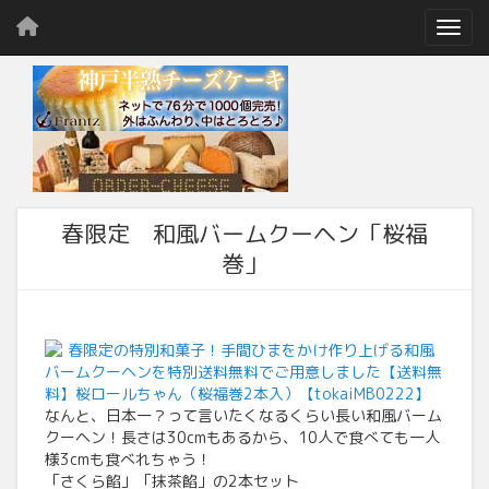
Toggl
春限定 和風バームクーヘン「桜福
巻」
春限定の特別和菓子！手間ひまをかけ作り上げる和風
バームクーヘンを特別送料無料でご用意しました【送料無
料】桜ロールちゃん（桜福巻2本入）【tokaiMB0222】
なんと、日本一？って言いたくなるくらい長い和風バーム
クーヘン！長さは30cmもあるから、10人で食べても一人
様3cmも食べれちゃう！
「さくら餡」「抹茶餡」の2本セット