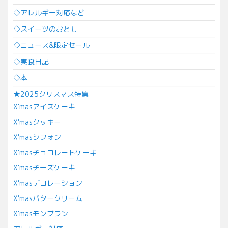
◇アレルギー対応など
◇スイーツのおとも
◇ニュース&限定セール
◇実食日記
◇本
★2025クリスマス特集
X'masアイスケーキ
X'masクッキー
X'masシフォン
X'masチョコレートケーキ
X'masチーズケーキ
X'masデコレーション
X'masバタークリーム
X'masモンブラン