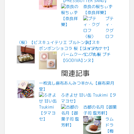
【PRESSBUTTER SAND】
奈良の桜ちぃず
【奈良祥樂】
プテ
ィ・
クグ
ロフ
〈桜〉【ビスキュイテリエ ブルトンヌ】
ボンボンショコラ 桜【ジョンカナヤ】
バームクーヘン オ 桜 プチ
【GODIVA】
関連記事
一枚流し麻布あんみつ羊かん【麻布昇月
堂】
ふきよせ 甘い缶 Tsukimi【タ
マヨセ】
古都の名月【御菓
子司 塩芳軒】
ラム
ドラ
【梅