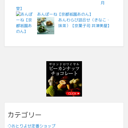
月
堂】
あんぽーね【京都祇園あのん】
あんわらび詰合せ（きなこ・
抹茶）【京菓子司 井津美屋】
カテゴリー
◇おとりよせ定番ショップ