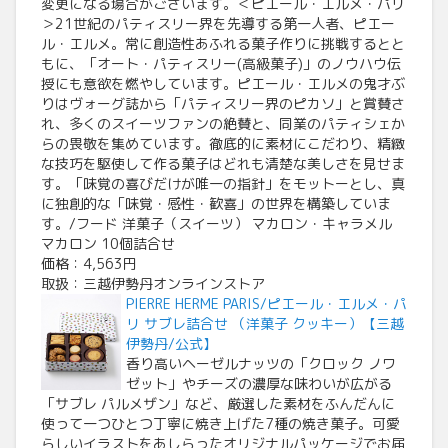
変更になる場合がございます。＜ピエール・エルメ・パリ
＞21世紀のパティスリー界を先導する第一人者、ピエー
ル・エルメ。常に創造性あふれる菓子作りに挑戦するとと
もに、「オート・パティスリー(高級菓子)」のノウハウ伝
授にも意欲を燃やしています。ピエール・エルメの鬼才ぶ
りはヴォーグ誌から「パティスリー界のピカソ」と賞賛さ
れ、多くのスイーツファンの絶賛と、同業のパティシェか
らの畏敬を集めています。徹底的に素材にこだわり、精緻
な技巧を駆使して作る菓子はどれも清楚な美しさを見せま
す。「味覚の喜びだけが唯一の指針」をモットーとし、真
に独創的な「味覚・感性・歓喜」の世界を構築していま
す。/フード 洋菓子（スイーツ） マカロン・キャラメル
マカロン 10個詰合せ
価格：4,563円
取扱：三越伊勢丹オンラインストア
PIERRE HERME PARIS/ピエール・エルメ・パ
リ サブレ詰合せ （洋菓子 クッキー）【三越
伊勢丹/公式】
香り高いヘーゼルナッツの「クロック ノワ
ゼット」やチーズの濃厚な味わいが広がる
「サブレ パルメザン」など、厳選した素材をふんだんに
使って一つひとつ丁寧に焼き上げた7種の焼き菓子。可愛
らしいイラストをあしらったオリジナルパッケージでお届