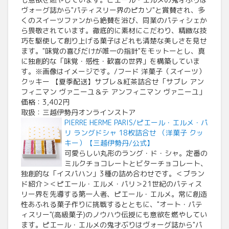
ヴォーグ誌から"パティスリー界のピカソ"と賞賛され、多
くのスイーツファンから絶賛を浴び、同業のパティシェか
ら畏敬されています。徹底的に素材にこだわり、精緻な技
巧を駆使して創り上げる菓子はどれも清楚な美しさを見せ
ます。"味覚の喜びだけが唯一の指針"をモットーとし、真
に独創的な「味覚・感性・歓喜の世界」を構築していま
す。※画像はイメージです。/フード 洋菓子（スイーツ）
クッキー 【夏季配送】サブレ＆紅茶詰合せ「サブレ アン
フィニマン ヴァニーユ＆テ アンフィニマン ヴァニーユ」
価格：3,402円
取扱：三越伊勢丹オンラインストア
PIERRE HERME PARIS/ピエール・エルメ・パ
リ ラングドシャ 18枚詰合せ （洋菓子 クッ
キー）【三越伊勢丹/公式】
可愛らしい丸形のラング・ド・シャ。定番の
ミルクチョコレートとビターチョコレート、
独創的な「イスパハン」3種の詰め合わせです。＜ブラン
ド紹介＞＜ピエール・エルメ・パリ＞21世紀のパティス
リー界を先導する第一人者、ピエール・エルメ。常に創造
性あふれる菓子作りに挑戦するとともに、"オート・パテ
ィスリー"(高級菓子)のノウハウ伝授にも意欲を燃やしてい
ます。ピエール・エルメの鬼才ぶりはヴォーグ誌から"パ