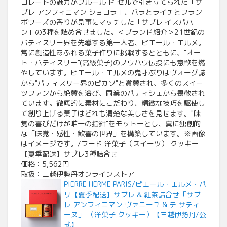
コレートの魅力がフルール ド セルで引き立てられた「サ
ブレ アンフィニマン ショコラ」、バラとライチとフラン
ボワーズの香りが見事にマッチした「サブレ イスパハ
ン」の3種を詰め合せました。＜ブランド紹介＞21世紀の
パティスリー界を先導する第一人者、ピエール・エルメ。
常に創造性あふれる菓子作りに挑戦するとともに、"オー
ト・パティスリー"(高級菓子)のノウハウ伝授にも意欲を燃
やしています。ピエール・エルメの鬼才ぶりはヴォーグ誌
から"パティスリー界のピカソ"と賞賛され、多くのスイー
ツファンから絶賛を浴び、同業のパティシェから畏敬され
ています。徹底的に素材にこだわり、精緻な技巧を駆使し
て創り上げる菓子はどれも清楚な美しさを見せます。"味
覚の喜びだけが唯一の指針"をモットーとし、真に独創的
な「味覚・感性・歓喜の世界」を構築しています。※画像
はイメージです。/フード 洋菓子（スイーツ） クッキー
【夏季配送】サブレ3種詰合せ
価格：5,562円
取扱：三越伊勢丹オンラインストア
PIERRE HERME PARIS/ピエール・エルメ・パ
リ【夏季配送】サブレ & 紅茶詰合せ「サブ
レ アンフィニマン ヴァニーユ & テ サティ
ーヌ」 （洋菓子 クッキー）【三越伊勢丹/公
式】