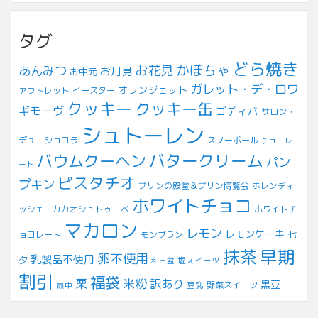
タグ
どら焼き
お花見
かぼちゃ
あんみつ
お月見
お中元
ガレット・デ・ロワ
オランジェット
アウトレット
イースター
クッキー
クッキー缶
ギモーヴ
ゴディバ
サロン・
シュトーレン
デュ・ショコラ
スノーボール
チョコレ
バウムクーヘン
バタークリーム
パン
ート
ピスタチオ
プキン
プリンの殿堂＆プリン博覧会
ホレンディ
ホワイトチョコ
ッシェ・カカオシュトゥーベ
ホワイトチ
マカロン
レモン
レモンケーキ
七
ョコレート
モンブラン
早期
抹茶
卵不使用
乳製品不使用
夕
塩スイーツ
和三盆
割引
福袋
米粉
栗
訳あり
黒豆
豆乳
野菜スイーツ
最中