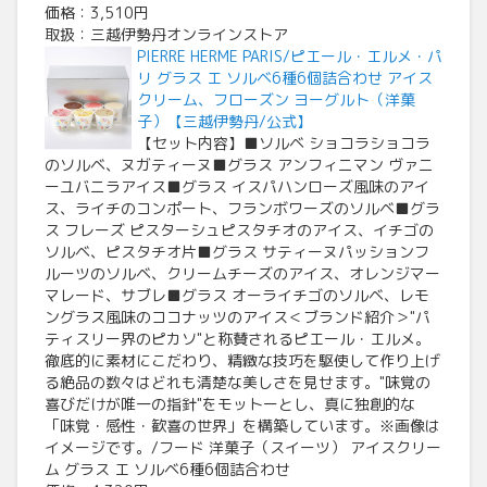
価格：3,510円
取扱：三越伊勢丹オンラインストア
PIERRE HERME PARIS/ピエール・エルメ・パ
リ グラス エ ソルベ6種6個詰合わせ アイス
クリーム、フローズン ヨーグルト（洋菓
子）【三越伊勢丹/公式】
【セット内容】■ソルベ ショコラショコラ
のソルベ、ヌガティーヌ■グラス アンフィニマン ヴァニ
ーユバニラアイス■グラス イスパハンローズ風味のアイ
ス、ライチのコンポート、フランボワーズのソルベ■グラ
ス フレーズ ピスターシュピスタチオのアイス、イチゴの
ソルベ、ピスタチオ片■グラス サティーヌパッションフ
ルーツのソルベ、クリームチーズのアイス、オレンジマー
マレード、サブレ■グラス オーライチゴのソルベ、レモ
ングラス風味のココナッツのアイス＜ブランド紹介＞"パ
ティスリー界のピカソ"と称賛されるピエール・エルメ。
徹底的に素材にこだわり、精緻な技巧を駆使して作り上げ
る絶品の数々はどれも清楚な美しさを見せます。"味覚の
喜びだけが唯一の指針"をモットーとし、真に独創的な
「味覚・感性・歓喜の世界」を構築しています。※画像は
イメージです。/フード 洋菓子（スイーツ） アイスクリー
ム グラス エ ソルベ6種6個詰合わせ