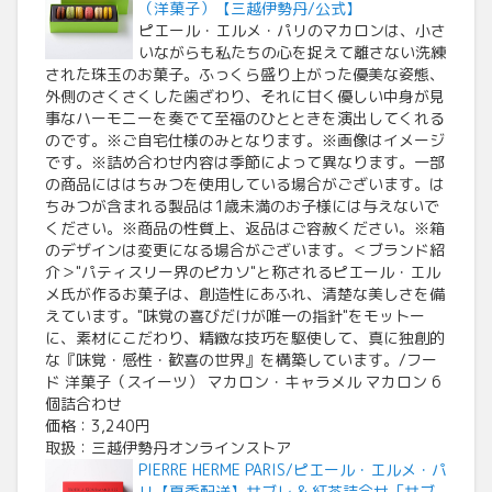
（洋菓子）【三越伊勢丹/公式】
ピエール・エルメ・パリのマカロンは、小さ
いながらも私たちの心を捉えて離さない洗練
された珠玉のお菓子。ふっくら盛り上がった優美な姿態、
外側のさくさくした歯ざわり、それに甘く優しい中身が見
事なハーモニーを奏でて至福のひとときを演出してくれる
のです。※ご自宅仕様のみとなります。※画像はイメージ
です。※詰め合わせ内容は季節によって異なります。一部
の商品にははちみつを使用している場合がございます。は
ちみつが含まれる製品は1歳未満のお子様には与えないで
ください。※商品の性質上、返品はご容赦ください。※箱
のデザインは変更になる場合がございます。＜ブランド紹
介＞"パティスリー界のピカソ"と称されるピエール・エル
メ氏が作るお菓子は、創造性にあふれ、清楚な美しさを備
えています。"味覚の喜びだけが唯一の指針"をモットー
に、素材にこだわり、精緻な技巧を駆使して、真に独創的
な『味覚・感性・歓喜の世界』を構築しています。/フー
ド 洋菓子（スイーツ） マカロン・キャラメル マカロン 6
個詰合わせ
価格：3,240円
取扱：三越伊勢丹オンラインストア
PIERRE HERME PARIS/ピエール・エルメ・パ
リ【夏季配送】サブレ & 紅茶詰合せ「サブ