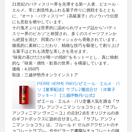
21世紀のパティスリー界を先導する第一人者、ピエール・
エルメ。常に創造性あふれる菓子作りに挑戦するととも
に、“オート・パティスリー”（高級菓子）のノウハウ伝授
にも意欲を燃やしています。
その鬼才ぶりは世界的に認められヴォーグ誌から“パティ
スリー界のピカソ”と称賛され、多くのスイーツファンか
ら絶賛を浴び、同業のパティシェから畏敬されています。
徹底的に素材にこだわり、精緻な技巧を駆使して創り上げ
る菓子はどれも清楚な美しさを見せます。
“味覚の喜びだけが唯一の指針”をモットーとし、真に独創
的な『味覚・感性・歓喜の世界』を構築しています。
価格：4,050円
取扱：三越伊勢丹オンラインストア
PIERRE HERME PARIS/ピエール・エルメ・パ
リ【夏季配送】サブレ2種詰合せ （洋菓子
クッキー）【三越伊勢丹/公式】
ピエール・エルメ・パリ定番人気を誇る「サ
ブレ アンフィニマン ショコラ」と「サブレ
アンフィニマン ヴァニーユ」の合計2点をオリジナルの赤
のギフトボックスに詰め合せました。「サブレ アンフィ
ニマン ショコラ」は、フルール ド セルがアクセントのチ
ョコレートサブレ。ややビターで濃厚なチョコレートの味