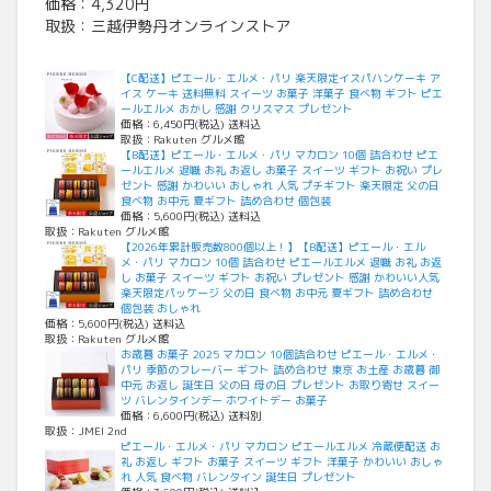
価格：4,320円
取扱：三越伊勢丹オンラインストア
【C配送】ピエール・エルメ・パリ 楽天限定イスパハンケーキ ア
イス ケーキ 送料無料 スイーツ お菓子 洋菓子 食べ物 ギフト ピエ
ールエルメ おかし 感謝 クリスマス プレゼント
価格：6,450円(税込) 送料込
取扱：Rakuten グルメ館
【B配送】ピエール・エルメ・パリ マカロン 10個 詰合わせ ピエ
ールエルメ 退職 お礼 お返し お菓子 スイーツ ギフト お祝い プレ
ゼント 感謝 かわいい おしゃれ 人気 プチギフト 楽天限定 父の日
食べ物 お中元 夏ギフト 詰め合わせ 個包装
価格：5,600円(税込) 送料込
取扱：Rakuten グルメ館
【2026年累計販売数800個以上！】【B配送】ピエール・エル
メ・パリ マカロン 10個 詰合わせ ピエールエルメ 退職 お礼 お返
し お菓子 スイーツ ギフト お祝い プレゼント 感謝 かわいい人気
楽天限定パッケージ 父の日 食べ物 お中元 夏ギフト 詰め合わせ
個包装 おしゃれ
価格：5,600円(税込) 送料込
取扱：Rakuten グルメ館
お歳暮 お菓子 2025 マカロン 10個詰合わせ ピエール・エルメ・
パリ 季節のフレーバー ギフト 詰め合わせ 東京 お土産 お歳暮 御
中元 お返し 誕生日 父の日 母の日 プレゼント お取り寄せ スイー
ツ バレンタインデー ホワイトデー お菓子
価格：6,600円(税込) 送料別
取扱：JMEI 2nd
ピエール・エルメ・パリ マカロン ピエールエルメ 冷蔵便配送 お
礼 お返し ギフト お菓子 スイーツ ギフト 洋菓子 かわいい おしゃ
れ 人気 食べ物 バレンタイン 誕生日 プレゼント