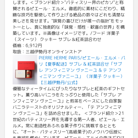
します。＜ブランド紹介＞"パティスリー界のピカソ"と称
賛されるピエール・エルメ。徹底的に素材にこだわり、精
緻な技巧を駆使して作り上げる絶品の数々はどれも清楚な
美しさを見せます。"味覚の喜びだけが唯一の指針"をモッ
トーとし、真に独創的な「味覚・感性・歓喜の世界」を構
築しています。※画像はイメージです。/フード 洋菓子
（スイーツ） クッキー サブレ＆紅茶詰合わせ
価格：6,912円
取扱：三越伊勢丹オンラインストア
PIERRE HERME PARIS/ピエール・エルメ・パ
リ【夏季配送】サブレ & 紅茶詰合せ「サブ
レ アンフィニマン ヴァニーユ & テ アンフ
ィニマン ヴァニーユ」 （洋菓子 クッキー）
【三越伊勢丹/公式】
優雅なティータイムにぴったりなサブレと紅茶のギフトセ
ット。薫り高いバニラをたっぷりと使用した「サブレ ア
ンフィニマン ヴァニーユ」と煎茶をベースにした自家製
バニラテーストのオリジナルティー、「テ アンフィニマ
ン ヴァニーユ」を詰め合せました。 ＜ブランド紹介＞21
世紀のパティスリー界を先導する第一人者、ピエール・エ
ルメ。常に創造性あふれる菓子作りに挑戦するととも
に、"オート・パティスリー"(高級菓子)のノウハウ伝授に
も意欲を燃やしています。ピエール・エルメの鬼才ぶりは