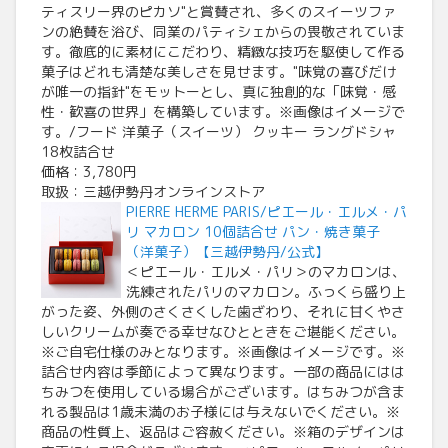
ティスリー界のピカソ"と賞賛され、多くのスイーツファ
ンの絶賛を浴び、同業のパティシェからの畏敬されていま
す。徹底的に素材にこだわり、精緻な技巧を駆使して作る
菓子はどれも清楚な美しさを見せます。"味覚の喜びだけ
が唯一の指針"をモットーとし、真に独創的な「味覚・感
性・歓喜の世界」を構築しています。※画像はイメージで
す。/フード 洋菓子（スイーツ） クッキー ラングドシャ
18枚詰合せ
価格：3,780円
取扱：三越伊勢丹オンラインストア
PIERRE HERME PARIS/ピエール・エルメ・パ
リ マカロン 10個詰合せ パン・焼き菓子
（洋菓子）【三越伊勢丹/公式】
＜ピエール・エルメ・パリ＞のマカロンは、
洗練されたパリのマカロン。ふっくら盛り上
がった姿、外側のさくさくした歯ざわり、それに甘くやさ
しいクリームが奏でる幸せなひとときをご堪能ください。
※ご自宅仕様のみとなります。※画像はイメージです。※
詰合せ内容は季節によって異なります。一部の商品にはは
ちみつを使用している場合がございます。はちみつが含ま
れる製品は1歳未満のお子様には与えないでください。※
商品の性質上、返品はご容赦ください。※箱のデザインは