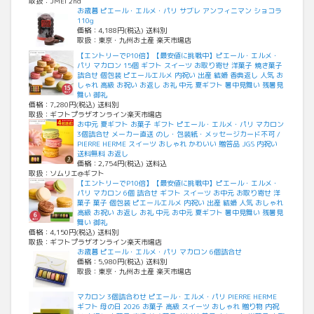
取扱：JMEI 2nd
お歳暮 ピエール・エルメ・パリ サブレ アンフィニマン ショコラ
110g
価格：4,188円(税込) 送料別
取扱：東京・九州お土産 楽天市場店
【エントリーでP10倍】【最安値に挑戦中】ピエール・エルメ・
パリ マカロン 15個 ギフト スイーツ お取り寄せ 洋菓子 焼き菓子
詰合せ 個包装 ピエールエルメ 内祝い 出産 結婚 香典返し 人気 お
しゃれ 高級 お祝い お返し お礼 中元 夏ギフト 暑中見舞い 残暑見
舞い 御礼
価格：7,280円(税込) 送料別
取扱：ギフトプラザオンライン楽天市場店
お中元 夏ギフト お菓子 ギフト ピエール・エルメ・パリ マカロン
3個詰合せ メーカー直送 のし・包装紙・メッセージカード不可 /
PIERRE HERME スイーツ おしゃれ かわいい 贈答品 JGS 内祝い
送料無料 お返し
価格：2,754円(税込) 送料込
取扱：ソムリエ@ギフト
【エントリーでP10倍】【最安値に挑戦中】ピエール・エルメ・
パリ マカロン 6個 詰合せ ギフト スイーツ お中元 お取り寄せ 洋
菓子 菓子 個包装 ピエールエルメ 内祝い 出産 結婚 人気 おしゃれ
高級 お祝い お返し お礼 中元 お中元 夏ギフト 暑中見舞い 残暑見
舞い 御礼
価格：4,150円(税込) 送料別
取扱：ギフトプラザオンライン楽天市場店
お歳暮 ピエール・エルメ・パリ マカロン 6個詰合せ
価格：5,980円(税込) 送料別
取扱：東京・九州お土産 楽天市場店
マカロン 3個詰合わせ ピエール・エルメ・パリ PIERRE HERME
ギフト 母の日 2026 お菓子 高級 スイーツ おしゃれ 贈り物 内祝