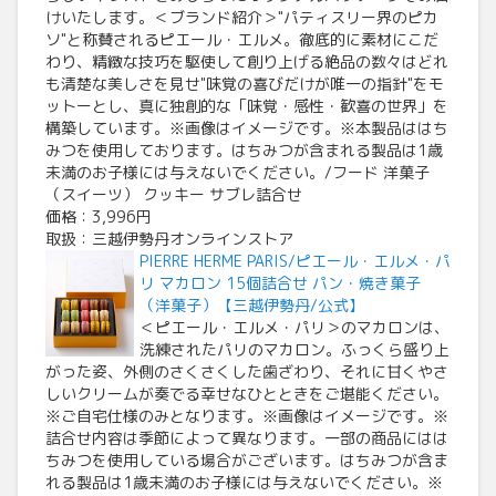
けいたします。＜ブランド紹介＞"パティスリー界のピカ
ソ"と称賛されるピエール・エルメ。徹底的に素材にこだ
わり、精緻な技巧を駆使して創り上げる絶品の数々はどれ
も清楚な美しさを見せ"味覚の喜びだけが唯一の指針"をモ
ットーとし、真に独創的な「味覚・感性・歓喜の世界」を
構築しています。※画像はイメージです。※本製品ははち
みつを使用しております。はちみつが含まれる製品は1歳
未満のお子様には与えないでください。/フード 洋菓子
（スイーツ） クッキー サブレ詰合せ
価格：3,996円
取扱：三越伊勢丹オンラインストア
PIERRE HERME PARIS/ピエール・エルメ・パ
リ マカロン 15個詰合せ パン・焼き菓子
（洋菓子）【三越伊勢丹/公式】
＜ピエール・エルメ・パリ＞のマカロンは、
洗練されたパリのマカロン。ふっくら盛り上
がった姿、外側のさくさくした歯ざわり、それに甘くやさ
しいクリームが奏でる幸せなひとときをご堪能ください。
※ご自宅仕様のみとなります。※画像はイメージです。※
詰合せ内容は季節によって異なります。一部の商品にはは
ちみつを使用している場合がございます。はちみつが含ま
れる製品は1歳未満のお子様には与えないでください。※