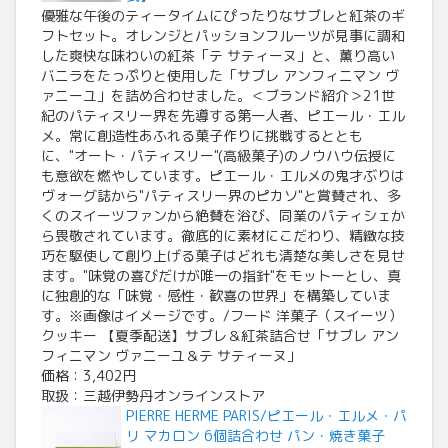
優雅な午後のティータイムにぴったりなサブレと紅茶のギ
フトセット。オレンジとパッションフルーツが見事に調和
した爽快な味わいの紅茶「テ サティーヌ」と、薫り高い
バニラをたっぷりと使用した「サブレ アンフィニマン ヴ
ァニーユ」を詰め合わせました。＜ブランド紹介＞21世
紀のパティスリー界を先導する第一人者、ピエール・エル
メ。常に創造性あふれる菓子作りに挑戦するととも
に、"オート・パティスリー"(高級菓子)のノウハウ伝授に
も意欲を燃やしています。ピエール・エルメの鬼才ぶりは
ヴォーグ誌から"パティスリー界のピカソ"と賞賛され、多
くのスイーツファンから絶賛を浴び、同業のパティシェか
ら畏敬されています。徹底的に素材にこだわり、精緻な技
巧を駆使して創り上げる菓子はどれも清楚な美しさを見せ
ます。"味覚の喜びだけが唯一の指針"をモットーとし、真
に独創的な「味覚・感性・歓喜の世界」を構築していま
す。※画像はイメージです。/フード 洋菓子（スイーツ）
クッキー 【夏季配送】サブレ＆紅茶詰合せ「サブレ アン
フィニマン ヴァニーユ＆テ サティーヌ」
価格：3,402円
取扱：三越伊勢丹オンラインストア
PIERRE HERME PARIS/ピエール・エルメ・パ
リ マカロン 6個詰合わせ パン・焼き菓子