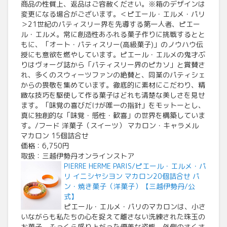
商品の性質上、返品はご容赦ください。※箱のデザインは
変更になる場合がございます。＜ピエール・エルメ・パリ
＞21世紀のパティスリー界を先導する第一人者、ピエー
ル・エルメ。常に創造性あふれる菓子作りに挑戦するとと
もに、「オート・パティスリー(高級菓子)」のノウハウ伝
授にも意欲を燃やしています。ピエール・エルメの鬼才ぶ
りはヴォーグ誌から「パティスリー界のピカソ」と賞賛さ
れ、多くのスウィーツファンの絶賛と、同業のパティシェ
からの畏敬を集めています。徹底的に素材にこだわり、精
緻な技巧を駆使して作る菓子はどれも清楚な美しさを見せ
ます。「味覚の喜びだけが唯一の指針」をモットーとし、
真に独創的な「味覚・感性・歓喜」の世界を構築していま
す。/フード 洋菓子（スイーツ） マカロン・キャラメル
マカロン 15個詰合せ
価格：6,750円
取扱：三越伊勢丹オンラインストア
PIERRE HERME PARIS/ピエール・エルメ・パ
リ イニシヤシヨン マカロン20個詰合せ パ
ン・焼き菓子（洋菓子）【三越伊勢丹/公
式】
ピエール・エルメ・パリのマカロンは、小さ
いながらも私たちの心を捉えて離さない洗練された珠玉の
お菓子。ふっくら盛り上がった優美な姿態、外側のさくさ