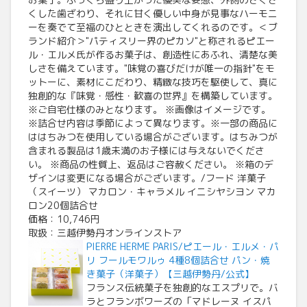
くした歯ざわり、それに甘く優しい中身が見事なハーモニ
ーを奏でて至福のひとときを演出してくれるのです。＜ブ
ランド紹介＞"パティスリー界のピカソ"と称されるピエー
ル・エルメ氏が作るお菓子は、創造性にあふれ、清楚な美
しさを備えています。"味覚の喜びだけが唯一の指針"をモ
ットーに、素材にこだわり、精緻な技巧を駆使して、真に
独創的な『味覚・感性・歓喜の世界』を構築しています。
※ご自宅仕様のみとなります。 ※画像はイメージです。
※詰合せ内容は季節によって異なります。※一部の商品に
ははちみつを使用している場合がございます。はちみつが
含まれる製品は1歳未満のお子様には与えないでくださ
い。 ※商品の性質上、返品はご容赦ください。 ※箱のデ
ザインは変更になる場合がございます。/フード 洋菓子
（スイーツ） マカロン・キャラメル イニシヤシヨン マカ
ロン20個詰合せ
価格：10,746円
取扱：三越伊勢丹オンラインストア
PIERRE HERME PARIS/ピエール・エルメ・パ
リ フールモワルゥ 4種8個詰合せ パン・焼
き菓子（洋菓子）【三越伊勢丹/公式】
フランス伝統菓子を独創的なエスプリで。バ
ラとフランボワーズの「マドレーヌ イスパ