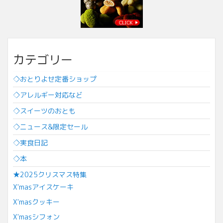
カテゴリー
◇おとりよせ定番ショップ
◇アレルギー対応など
◇スイーツのおとも
◇ニュース&限定セール
◇実食日記
◇本
★2025クリスマス特集
X'masアイスケーキ
X'masクッキー
X'masシフォン