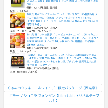
い お返し お菓子 高級 焼き菓子 花以外 義母 おしゃれ 洋菓子 お取
り寄せ
価格：3,570円(税込) 送料込
取扱：JMEI 3rd
お中元 夏ギフト ピエール・エルメ・パリ マカロン15個詰合せ メ
ーカー直送 のし・包装紙・メッセージカード不可 / PIERRE
HERME お菓子 スイーツ おしゃれ かわいい 贈答品 JGS 内祝い 送
料無料 お返し
価格：7,290円(税込) 送料込
取扱：コードシーギフトセレクション
お中元 夏ギフト お菓子 ギフト ピエール・エルメ・パリ マカロン
10個詰合せ メーカー直送 のし・包装紙・メッセージカード不可 /
PIERRE HERME スイーツ おしゃれ かわいい 贈答品 JGS 内祝い
送料無料 お返し
価格：5,400円(税込) 送料込
取扱：ソムリエ@ギフト
【B配送】ピエール・エルメ・パリ マカロン 40個 詰合わせ ピエ
ールエルメ 退職 お礼 お返し お菓子 スイーツ ギフト お祝い プレ
ゼント 感謝 かわいい おしゃれ 人気 プチギフト 楽天限定 父の日
食べ物 お中元 夏ギフト
価格：17,900円(税込) 送料込
取扱：Rakuten グルメ館
くるみのクッキー ホワイトデー限定パッケージ【西光亭】
ギモーヴ ショコラ フォンダン【Libertable（リベルターブ
ル）】