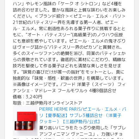
ハン」やレモン風味の「ケーク オ シトロン」など4種を
詰め合わせました。豊かな風味と上質な味わいをお楽しみ
ください。＜ブランド紹介＞＜ピエール・エルメ・パリ＞
21世紀のパティスリー界を先導する第一人者、ピエー
ル・エルメ。常に創造性あふれる菓子作りに挑戦するとと
もに、"オート・パティスリー"(高級菓子)のノウハウ伝授
にも意欲を燃やしています。ピエール・エルメの鬼才ぶり
はヴォーグ誌から"パティスリー界のピカソ"と賞賛され、
多くのスイーツファンの絶賛を浴び、同業のパティシェか
らの畏敬されています。徹底的に素材にこだわり、精緻な
技巧を駆使して作る菓子はどれも清楚な美しさを見せま
す。"味覚の喜びだけが唯一の指針"をモットーとし、真に
独創的な「味覚・感性・歓喜の世界」を構築しています。
※画像はイメージです。/フード 洋菓子（スイーツ） フィ
ナンシェ・マドレーヌ フールモワルゥ 4種8個詰合せ
価格：3,240円
取扱：三越伊勢丹オンラインストア
PIERRE HERME PARIS/ピエール・エルメ・パ
リ【夏季配送】サブレ3種詰合せ （洋菓子
クッキー）【三越伊勢丹/公式】
薫り高いバニラをたっぷり使用した「サブレ
アンフィニマン ヴァニーユ」、力強いチョ