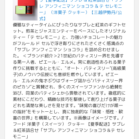
レ アンフィニマン ショコラ & テ セレモニ
ー」 （洋菓子 クッキー）【三越伊勢丹/公
式】
優雅なティータイムにぴったりなサブレと紅茶のギフトセ
ット。煎茶とジャスミンティーをベースにしたオリジナル
ティー「テ セレモニー」と、力強いチョコレートの魅力
がフルール ド セルで浮き彫りにされたさくさく感満点の
「サブレ アンフィニマン ショコラ」を詰め合わせまし
た。 ＜ブランド紹介＞21世紀のパティスリー界を先導す
る第一人者、ピエール・エルメ。常に創造性あふれる菓子
作りに挑戦するとともに、"オート・パティスリー"(高級菓
子)のノウハウ伝授にも意欲を燃やしています。ピエー
ル・エルメの鬼才ぶりはヴォーグ誌から"パティスリー界
のピカソ"と賞賛され、多くのスイーツファンから絶賛を
浴び、同業のパティシェから畏敬されています。徹底的に
素材にこだわり、精緻な技巧を駆使して創り上げる菓子は
どれも清楚な美しさを見せます。"味覚の喜びだけが唯一
の指針"をモットーとし、真に独創的な「味覚・感性・歓
喜の世界」を構築しています。※画像はイメージです。/
フード 洋菓子（スイーツ） クッキー 【夏季配送】サブレ
＆紅茶詰合せ「サブレ アンフィニマン ショコラ＆テ セレ
モニー」