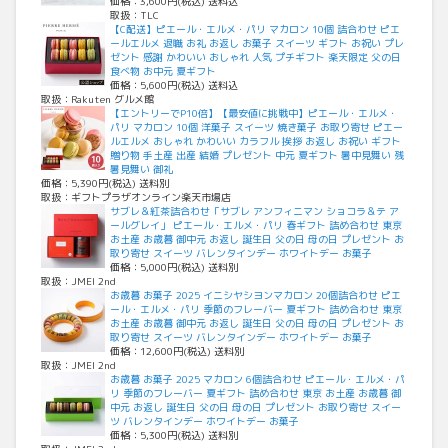
価格：3,600円(税込) 送料込
取扱：TLC
【C配送】ピエール・エルメ・パリ マカロン 10個 詰合わせ ピエ
ールエルメ 退職 お礼 お返し お菓子 スイーツ ギフト お祝い プレ
ゼント 感謝 かわいい おしゃれ 人気 プチギフト 楽天限定 父の日
食べ物 お中元 夏ギフト
価格：5,600円(税込) 送料込
取扱：Rakuten グルメ館
【エントリーでP10倍】【最安値に挑戦中】ピエール・エルメ・
パリ マカロン 10個 洋菓子 スイーツ 焼き菓子 お取り寄せ ピエー
ルエルメ おしゃれ かわいい カラフル 挨拶 お返し お祝い ギフト
贈り物 手土産 出産 結婚 プレゼント 中元 夏ギフト 暑中見舞い 残
暑見舞い 御礼
価格：5,390円(税込) 送料別
取扱：ギフトプラザオンライン楽天市場店
サブレ＆紅茶詰合わせ「サブレ アンフィニマン ショコラ＆テ ア
ールグレイ」 ピエール・エルメ・パリ 春ギフト 詰め合わせ 東京
お土産 お歳暮 御中元 お返し 誕生日 父の日 母の日 プレゼント お
取り寄せ スイーツ バレンタインデー ホワイトデー お菓子
価格：5,000円(税込) 送料別
取扱：JMEI 2nd
お歳暮 お菓子 2025 イニシヤシヨンマカロン 20個詰合わせ ピエ
ール・エルメ・パリ 季節のフレーバー 夏ギフト 詰め合わせ 東京
お土産 お歳暮 御中元 お返し 誕生日 父の日 母の日 プレゼント お
取り寄せ スイーツ バレンタインデー ホワイトデー お菓子
価格：12,600円(税込) 送料別
取扱：JMEI 2nd
お歳暮 お菓子 2025 マカロン 6個詰合わせ ピエール・エルメ・パ
リ 季節のフレーバー 夏ギフト 詰め合わせ 東京 お土産 お歳暮 御
中元 お返し 誕生日 父の日 母の日 プレゼント お取り寄せ スイー
ツ バレンタインデー ホワイトデー お菓子
価格：5,300円(税込) 送料別