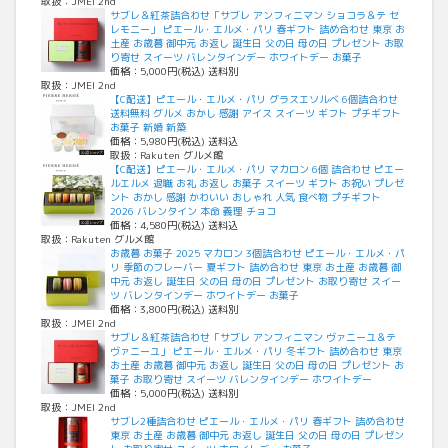
取扱：JMEI 2nd
サブレ＆紅茶詰合わせ「サブレ アンフィニマン ショコラ＆テ セ
レモニー」 ピエール・エルメ・パリ 春ギフト 詰め合わせ 東京 お
土産 お歳暮 御中元 お返し 誕生日 父の日 母の日 プレゼント お取
り寄せ スイーツ バレンタインデー ホワイトデー お菓子
価格：5,000円(税込) 送料別
取扱：JMEI 2nd
【C配送】ピエール・エルメ・パリ グラスエソルベ 6個詰合わせ
送料無料 グルメ おかし 感謝 アイス スイーツ ギフト プチギフト
お菓子 新婚 新築
価格：5,980円(税込) 送料込
取扱：Rakuten グルメ館
【C配送】ピエール・エルメ・パリ マカロン 6個 詰合わせ ピエー
ルエルメ 退職 お礼 お返し お菓子 スイーツ ギフト お祝い プレゼ
ント おかし 感謝 かわいい おしゃれ 人気 食べ物 プチギフト
2026 バレンタイン 本命 義理 チョコ
価格：4,580円(税込) 送料込
取扱：Rakuten グルメ館
お歳暮 お菓子 2025 マカロン 3個詰合わせ ピエール・エルメ・パ
リ 季節のフレーバー 夏ギフト 詰め合わせ 東京 お土産 お歳暮 御
中元 お返し 誕生日 父の日 母の日 プレゼント お取り寄せ スイー
ツ バレンタインデー ホワイトデー お菓子
価格：3,800円(税込) 送料別
取扱：JMEI 2nd
サブレ＆紅茶詰合わせ「サブレ アンフィニマン ヴァニーユ＆テ
ヴァニーユ」 ピエール・エルメ・パリ 冬ギフト 詰め合わせ 東京
お土産 お歳暮 御中元 お返し 誕生日 父の日 母の日 プレゼント お
菓子 お取り寄せ スイーツ バレンタインデー ホワイトデー
価格：5,000円(税込) 送料別
取扱：JMEI 2nd
サブレ2種詰合わせ ピエール・エルメ・パリ 春ギフト 詰め合わせ
東京 お土産 お歳暮 御中元 お返し 誕生日 父の日 母の日 プレゼン