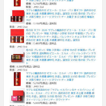
ト お取り寄せ スイーツ ホワイトデー お菓子
価格：5,250円(税込) 送料別
取扱：JMEI 2nd
サブレ3種詰合わせ ピエール・エルメ・パリ 春ギフト 詰め合わせ
東京 お土産 お歳暮 御中元 お返し 誕生日 父の日 母の日 プレゼン
ト お取り寄せ スイーツ ホワイトデー お菓子 手ぶら旅行 帰省み
やげ
価格：7,150円(税込) 送料別
取扱：JMEI 2nd
母の日 ギフト 2026 サブレ3種詰合せ ピエール・エルメ・パリ 母
の日 プレゼント 早割 入学祝い 小学校 女の子 卒業祝い プレゼン
ト 中学生 ホワイトデー お返し バレンタイン チョコ 冬ギフト 詰
め合わせ 東京 お土産 お歳暮 御中元 お返し 誕生日
価格：7,480円(税込) 送料込
取扱：JMEI 3rd
母の日 プレゼント 早割 入学祝い 小学校 女の子 卒業祝い プレゼ
ント 中学生 送料無料 ピエール・エルメ・パリ バレンタイン マカ
ロン 10個詰合わせ ピエール・エルメ・パリ 春ギフト 詰め合わせ
東京 お土産 お歳暮 御中元 お返し 誕生日 父の日 母の日 プレゼン
ト
価格：6,980円(税込) 送料込
取扱：JMEI 3rd
サブレ2種詰合わせ ピエール・エルメ・パリ 春ギフト 詰め合わせ
東京 お土産 お歳暮 御中元 お返し 誕生日 父の日 母の日 プレゼン
ト お取り寄せ スイーツ ホワイトデー お菓子
価格：5,250円(税込) 送料別
取扱：JMEI 3rd
サブレ＆紅茶詰合わせ「サブレ イスパハン＆テ イスパハン」 ピ
エール・エルメ・パリ ギフト 詰め合わせ 東京 お土産 お歳暮 御
中元 お返し 誕生日 父の日 母の日 プレゼント お菓子 お取り寄せ
スイーツ バレンタインデー ホワイトデー
価格：5,000円(税込) 送料別