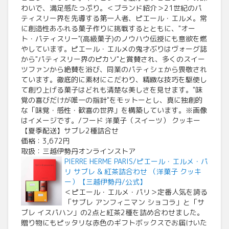
わいで、満足感たっぷり。＜ブランド紹介＞21世紀のパ
ティスリー界を先導する第一人者、ピエール・エルメ。常
に創造性あふれる菓子作りに挑戦するとともに、"オー
ト・パティスリー"(高級菓子)のノウハウ伝授にも意欲を燃
やしています。ピエール・エルメの鬼才ぶりはヴォーグ誌
から"パティスリー界のピカソ"と賞賛され、多くのスイー
ツファンから絶賛を浴び、同業のパティシェから畏敬され
ています。徹底的に素材にこだわり、精緻な技巧を駆使し
て創り上げる菓子はどれも清楚な美しさを見せます。"味
覚の喜びだけが唯一の指針"をモットーとし、真に独創的
な「味覚・感性・歓喜の世界」を構築しています。※画像
はイメージです。/フード 洋菓子（スイーツ） クッキー
【夏季配送】サブレ2種詰合せ
価格：3,672円
取扱：三越伊勢丹オンラインストア
PIERRE HERME PARIS/ピエール・エルメ・パ
リ サブレ & 紅茶詰合わせ （洋菓子 クッキ
ー）【三越伊勢丹/公式】
＜ピエール・エルメ・パリ＞定番人気を誇る
「サブレ アンフィニマン ショコラ」と「サ
ブレ イスパハン」の2点と紅茶2種を詰め合わせました。
贈り物にもピッタリな赤色のギフトボックスでお届けいた