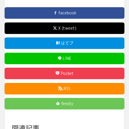
facebook
X (tweet)
はてブ
LINE
Pocket
RSS
feedly
関連記事