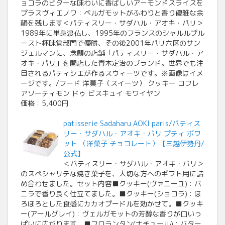
ョコラのビターな味わいに香ばしいアーモンドスライスを
プラスヴィエノワ：ベルガモットがふわりと香り優雅な余
韻を残します＜パティスリー・サダハル・アオキ・パリ＞
1989年に単身渡仏し、1995年のフランスのシャルルプル
ースト杯味覚部門で優勝、その後2001年パリ六区のサン
ジェルマンに、念願の店舗「パティスリー・サダハル・ア
オキ・パリ」を開店した青木定治のブランド。世界でも注
目されるパティシエが作るスウィーツです。※画像はイメ
ージです。/フード 洋菓子（スイーツ） クッキー コフレ
アソーティモン ドゥ ビスキュイ モワイヤン
価格：5,400円
patisserie Sadaharu AOKI paris/パティス
リー・サダハル・アオキ・パリ プティ ボワ
ット （洋菓子 チョコレート）【三越伊勢丹/
公式】
＜パティスリー・サダハル・アオキ・パリ＞
のスペシャリテな焼き菓子を、大切な方へのギフト用に詰
め合わせました。セット内容■クッキー(ヴァニーユ)：バ
ニラで香り良く仕立てました。■クッキー(ショコラ)：ほ
ろほろとした食感にカカオプードルを効かせて。■クッキ
ー(アールグレイ)：ヴェルガモットの芳醇な香りが口いっ
ぱいに広がります。■フロランタン(ナチュール)：バター