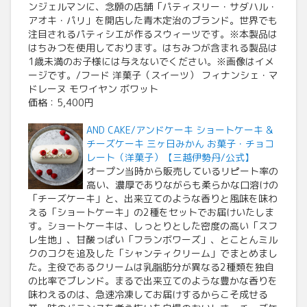
ンジェルマンに、念願の店舗「パティスリー・サダハル・
アオキ・パリ」を開店した青木定治のブランド。世界でも
注目されるパティシエが作るスウィーツです。※本製品は
はちみつを使用しております。はちみつが含まれる製品は
1歳未満のお子様には与えないでください。※画像はイメ
ージです。/フード 洋菓子（スイーツ） フィナンシェ・マ
ドレーヌ モワイヤン ボワット
価格：5,400円
AND CAKE/アンドケーキ ショートケーキ &
チーズケーキ 三ヶ日みかん お菓子・チョコ
レート（洋菓子）【三越伊勢丹/公式】
オープン当時から販売しているリピート率の
高い、濃厚でありながらも柔らかな口溶けの
「チーズケーキ」と、出来立てのような香りと風味を味わ
える「ショートケーキ」の2種をセットでお届けいたしま
す。ショートケーキは、しっとりとした密度の高い「スフ
レ生地」、甘酸っぱい「フランボワーズ」、とことんミル
クのコクを追及した「シャンティクリーム」でまとめまし
た。主役であるクリームは乳脂肪分が異なる2種類を独自
の比率でブレンド。まるで出来立てのような豊かな香りを
味わえるのは、急速冷凍してお届けするからこそ成せる