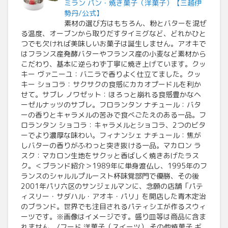
ミラン パン・焼き菓子（洋菓子）【三越伊
勢丹/公式】
素材の選び方はもちろん、粉とバターを混ぜ
る温度、オーブンから取りだすタイミグなど、どれかひと
つでも欠ければ美味しいお菓子は誕生しません。アオキで
はフランス産発酵バターやフランス産の小麦など素材から
こだわり、基本に逆らわず丁寧に焼き上げています。クッ
キー ヴァニーユ：バニラで香りよく仕立てました。クッ
キー ショコラ：サクサクの食感にカカオプードルを利か
せて。サブレ ノワゼット：ほろっと崩れる食感豊かなヘ
ーゼルナッツのサブレ。フロランタン ナチュール：バタ
ーの香りとキャラメルの苦みで食べごたえのある一品。フ
ロランタン ショコラ：キャラメルとショコラ、2つのビタ
ーでより濃厚な味わい。フィナンシェ ナチュール：焦が
しバターの香りがふわっと突き抜ける一品。マカロン ラ
スク：マカロン生地をサクッと香ばしく焼きあげたラス
ク。＜ブランド紹介＞1989年に単身渡仏し、1995年のフ
ランスのシャルルプルースト杯味覚部門で優勝、その後
2001年パリ六区のサンジェルマンに、念願の店舗「パテ
ィスリー・サダハル・アオキ・パリ」を開店した青木定治
のブランド。世界でも注目されるパティシエが作るスウィ
ーツです。※画像はイメージです。盛り皿等は商品に含ま
れません。/フード 洋菓子（スイーツ） その他焼菓子 ギ