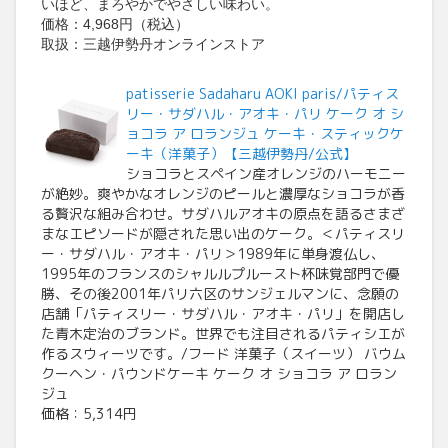
いほど、まろやかでやさしい味わい。
価格：4,968円（税込）
取扱：三越伊勢丹オンラインストア
patisserie Sadaharu AOKI paris/パティス
リー・サダハル・アオキ・パリ ケーク オ シ
ョコラ ア ロランジュ ケーキ・スティックケ
ーキ（洋菓子）【三越伊勢丹/公式】
ショコラとスペイン産オレンジのハーモニー
が絶妙。爽やかなオレンジのピールと濃厚なショコラが香
る贅沢な組み合わせ。サダハルアオキの原点を語るさまざ
まなエピソードが隠された思い出のケーク。＜パティスリ
ー・サダハル・アオキ・パリ＞1989年に単身渡仏し、
1995年のフランスのシャルルプルースト杯味覚部門で優
勝、その後2001年パリ六区のサンジェルマンに、念願の
店舗「パティスリー・サダハル・アオキ・パリ」を開店し
た青木定治のブランド。世界でも注目されるパティシエが
作るスウィーツです。/フード 洋菓子（スイーツ） バウム
クーヘン・パウンドケーキ ケーク オ ショコラ ア ロラン
ジュ
価格：5,314円