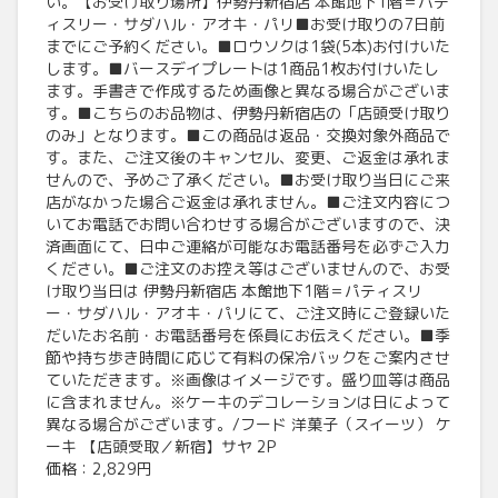
い。【お受け取り場所】伊勢丹新宿店 本館地下1階＝パテ
ィスリー・サダハル・アオキ・パリ■お受け取りの7日前
までにご予約ください。■ロウソクは1袋(5本)お付けいた
します。■バースデイプレートは1商品1枚お付けいたし
ます。手書きで作成するため画像と異なる場合がございま
す。■こちらのお品物は、伊勢丹新宿店の「店頭受け取り
のみ」となります。■この商品は返品・交換対象外商品で
す。また、ご注文後のキャンセル、変更、ご返金は承れま
せんので、予めご了承ください。■お受け取り当日にご来
店がなかった場合ご返金は承れません。■ご注文内容につ
いてお電話でお問い合わせする場合がございますので、決
済画面にて、日中ご連絡が可能なお電話番号を必ずご入力
ください。■ご注文のお控え等はございませんので、お受
け取り当日は 伊勢丹新宿店 本館地下1階＝パティスリ
ー・サダハル・アオキ・パリにて、ご注文時にご登録いた
だいたお名前・お電話番号を係員にお伝えください。■季
節や持ち歩き時間に応じて有料の保冷バックをご案内させ
ていただきます。※画像はイメージです。盛り皿等は商品
に含まれません。※ケーキのデコレーションは日によって
異なる場合がございます。/フード 洋菓子（スイーツ） ケ
ーキ 【店頭受取／新宿】サヤ 2P
価格：2,829円