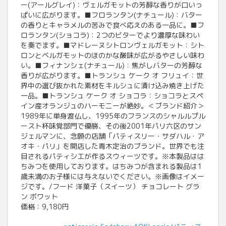
ー(アールグレイ)：ヴェルガモットの芳醇な香りが口いっ
ぱいに広がります。■フロランタン(ナチュール)：バター
の香りとキャラメルの苦みで食べ応えのある一品に。■フ
ロランタン(ショコラ)：2つのビターでより濃厚な味わい
を奏でます。■マドレーヌシトロンヴェルガモット：シト
ロンとベルガモットのほのかな酸味が広がるやさしい味わ
い。■フィナンシェ(ナチュール)：焦がしバターの芳醇な
香りが広がります。■トランシュ ケーク オ フリュイ：世
界中の選び抜かれた素材をキルシュに漬け込み焼き上げた
一品。■トランシュ ケーク オ ショコラ：ショコラとスペ
イン産オランジュのハーモニーが絶妙。＜ブランド紹介＞
1989年に単身渡仏し、1995年のフランスのシャルルプル
ースト杯味覚部門で優勝、その後2001年パリ六区のサン
ジェルマンに、念願の店舗「パティスリー・サダハル・ア
オキ・パリ」を開店した青木定治のブランド。世界でも注
目されるパティシエが作るスウィーツです。※本製品はは
ちみつを使用しております。はちみつが含まれる製品は1
歳未満のお子様には与えないでください。※画像はイメー
ジです。/フード 洋菓子（スイーツ） チョコレート グラ
ン ボワット
価格：9,180円