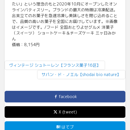
たい」という理念のもと2020年10月にオープンしたオン
ラインパティスリー。ブランドの最大の特徴は冷凍配送。
出来立てのお菓子を急速冷凍し美味しさを閉じ込めること
で、品質の高いお菓子を全国にお届けしています。※画像
はイメージです。/フード 全国おとりよせグルメ 洋菓子
（スイーツ） ショートケーキ＆チーズケーキ 三ヶ日みか
ん
価格：8,154円
ヴィンテージ シュトーレン【フランス菓子16区】
サパン・ド・ノエル【shodai bio nature】
facebook
X (tweet)
はてブ