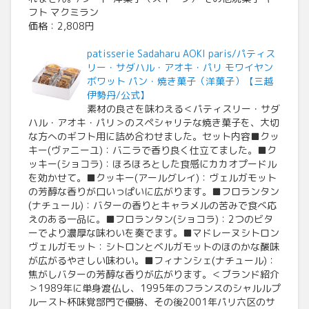
フト マクミラン
価格：2,808円
patisserie Sadaharu AOKI paris/パティス
リー・サダハル・アオキ・パリ モワイヤン
ボワット パン・焼き菓子（洋菓子）【三越
伊勢丹/公式】
素材の良さを味わえる＜パティスリー・サダ
ハル・アオキ・パリ＞のスペシャリテな焼き菓子を、大切
な方へのギフト用に詰め合わせました。セット内容■クッ
キー(ヴァニーユ)：バニラで香り良く仕立てました。■ク
ッキー(ショコラ)：ほろほろとした食感にカカオプードル
を効かせて。■クッキー(アールグレイ)：ヴェルガモット
の芳醇な香りが口いっぱいに広がります。■フロランタン
(ナチュール)：バターの香りとキャラメルの苦みで食べ応
えのある一品に。■フロランタン(ショコラ)：2つのビタ
ーでより濃厚な味わいを奏でます。■マドレーヌシトロン
ヴェルガモット：シトロンとベルガモットのほのかな酸味
が広がるやさしい味わい。■フィナンシェ(ナチュール)：
焦がしバターの芳醇な香りが広がります。＜ブランド紹介
＞1989年に単身渡仏し、1995年のフランスのシャルルプ
ルースト杯味覚部門で優勝、その後2001年パリ六区のサ