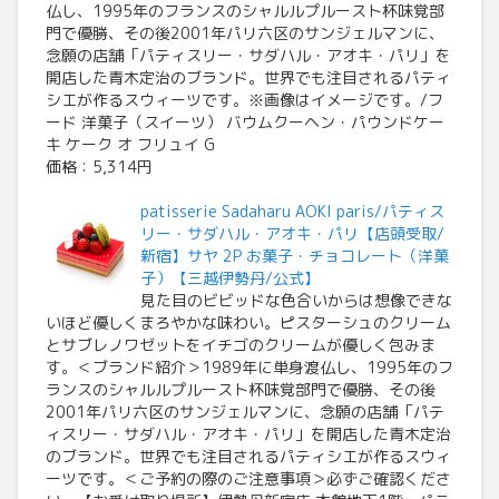
仏し、1995年のフランスのシャルルプルースト杯味覚部
門で優勝、その後2001年パリ六区のサンジェルマンに、
念願の店舗「パティスリー・サダハル・アオキ・パリ」を
開店した青木定治のブランド。世界でも注目されるパティ
シエが作るスウィーツです。※画像はイメージです。/フ
ード 洋菓子（スイーツ） バウムクーヘン・パウンドケー
キ ケーク オ フリュイ G
価格：5,314円
patisserie Sadaharu AOKI paris/パティス
リー・サダハル・アオキ・パリ【店頭受取/
新宿】サヤ 2P お菓子・チョコレート（洋菓
子）【三越伊勢丹/公式】
見た目のビビッドな色合いからは想像できな
いほど優しくまろやかな味わい。ピスターシュのクリーム
とサブレノワゼットをイチゴのクリームが優しく包みま
す。＜ブランド紹介＞1989年に単身渡仏し、1995年のフ
ランスのシャルルプルースト杯味覚部門で優勝、その後
2001年パリ六区のサンジェルマンに、念願の店舗「パテ
ィスリー・サダハル・アオキ・パリ」を開店した青木定治
のブランド。世界でも注目されるパティシエが作るスウィ
ーツです。＜ご予約の際のご注意事項＞必ずご確認くださ