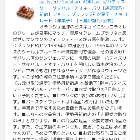
patisserie Sadaharu AOKI paris/パティス
リー・サダハル・アオキ・パリ【店頭受取/
新宿】ショコラ プララン 2P お菓子・チョコ
レート（洋菓子）【三越伊勢丹/公式】
オランジュ風味のビスキュイにショコラオレ
のクリームが見事にマッチ。濃厚なクレームプラリネと忍
ばせたサクサクのフィヨンティーヌが五感を刺激します。
＜ブランド紹介＞1989年に単身渡仏し、1995年のフラン
スのシャルルプルースト杯味覚部門で優勝、その後2001
年パリ六区のサンジェルマンに、念願の店舗「パティスリ
ー・サダハル・アオキ・パリ」を開店した青木定治のブラ
ンド。世界でも注目されるパティシエが作るスウィーツで
す。＜ご予約の際のご注意事項＞必ずご確認ください。
【お受け取り場所】伊勢丹新宿店 本館地下1階＝パティス
リー・サダハル・アオキ・パリ■お受け取りの7日前まで
にご予約ください。■ロウソクは1袋(5本)お付けいたしま
す。■バースデイプレートは1商品1枚お付けいたしま
す。手書きで作成するため画像と異なる場合がございま
す。■こちらのお品物は、伊勢丹新宿店の「店頭受け取り
のみ」となります。■この商品は返品・交換対象外商品で
す。また、ご注文後のキャンセル、変更、ご返金は承れま
せんので、予めご了承ください。■お受け取り当日にご来
店がなかった場合ご返金は承れません。■ご注文内容につ