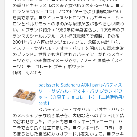
の香りとキャラメルの苦みで食べ応えのある一品に。■フ
ロランタン(ショコラ)：2つのビターでより濃厚な味わい
を奏でます。■マドレーヌシトロンヴェルガモット：シト
ロンとベルガモットのほのかな酸味が広がるやさしい味わ
い。＜ブランド紹介＞1989年に単身渡仏し、1995年のフ
ランスのシャルルプルースト杯味覚部門で優勝、その後
2001年パリ六区のサンジェルマンに、念願の店舗「パテ
ィスリー・サダハル・アオキ・パリ」を開店した青木定治
のブランド。世界でも注目されるパティシエが作るスウィ
ーツです。※画像はイメージです。/フード 洋菓子（スイ
ーツ） チョコレート プティ ボワット
価格：3,240円
patisserie Sadaharu AOKI paris/パティス
リー・サダハル・アオキ・パリ グラン ボワ
ット （洋菓子 チョコレート）【三越伊勢丹/
公式】
＜パティスリー・サダハル・アオキ・パリ＞
のスペシャリテな焼き菓子を、大切な方へのギフト用に詰
め合わせました。セット内容■クッキー(ヴァニーユ)：バ
ニラで香り良く仕立てました。■クッキー(ショコラ)：ほ
ろほろとした食感にカカオプードルを効かせて。■クッキ