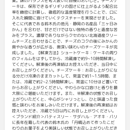
業。味のバランスを考え抜いた自慢のおいしさ。チーズケ
ーキは、保形できるギリギリの固さに仕上がるよう配合比
率を緻密に計算し、徹底的な温度管理を行うことで、口に
入れた瞬間に溶けていくテクスチャーを実現させました。
そこに代表である鈴木氏の地元・静岡の名産品「三ヶ日み
かん」を合わせ、甘さだけではない独特の香りと適度な苦
みをプラス。濃厚でありながらクセのない北海道産クリー
ムチーズと合わせることで、チーズのコクの後にみかんの
爽やかな香りが広がる、奥深い味わいのチーズケーキが完
成しました。【解凍方法】ショートケーキ：ケーキの周り
のフィルムをはずしてから、冷蔵庫で約9~10時間解凍し
てください。解凍後の再凍結はお控えいただき、当日中に
お召し上がりください。チーズケーキ：お召し上がりにな
る分だけ冷凍のままカットして、常温で約1~1.5時間、ま
たは、冷蔵で約2~2.5時間解凍し、常温に10分ほど置いて
からお召し上がりください。やわらかな口溶けと香りを最
大限にご堪能いただけます。また、半解凍の状態でお召し
上がりいただくと、中心がシャリっとし、ひと味違った食
感と味わいをお楽しみいただけます。解凍後の再凍結はお
控えいただき、冷蔵で5日以内にお召し上がりください。
＜ブランド紹介＞パティスリー・サダハル・アオキ・パリ
に長年在籍した代表の鈴木氏の 「丹精込めて作ったこだ
わりのお菓子をより美味しい状態でお召し上がりいただき