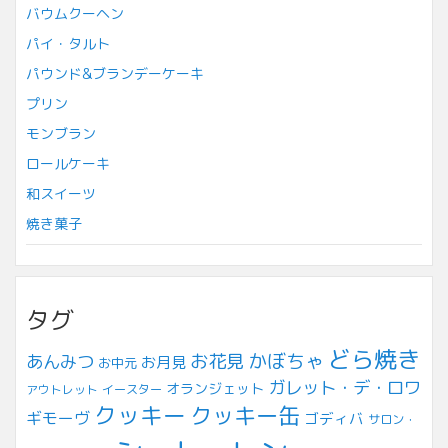
バウムクーヘン
パイ・タルト
パウンド&ブランデーケーキ
プリン
モンブラン
ロールケーキ
和スイーツ
焼き菓子
タグ
どら焼き
お花見
かぼちゃ
あんみつ
お月見
お中元
ガレット・デ・ロワ
オランジェット
アウトレット
イースター
クッキー
クッキー缶
ギモーヴ
ゴディバ
サロン・