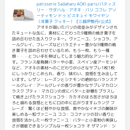
patisserie Sadaharu AOKI paris/パティス
リー・サダハル・アオキ・パリ コフレ アソ
ーティモン ドゥ ビスキュイ モワイヤン
（洋菓子 クッキー）【三越伊勢丹/公式】
アオキが描いたパリの街並みがデザインされ
たキュートな缶に、素材にこだわった9種類の焼き菓子を
詰め合わせた缶入りクッキー。ヴァニーユ、ショコラ、ア
ールグレイ、フレーズなどバラエティー豊かな9種類の焼
き菓子を詰め合わせているため、もう一枚、もう一種
類・・・とつい手を伸ばしてしまう魅力的なアソートで
す。フランス産発酵バターや小麦、スペイン産アーモンド
など、アオキの素材へのこだわりが小さなサブレ1枚1枚
にしっかりとこめられ、香り、味わい、食感を生み出して
います。レザン：レーズンとシナモンの絶妙なバランスア
ールグレイ：アールグレイの香りが豊かなサブレマカロン
ラスク プティ：マカロンの皮にバターと砂糖をプラスし
て焼き上げたラスクショコラ：カカオのほろ苦さがほろほ
ろと崩れる食感とともに口の中に広がりますムラング フ
レーズ：驚くほど軽やかな食感、爽やかなイチゴの酸味が
楽しめる一粒ヴァニーユ ココ：ココナッツの甘い香りと
食感を活かした一枚ヴァニーユ：バターと小麦粉の美味し
さが堪能できるシンプルな一枚ショコラ オ ザマンド：シ