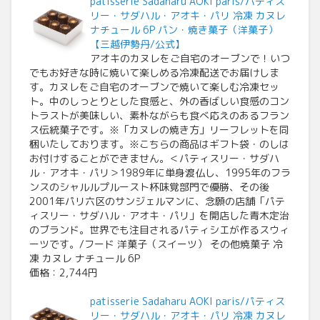
patisserie Sadaharu AOKI paris/パティス
リー・サダハル・アオキ・パリ 冷凍 カヌレ
ナチュール 6P パン・焼き菓子（洋菓子）
【三越伊勢丹/公式】
アオキのカヌレをご自宅のオーブンで！いつ
でもお好きな時に焼いて楽しめる冷凍配送でお届けしま
す。カヌレをご自宅のオーブンで焼いて楽しむ冷凍セッ
ト。中のしっとりとした食感と、外の香ばしい食感のコン
トラストが美味しい、素朴ながらも食べ応えのあるフラン
ス伝統菓子です。※「カヌレの焼き方」リーフレットを同
梱いたしております。※こちらの商品はギフト袋・のしは
お付けすることができません。＜パティスリー・サダハ
ル・アオキ・パリ＞1989年に単身渡仏し、1995年のフラ
ンスのシャルルプルースト杯味覚部門で優勝、その後
2001年パリ六区のサンジェルマンに、念願の店舗「パテ
ィスリー・サダハル・アオキ・パリ」を開店した青木定治
のブランド。世界でも注目されるパティシエが作るスウィ
ーツです。/フード 洋菓子（スイーツ） その他焼菓子 冷
凍 カヌレ ナチュール 6P
価格：2,744円
patisserie Sadaharu AOKI paris/パティス
リー・サダハル・アオキ・パリ 冷凍 カヌレ