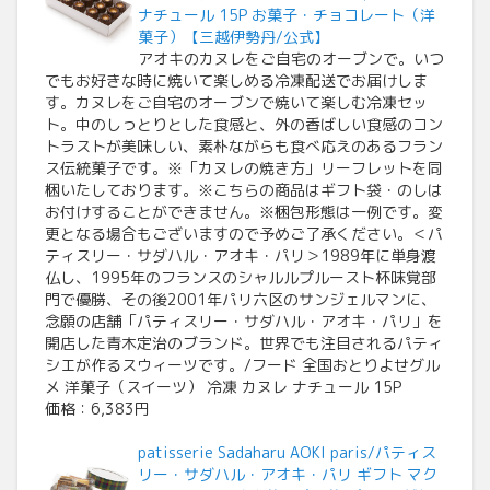
ナチュール 15P お菓子・チョコレート（洋
菓子）【三越伊勢丹/公式】
アオキのカヌレをご自宅のオーブンで。いつ
でもお好きな時に焼いて楽しめる冷凍配送でお届けしま
す。カヌレをご自宅のオーブンで焼いて楽しむ冷凍セッ
ト。中のしっとりとした食感と、外の香ばしい食感のコン
トラストが美味しい、素朴ながらも食べ応えのあるフラン
ス伝統菓子です。※「カヌレの焼き方」リーフレットを同
梱いたしております。※こちらの商品はギフト袋・のしは
お付けすることができません。※梱包形態は一例です。変
更となる場合もございますので予めご了承ください。＜パ
ティスリー・サダハル・アオキ・パリ＞1989年に単身渡
仏し、1995年のフランスのシャルルプルースト杯味覚部
門で優勝、その後2001年パリ六区のサンジェルマンに、
念願の店舗「パティスリー・サダハル・アオキ・パリ」を
開店した青木定治のブランド。世界でも注目されるパティ
シエが作るスウィーツです。/フード 全国おとりよせグル
メ 洋菓子（スイーツ） 冷凍 カヌレ ナチュール 15P
価格：6,383円
patisserie Sadaharu AOKI paris/パティス
リー・サダハル・アオキ・パリ ギフト マク