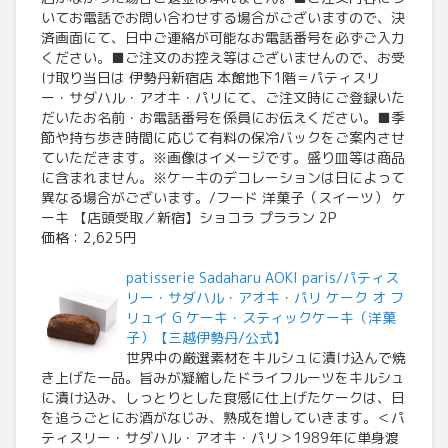
いてお電話でお問い合わせする場合がございますので、決
済画面にて、日中ご連絡が可能なお電話番号を必ずご入力
ください。■ご注文のお控え等はございませんので、お受
け取り当日は 伊勢丹新宿店 本館地下1階＝パティスリ
ー・サダハル・アオキ・パリにて、ご注文時にご登録いた
だいたお名前・お電話番号を係員にお伝えください。■季
節や持ち歩き時間に応じて有料の保冷バックをご案内させ
ていただきます。※画像はイメージです。盛り皿等は商品
に含まれません。※ケーキのデコレーションは日によって
異なる場合がございます。/フード 洋菓子（スイーツ） ケ
ーキ 【店頭受取／新宿】ショコラ プララン 2P
価格：2,625円
patisserie Sadaharu AOKI paris/パティス
リー・サダハル・アオキ・パリ ケーク オ フ
リュイ G ケーキ・スティックケーキ（洋菓
子）【三越伊勢丹/公式】
世界中の厳選素材をキルシュに漬け込んで焼
き上げた一品。旨みが凝縮したドライフルーツをキルシュ
に漬け込み、しっとりとした食感に仕上げたケークは、日
を追うごとにお酒がなじみ、熟成を増していきます。＜パ
ティスリー・サダハル・アオキ・パリ＞1989年に単身渡