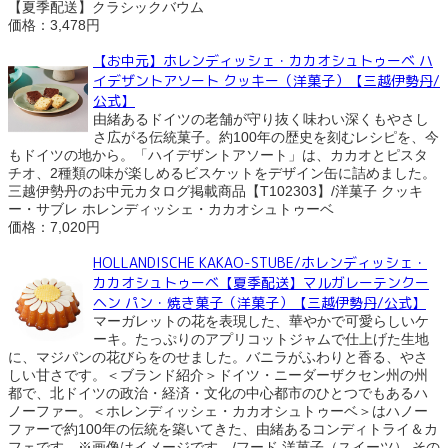
【夏季配送】クラシックバウム
価格：3,478円
【お中元】ホレンディッシェ・カカオシュトゥーベ ハ
イデザントアソート クッキー（洋菓子）【三越伊勢丹/
公式】
由緒あるドイツの老舗が守り抜く味わい深くもやさし
さ広がる伝統菓子。約100年の歴史を刻むレシピを、今
もドイツの地から。「ハイデザントアソート」は、カカオとピスタ
チオ、2種類の味が楽しめるビスケットをデザイン缶に詰めました。
三越伊勢丹のお中元カタログ掲載商品【T102303】/洋菓子 クッキ
ー・サブレ ホレンディッシェ・カカオシュトゥーベ
価格：7,020円
HOLLANDISCHE KAKAO-STUBE/ホレンディッシェ・
カカオシュトゥーベ【夏季配送】マルガレーテンクー
ヘン パン・焼き菓子（洋菓子）【三越伊勢丹/公式】
マーガレットの花を表現した、華やかで可愛らしいケ
ーキ。たっぷりのアプリコットジャムで仕上げた生地
に、マジパンの花びらをのせました。バニラがふわりと香る、やさ
しい甘さです。＜ブランド紹介＞ドイツ・ニーダーザクセン州の州
都で、北ドイツの政治・経済・文化の中心都市のひとつでもあるハ
ノーファー。＜ホレンディッシェ・カカオシュトゥーベ＞はハノー
ファーで約100年の伝統を築いてきた、由緒あるコンディトライ＆カ
フェです。※画像はイメージです。/フード 洋菓子（スイーツ） その