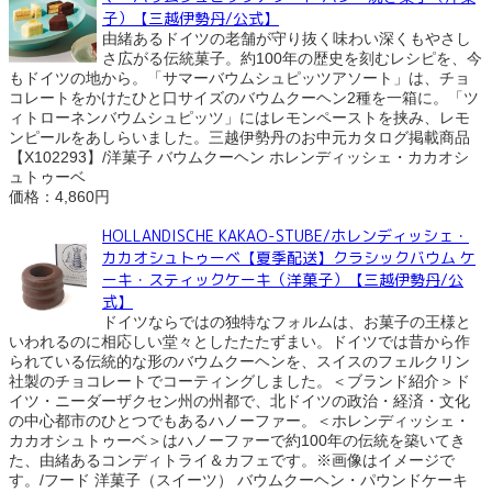
子）【三越伊勢丹/公式】
由緒あるドイツの老舗が守り抜く味わい深くもやさし
さ広がる伝統菓子。約100年の歴史を刻むレシピを、今
もドイツの地から。「サマーバウムシュピッツアソート」は、チョ
コレートをかけたひと口サイズのバウムクーヘン2種を一箱に。「ツ
ィトローネンバウムシュピッツ」にはレモンペーストを挟み、レモ
ンピールをあしらいました。三越伊勢丹のお中元カタログ掲載商品
【X102293】/洋菓子 バウムクーヘン ホレンディッシェ・カカオシ
ュトゥーベ
価格：4,860円
HOLLANDISCHE KAKAO-STUBE/ホレンディッシェ・
カカオシュトゥーベ【夏季配送】クラシックバウム ケ
ーキ・スティックケーキ（洋菓子）【三越伊勢丹/公
式】
ドイツならではの独特なフォルムは、お菓子の王様と
いわれるのに相応しい堂々としたたたずまい。ドイツでは昔から作
られている伝統的な形のバウムクーヘンを、スイスのフェルクリン
社製のチョコレートでコーティングしました。＜ブランド紹介＞ド
イツ・ニーダーザクセン州の州都で、北ドイツの政治・経済・文化
の中心都市のひとつでもあるハノーファー。＜ホレンディッシェ・
カカオシュトゥーベ＞はハノーファーで約100年の伝統を築いてき
た、由緒あるコンディトライ＆カフェです。※画像はイメージで
す。/フード 洋菓子（スイーツ） バウムクーヘン・パウンドケーキ