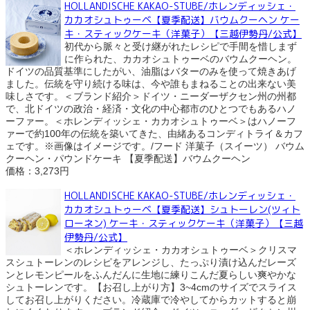
HOLLANDISCHE KAKAO-STUBE/ホレンディッシェ・
カカオシュトゥーベ【夏季配送】バウムクーヘン ケー
キ・スティックケーキ（洋菓子）【三越伊勢丹/公式】
初代から脈々と受け継がれたレシピで手間を惜しまず
に作られた、カカオシュトゥーベのバウムクーヘン。
ドイツの品質基準にしたがい、油脂はバターのみを使って焼きあげ
ました。伝統を守り続ける味は、今や誰もまねることの出来ない美
味しさです。＜ブランド紹介＞ドイツ・ニーダーザクセン州の州都
で、北ドイツの政治・経済・文化の中心都市のひとつでもあるハノ
ーファー。＜ホレンディッシェ・カカオシュトゥーベ＞はハノーフ
ァーで約100年の伝統を築いてきた、由緒あるコンディトライ＆カフ
ェです。※画像はイメージです。/フード 洋菓子（スイーツ） バウム
クーヘン・パウンドケーキ 【夏季配送】バウムクーヘン
価格：3,273円
HOLLANDISCHE KAKAO-STUBE/ホレンディッシェ・
カカオシュトゥーベ【夏季配送】シュトーレン(ツィト
ローネン) ケーキ・スティックケーキ（洋菓子）【三越
伊勢丹/公式】
＜ホレンディッシェ・カカオシュトゥーベ＞クリスマ
スシュトーレンのレシピをアレンジし、たっぷり漬け込んだレーズ
ンとレモンピールをふんだんに生地に練りこんだ夏らしい爽やかな
シュトーレンです。【お召し上がり方】3~4cmのサイズでスライス
してお召し上がりください。冷蔵庫で冷やしてからカットすると崩