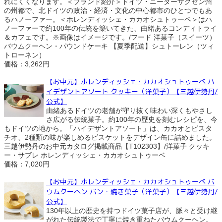
れにくくなります。＜ブランド紹介＞ドイツ・ニーダーザクセン州
の州都で、北ドイツの政治・経済・文化の中心都市のひとつでもあ
るハノーファー。＜ホレンディッシェ・カカオシュトゥーベ＞はハ
ノーファーで約100年の伝統を築いてきた、由緒あるコンディトライ
＆カフェです。※画像はイメージです。/フード 洋菓子（スイーツ）
バウムクーヘン・パウンドケーキ 【夏季配送】シュトーレン（ツィ
トローネン）
価格：3,262円
【お中元】ホレンディッシェ・カカオシュトゥーベ ハ
イデザントアソート クッキー（洋菓子）【三越伊勢丹/
公式】
由緒あるドイツの老舗が守り抜く味わい深くもやさし
さ広がる伝統菓子。約100年の歴史を刻むレシピを、今
もドイツの地から。「ハイデザントアソート」は、カカオとピスタ
チオ、2種類の味が楽しめるビスケットをデザイン缶に詰めました。
三越伊勢丹のお中元カタログ掲載商品【T102303】/洋菓子 クッキ
ー・サブレ ホレンディッシェ・カカオシュトゥーベ
価格：7,020円
【お中元】ホレンディッシェ・カカオシュトゥーベ バ
ウムクーヘン パン・焼き菓子（洋菓子）【三越伊勢丹/
公式】
130年以上の歴史を持つドイツ菓子店が、脈々と受け継
がれた伝統製法で丁寧に焼き重ねたバウムクーヘン。