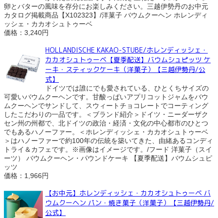
卵とバターの風味を存分にお楽しみください。三越伊勢丹のお中元
カタログ掲載商品【X102323】/洋菓子 バウムクーヘン ホレンディ
ッシェ・カカオシュトゥーベ
価格：3,240円
HOLLANDISCHE KAKAO-STUBE/ホレンディッシェ・
カカオシュトゥーベ【夏季配送】バウムシュピッツ ケ
ーキ・スティックケーキ（洋菓子）【三越伊勢丹/公
式】
ドイツでは誰にでも愛されている、ひとくちサイズの
可愛いバウムクーヘンです。甘酸っぱいアプリコットジャムをバウ
ムクーヘンでサンドして、スウィートチョコレートでコーティング
したこだわりの一品です。＜ブランド紹介＞ドイツ・ニーダーザク
セン州の州都で、北ドイツの政治・経済・文化の中心都市のひとつ
でもあるハノーファー。＜ホレンディッシェ・カカオシュトゥーベ
＞はハノーファーで約100年の伝統を築いてきた、由緒あるコンディ
トライ＆カフェです。※画像はイメージです。/フード 洋菓子（スイ
ーツ） バウムクーヘン・パウンドケーキ 【夏季配送】バウムシュピ
ッツ
価格：1,966円
【お中元】ホレンディッシェ・カカオシュトゥーベ バ
ウムクーヘン パン・焼き菓子（洋菓子）【三越伊勢丹/
公式】