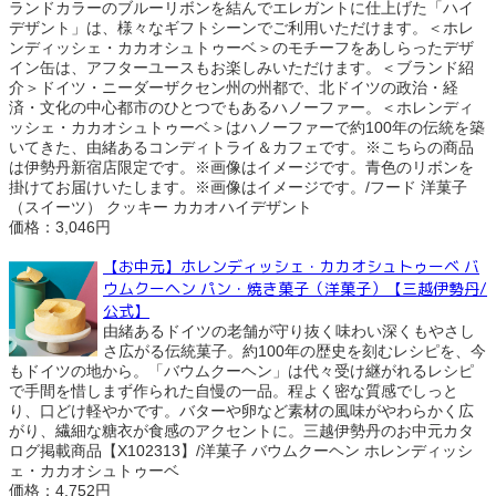
ランドカラーのブルーリボンを結んでエレガントに仕上げた「ハイ
デザント」は、様々なギフトシーンでご利用いただけます。＜ホレ
ンディッシェ・カカオシュトゥーベ＞のモチーフをあしらったデザ
イン缶は、アフターユースもお楽しみいただけます。＜ブランド紹
介＞ドイツ・ニーダーザクセン州の州都で、北ドイツの政治・経
済・文化の中心都市のひとつでもあるハノーファー。＜ホレンディ
ッシェ・カカオシュトゥーベ＞はハノーファーで約100年の伝統を築
いてきた、由緒あるコンディトライ＆カフェです。※こちらの商品
は伊勢丹新宿店限定です。※画像はイメージです。青色のリボンを
掛けてお届けいたします。※画像はイメージです。/フード 洋菓子
（スイーツ） クッキー カカオハイデザント
価格：3,046円
【お中元】ホレンディッシェ・カカオシュトゥーベ バ
ウムクーヘン パン・焼き菓子（洋菓子）【三越伊勢丹/
公式】
由緒あるドイツの老舗が守り抜く味わい深くもやさし
さ広がる伝統菓子。約100年の歴史を刻むレシピを、今
もドイツの地から。「バウムクーヘン」は代々受け継がれるレシピ
で手間を惜しまず作られた自慢の一品。程よく密な質感でしっと
り、口どけ軽やかです。バターや卵など素材の風味がやわらかく広
がり、繊細な糖衣が食感のアクセントに。三越伊勢丹のお中元カタ
ログ掲載商品【X102313】/洋菓子 バウムクーヘン ホレンディッシ
ェ・カカオシュトゥーベ
価格：4,752円