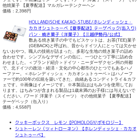
他焼菓子 【夏季配送】マルガレーテンクーヘン
価格：2,398円
HOLLANDISCHE KAKAO-STUBE/ホレンディッシェ・
カカオシュトゥーベ【夏季配送】テーゲベック(缶入り)
パン・焼き菓子（洋菓子）【三越伊勢丹/公式】
数ある焼き菓子の中でもビスケットは、お茶(TEE)菓子
(GEBACK)と呼ばれ、昔からドイツ人にとっては欠かせ
ないおやつ。職人の技術が詰まった、多彩な生地の焼き菓子の詰め
合わせです。シンプルなデザインの缶に、一つひとつ丁寧に詰め合
わせました。＜ブランド紹介＞ドイツ・ニーダーザクセン州の州都
で、北ドイツの政治・経済・文化の中心都市のひとつでもあるハノ
ーファー。＜ホレンディッシェ・カカオシュトゥーベ＞はハノーフ
ァーで約100年の伝統を築いてきた、由緒あるコンディトライ＆カフ
ェです。※画像はイメージです。※本製品ははちみつを使用してお
ります。はちみつが含まれる製品は1歳未満のお子様には与えないで
ください。/フード 洋菓子（スイーツ） その他焼菓子 【夏季配送】
テーゲベック（缶入り）
価格：4,558円
クッキーボックス レモン【POMOLOGY/ポモロジー】
シュトーレン（ツィトローネン）【ホレンディッシェ・カカオ
シュトゥーベ】