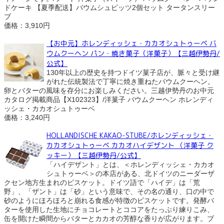
ドケーキ 【夏季配送】バウムシュピッツ2個セット タータンスリー
ブ
価格：3,910円
【お中元】ホレンディッシェ・カカオシュトゥーベ バ
ウムクーヘン パン・焼き菓子（洋菓子）【三越伊勢丹/
公式】
130年以上の歴史を持つドイツ菓子店が、脈々と受け継
がれた伝統製法で丁寧に焼き重ねたバウムクーヘン。
卵とバターの風味を存分にお楽しみください。三越伊勢丹のお中元
カタログ掲載商品【X102323】/洋菓子 バウムクーヘン ホレンディ
ッシェ・カカオシュトゥーベ
価格：3,240円
HOLLANDISCHE KAKAO-STUBE/ホレンディッシェ・
カカオシュトゥーベ カカオハイデザント （洋菓子 ク
ッキー）【三越伊勢丹/公式】
「ハイデザント」とは、＜ホレンディッシェ・カカオ
シュトゥーベ＞の本店がある、北ドイツのニーダーザ
クセン地方生まれのビスケット。ドイツ語で「ハイデ」は「荒
野」、「ザント」は「砂」という意味で、その名の通り、口の中で
砂のようにほろほろと崩れる食感が特徴のビスケットです。発酵バ
ターを使用した生地にチョコレートとココアをたっぷり練りこみ、
缶を開けた瞬間からバターとカカオの芳醇な香りが広がります。ブ