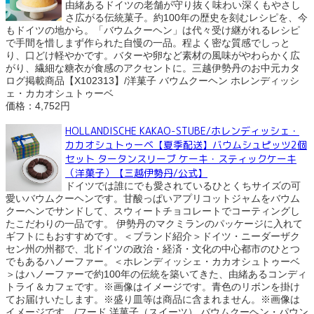
由緒あるドイツの老舗が守り抜く味わい深くもやさし
さ広がる伝統菓子。約100年の歴史を刻むレシピを、今
もドイツの地から。「バウムクーヘン」は代々受け継がれるレシピ
で手間を惜しまず作られた自慢の一品。程よく密な質感でしっと
り、口どけ軽やかです。バターや卵など素材の風味がやわらかく広
がり、繊細な糖衣が食感のアクセントに。三越伊勢丹のお中元カタ
ログ掲載商品【X102313】/洋菓子 バウムクーヘン ホレンディッシ
ェ・カカオシュトゥーベ
価格：4,752円
HOLLANDISCHE KAKAO-STUBE/ホレンディッシェ・
カカオシュトゥーベ【夏季配送】バウムシュピッツ2個
セット タータンスリーブ ケーキ・スティックケーキ
（洋菓子）【三越伊勢丹/公式】
ドイツでは誰にでも愛されているひとくちサイズの可
愛いバウムクーヘンです。甘酸っぱいアプリコットジャムをバウム
クーヘンでサンドして、スウィートチョコレートでコーティングし
たこだわりの一品です。 伊勢丹のマクミランのパッケージに入れて
ギフトにもおすすめです。＜ブランド紹介＞ドイツ・ニーダーザク
セン州の州都で、北ドイツの政治・経済・文化の中心都市のひとつ
でもあるハノーファー。＜ホレンディッシェ・カカオシュトゥーベ
＞はハノーファーで約100年の伝統を築いてきた、由緒あるコンディ
トライ＆カフェです。※画像はイメージです。青色のリボンを掛け
てお届けいたします。※盛り皿等は商品に含まれません。※画像は
イメージです。/フード 洋菓子（スイーツ） バウムクーヘン・パウン