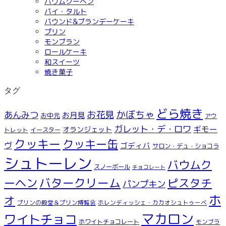
バウムクーヘン
パイ・タルト
パウンド&ブランデーケーキ
プリン
モンブラン
ロールケーキ
和スイーツ
焼き菓子
タグ
どら焼き
お花見
かぼちゃ
あんみつ
お月見
お中元
アウ
ガレット・デ・ロワ
ギモー
オランジェット
トレット
イースター
クッキー
クッキー缶
ヴ
ゴディバ
サロン・デュ・ショコラ
シュトーレン
バウムク
スノーボール
チョコレート
ーヘン
バタークリーム
ピスタチ
パンプキン
ホ
オ
プリンの殿堂＆プリン博覧会
ホレンディッシェ・カカオシュトゥーベ
マカロン
ワイトチョコ
ホワイトチョコレート
モンブラ