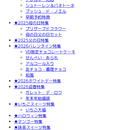
シュトーレン＆パネトーネ
ブッシュ・ド・ノエル
早期予約特典
★2025母の日特集
プリザーブドフラワー
母の日父の日セット
★2025父の日特集
★2026バレンタイン特集
VD限定チョコレートケーキ
せんべい・あられ
アルコール入り
友チョコ・義理チョコ
和風
★2026ホワイトデー特集
★2026迎春特集
ガレット・デ・ロワ
年末年始福袋
★いちごスイーツ特集
いちご大福
★ハロウィン特集
★マンゴー特集
★抹茶スイーツ特集