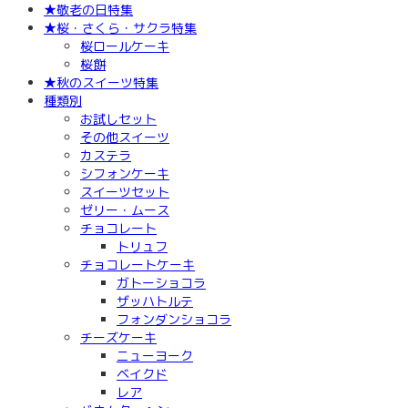
★敬老の日特集
★桜・さくら・サクラ特集
桜ロールケーキ
桜餅
★秋のスイーツ特集
種類別
お試しセット
その他スイーツ
カステラ
シフォンケーキ
スイーツセット
ゼリー・ムース
チョコレート
トリュフ
チョコレートケーキ
ガトーショコラ
ザッハトルテ
フォンダンショコラ
チーズケーキ
ニューヨーク
ベイクド
レア