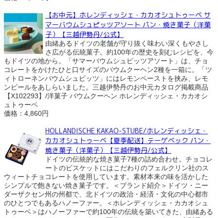
【お中元】ホレンディッシェ・カカオシュトゥーベ サ
マーバウムシュピッツアソート パン・焼き菓子（洋菓
子）【三越伊勢丹/公式】
由緒あるドイツの老舗が守り抜く味わい深くもやさし
さ広がる伝統菓子。約100年の歴史を刻むレシピを、今
もドイツの地から。「サマーバウムシュピッツアソート」は、チョ
コレートをかけたひと口サイズのバウムクーヘン2種を一箱に。「ツ
ィトローネンバウムシュピッツ」にはレモンペーストを挟み、レモ
ンピールをあしらいました。三越伊勢丹のお中元カタログ掲載商品
【X102293】/洋菓子 バウムクーヘン ホレンディッシェ・カカオシ
ュトゥーベ
価格：4,860円
HOLLANDISCHE KAKAO-STUBE/ホレンディッシェ・
カカオシュトゥーベ【夏季配送】テーゲベック パン・
焼き菓子（洋菓子）【三越伊勢丹/公式】
ドイツの伝統的な焼き菓子7種の詰め合わせ。チョコレ
ートのビスケットにはこだわりのフェルクリン社のス
ウィートチョコレートを使用しています。素材本来の味を活かした
シンプルで飽きない焼き菓子です。＜ブランド紹介＞ドイツ・ニー
ダーザクセン州の州都で、北ドイツの政治・経済・文化の中心都市
のひとつでもあるハノーファー。＜ホレンディッシェ・カカオシュ
トゥーベ＞はハノーファーで約100年の伝統を築いてきた、由緒ある