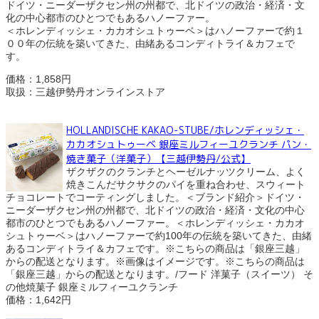
ドイツ・ニーダーザクセン州の州都で、北ドイツの政治・経済・文
化の中心都市のひとつでもあるハノーファー。
＜ホレンディッシェ・カカオシュトゥーベ＞はハノーファーで約１
００年の伝統を築いてきた、由緒あるコンディトライ＆カフェで
す。
価格：1,858円
取扱：三越伊勢丹オンラインストア
HOLLANDISCHE KAKAO-STUBE/ホレンディッシェ・
カカオシュトゥーベ 銀座ミルフィーユクランチ パン・
焼き菓子（洋菓子）【三越伊勢丹/公式】
ザクザクのクランチとヘーゼルナッツクリーム、よく
焼きこんだサクサクのパイを重ね合わせ、スウィート
チョコレートでコーティングしました。＜ブランド紹介＞ドイツ・
ニーダーザクセン州の州都で、北ドイツの政治・経済・文化の中心
都市のひとつでもあるハノーファー。＜ホレンディッシェ・カカオ
シュトゥーベ＞はハノーファーで約100年の伝統を築いてきた、由緒
あるコンディトライ＆カフェです。※こちらの商品は「銀座三越」
からの配送となります。※画像はイメージです。※こちらの商品は
「銀座三越」からの配送となります。/フード 洋菓子（スイーツ） そ
の他焼菓子 銀座ミルフィーユクランチ
価格：1,642円