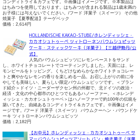
コンディトライ＆カフェです。※画像はイメージです。※本製品は
はちみつを使用しております。はちみつが含まれる製品は1歳未満の
お子様には与えないでください。/フード 洋菓子（スイーツ） その他
焼菓子 【夏季配送】テーゲベック
価格：2,614円
HOLLANDISCHE KAKAO-STUBE/ホレンディッシェ・
カカオシュトゥーベ ツィトローネンバウムシュピッツ
ケーキ・スティックケーキ（洋菓子）【三越伊勢丹/公
式】
人気のバウムシュピッツにレモンペーストをサンド
し、ホワイトチョコレートでコーティングしました。天面には、レ
モンピールをトッピング。くちどけなめらかなホワイトチョコレー
トと爽やかなレモンの香りを楽しめる一品。お召し上がりの前に冷
やしても美味しい、夏らしい限定バウムシュピッツです。＜ブラン
ド紹介＞ドイツ・ニーダーザクセン州の州都で、北ドイツの政治・
経済・文化の中心都市のひとつでもあるハノーファー。＜ホレンデ
ィッシェ・カカオシュトゥーベ＞はハノーファーで約100年の伝統を
築いてきた、由緒あるコンディトライ＆カフェです。※画像はイメ
ージです。/フード 洋菓子（スイーツ） バウムクーヘン・パウンドケ
ーキ ツィトローネンバウムシュピッツ
価格：2,182円
【お中元】ホレンディッシェ・カカオシュトゥーベ サ
マーバウムシュピッツアソート パン・焼き菓子（洋菓