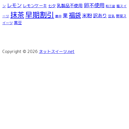
レモン
卵不使用
乳製品不使用
レモンケーキ
七夕
ン
塩スイ
和三盆
早期割引
抹茶
福袋
米粉
栗
訳あり
ーツ
豆乳
野菜ス
最中
黒豆
イーツ
Copyright © 2026
ネットスイーツ.net