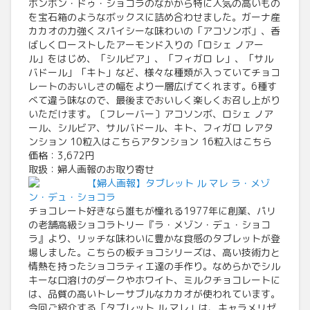
ボンボン・ドゥ・ショコラのなかから特に人気の高いもの
を宝石箱のようなボックスに詰め合わせました。ガーナ産
カカオの力強くスパイシーな味わいの「アコソンボ」、香
ばしくローストしたアーモンド入りの「ロシェ ノアー
ル」をはじめ、「シルビア」、「フィガロ レ」、「サル
バドール」「キト」など、様々な種類が入っていてチョコ
レートのおいしさの幅をより一層広げてくれます。6種す
べて違う味なので、最後までおいしく楽しくお召し上がり
いただけます。〔フレーバー〕アコソンボ、ロシェ ノア
ール、シルビア、サルバドール、キト、フィガロ レアタ
ンション 10粒入はこちらアタンション 16粒入はこちら
価格：3,672円
取扱：婦人画報のお取り寄せ
【婦人画報】タブレット ル マレ ラ・メゾ
ン・デュ・ショコラ
チョコレート好きなら誰もが憧れる1977年に創業、パリ
の老舗高級ショコラトリー『ラ・メゾン・デュ・ショコ
ラ』より、リッチな味わいに豊かな食感のタブレットが登
場しました。こちらの板チョコシリーズは、高い技術力と
情熱を持ったショコラティエ達の手作り。なめらかでシル
キーな口溶けのダークやホワイト、ミルクチョコレートに
は、品質の高いトレーサブルなカカオが使われています。
今回ご紹介する「タブレット ル マレ」は、キャラメリゼ