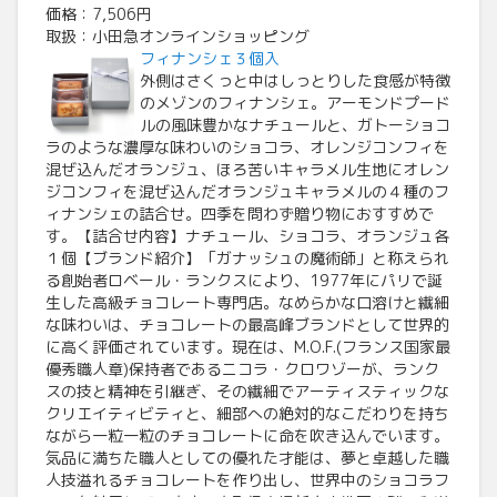
価格：7,506円
取扱：小田急オンラインショッピング
フィナンシェ３個入
外側はさくっと中はしっとりした食感が特徴
のメゾンのフィナンシェ。アーモンドプード
ルの風味豊かなナチュールと、ガトーショコ
ラのような濃厚な味わいのショコラ、オレンジコンフィを
混ぜ込んだオランジュ、ほろ苦いキャラメル生地にオレン
ジコンフィを混ぜ込んだオランジュキャラメルの４種のフ
ィナンシェの詰合せ。四季を問わず贈り物におすすめで
す。【詰合せ内容】ナチュール、ショコラ、オランジュ各
１個【ブランド紹介】「ガナッシュの魔術師」と称えられ
る創始者ロベール・ランクスにより、1977年にパリで誕
生した高級チョコレート専門店。なめらかな口溶けと繊細
な味わいは、チョコレートの最高峰ブランドとして世界的
に高く評価されています。現在は、M.O.F.(フランス国家最
優秀職人章)保持者であるニコラ・クロワゾーが、ランク
スの技と精神を引継ぎ、その繊細でアーティスティックな
クリエイティビティと、細部への絶対的なこだわりを持ち
ながら一粒一粒のチョコレートに命を吹き込んでいます。
気品に満ちた職人としての優れた才能は、夢と卓越した職
人技溢れるチョコレートを作り出し、世界中のショコラフ