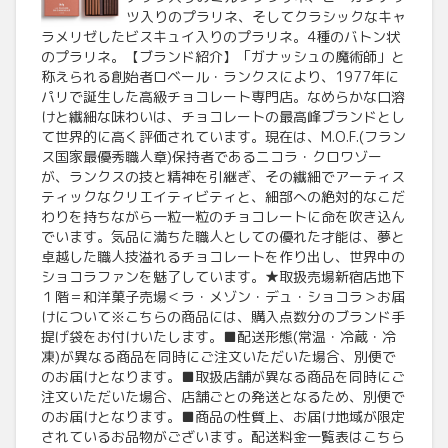
ツ入りのプラリネ、そしてクラシックなキャ
ラメリゼしたビスキュイ入りのプラリネ。4種のバトン状
のプラリネ。【ブランド紹介】「ガナッシュの魔術師」と
称えられる創始者ロベール・ランクスにより、1977年に
パリで誕生した高級チョコレート専門店。なめらかな口溶
けと繊細な味わいは、チョコレートの最高峰ブランドとし
て世界的に高く評価されています。現在は、M.O.F.(フラン
ス国家最優秀職人章)保持者であるニコラ・クロワゾー
が、ランクスの技と精神を引継ぎ、その繊細でアーティス
ティックなクリエイティビティと、細部への絶対的なこだ
わりを持ちながら一粒一粒のチョコレートに命を吹き込ん
でいます。気品に満ちた職人としての優れた才能は、夢と
卓越した職人技溢れるチョコレートを作り出し、世界中の
ショコラファンを魅了しています。★取扱売場新宿店地下
１階＝和洋菓子売場＜ラ・メゾン・デュ・ショコラ＞お届
けについて※こちらの商品には、購入点数分のブランド手
提げ袋をお付けいたします。■配送形態(常温・冷蔵・冷
凍)が異なる商品を同時にご注文いただいた場合、別便で
のお届けとなります。■取扱店舗が異なる商品を同時にご
注文いただいた場合、店舗ごとの発送となるため、別便で
のお届けとなります。■商品の性質上、お届け地域が限定
されているお品物がございます。配送料金一覧表はこちら