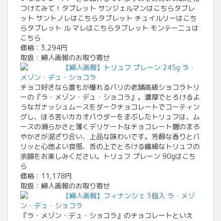
つけてみて！タブレット サンジェルマンはこちらタブレ
ット サントノレはこちらタブレット チュイルリーはこち
らタブレット ル マレはこちらタブレット モンテーニュは
こちら
価格：3,294円
取扱：婦人画報のお取り寄せ
【婦人画報】トリュフ プレーン 245g ラ・
メゾン・デュ・ショコラ
チョコ好きなら誰もが憧れるパリの老舗高級ショコラトリ
ーの『ラ・メゾン・デュ・ショコラ』。濃厚でとろけるよ
うなガナッシュムースをダークチョコレートでコーティン
グし、ほろ苦いカカオパウダーをまぶしたトリュフは、ム
ースの滑らかさと薄くデリケートなチョコレート層のまろ
やかさが混ざり合い、上品な味わいです。芳醇な香りとパ
リッと心地よい食感、舌の上でとろける繊細なトリュフの
余韻をお楽しみください。トリュフ プレーン 90gはこち
ら
価格：11,178円
取扱：婦人画報のお取り寄せ
【婦人画報】フィナンシェ 3個入 ラ・メゾ
ン・デュ・ショコラ
『ラ・メゾン・デュ・ショコラ』のチョコレートといえ