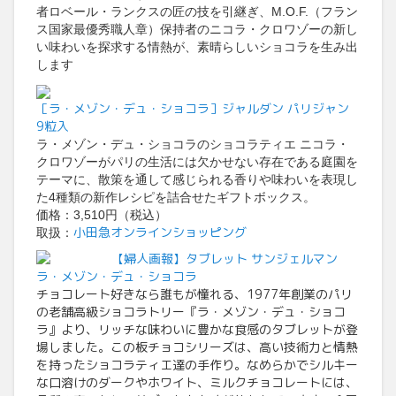
者ロベール・ランクスの匠の技を引継ぎ、M.O.F.（フラン
ス国家最優秀職人章）保持者のニコラ・クロワゾーの新し
い味わいを探求する情熱が、素晴らしいショコラを生み出
します
［ラ・メゾン・デュ・ショコラ］ジャルダン パリジャン
9粒入
ラ・メゾン・デュ・ショコラのショコラティエ ニコラ・
クロワゾーがパリの生活には欠かせない存在である庭園を
テーマに、散策を通して感じられる香りや味わいを表現し
た4種類の新作レシピを詰合せたギフトボックス。
価格：3,510円（税込）
小田急オンラインショッピング
取扱：
【婦人画報】タブレット サンジェルマン
ラ・メゾン・デュ・ショコラ
チョコレート好きなら誰もが憧れる、1977年創業のパリ
の老舗高級ショコラトリー『ラ・メゾン・デュ・ショコ
ラ』より、リッチな味わいに豊かな食感のタブレットが登
場しました。この板チョコシリーズは、高い技術力と情熱
を持ったショコラティエ達の手作り。なめらかでシルキー
な口溶けのダークやホワイト、ミルクチョコレートには、