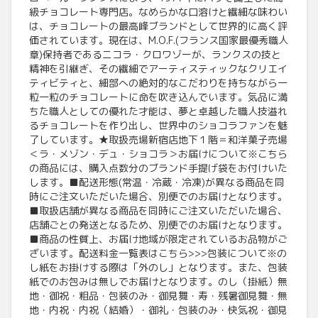
級チョコレート専門店。なめらかな口溶けと繊細な味わい
は、チョコレートの最高峰ブランドとして世界的に高く評
価されています。現在は、M.O.F.(フランス国家最優秀職人
章)保持者であるニコラ・クロワゾーが、ランクスの技と
精神を引継ぎ、その繊細でアーティスティックなクリエイ
ティビティと、細部への絶対的なこだわりを持ちながら一
粒一粒のチョコレートに命を吹き込んでいます。気品に満
ちた職人としての優れた才能は、夢と卓越した職人技溢れ
るチョコレートを作り出し、世界中のショコラファンを魅
了しています。★取扱売場新宿店地下１階＝和洋菓子売場
＜ラ・メゾン・デュ・ショコラ＞お届けについて※こちら
の商品には、購入点数分のブランド手提げ袋をお付けいた
します。■配送形態(常温・冷蔵・冷凍)が異なる商品を同
時にご注文いただいた場合、別便でのお届けとなります。
■取扱店舗が異なる商品を同時にご注文いただいた場合、
店舗ごとの発送となるため、別便でのお届けとなります。
■商品の性質上、お届け地域が限定されているお品物がご
ざいます。配送料金一覧表はこちら>>>包装について※の
し紙をお掛けする際は「外のし」となります。また、包装
紙でのお包みは無しでお届けとなります。のし（掛紙）無
地・御祝・粗品・包装のみ・御見舞・寿・残暑御見舞・無
地・内祝・内祝（結婚）・御礼・包装のみ・快気祝・御見