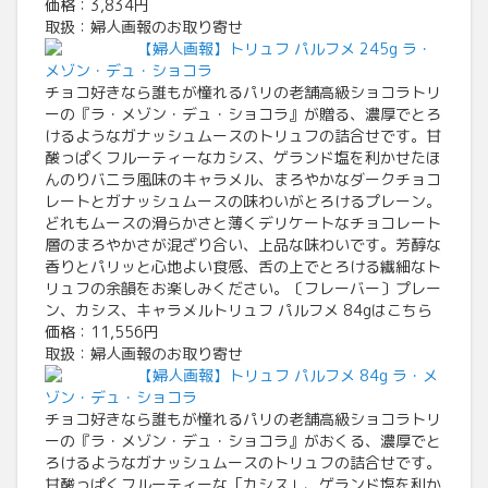
価格：3,834円
取扱：婦人画報のお取り寄せ
【婦人画報】トリュフ パルフメ 245g ラ・
メゾン・デュ・ショコラ
チョコ好きなら誰もが憧れるパリの老舗高級ショコラトリ
ーの『ラ・メゾン・デュ・ショコラ』が贈る、濃厚でとろ
けるようなガナッシュムースのトリュフの詰合せです。甘
酸っぱくフルーティーなカシス、ゲランド塩を利かせたほ
んのりバニラ風味のキャラメル、まろやかなダークチョコ
レートとガナッシュムースの味わいがとろけるプレーン。
どれもムースの滑らかさと薄くデリケートなチョコレート
層のまろやかさが混ざり合い、上品な味わいです。芳醇な
香りとパリッと心地よい食感、舌の上でとろける繊細なト
リュフの余韻をお楽しみください。〔フレーバー〕プレー
ン、カシス、キャラメルトリュフ パルフメ 84gはこちら
価格：11,556円
取扱：婦人画報のお取り寄せ
【婦人画報】トリュフ パルフメ 84g ラ・メ
ゾン・デュ・ショコラ
チョコ好きなら誰もが憧れるパリの老舗高級ショコラトリ
ーの『ラ・メゾン・デュ・ショコラ』がおくる、濃厚でと
ろけるようなガナッシュムースのトリュフの詰合せです。
甘酸っぱくフルーティーな「カシス」、ゲランド塩を利か