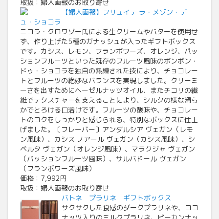
取扱：婦人画報のお取り寄せ
【婦人画報】フリュイテ ラ・メゾン・デ
ュ・ショコラ
ニコラ・クロワゾー氏による生クリームやバターを使用せ
ず、作り上げた5種のガナッシュが入ったギフトボックス
です。カシス、レモン、フランボワーズ、オレンジ、パッ
ションフルーツといった既存のフルーツ風味のボンボン・
ドゥ・ショコラを独自の熟練された技により、チョコレー
トとフルーツの絶妙なバランスを実現しました。クリーミ
ーさを出すためにヘーゼルナッツオイル、またチコリの繊
維でテクスチャーを支えることにより、シルクの様な滑ら
かでとろける口溶けです。フルーツの酸味や、チョコレー
トのコクをしっかりと感じられる、特別なボックスに仕上
げました。〔フレーバー〕アンダルシア ヴェガン（レモ
ン風味）、カシス ノアール ヴェガン（カシス風味）、シ
ベルタ ヴェガン（オレンジ風味）、マラクジャ ヴェガン
（パッションフルーツ風味）、サルバドール ヴェガン
（フランボワーズ風味）
価格：7,992円
取扱：婦人画報のお取り寄せ
バトネ プラリネ ギフトボックス
サクサクした食感のダークプラリネや、ココ
ナッツ入りのミルクプラリネ、ピーカンナッ