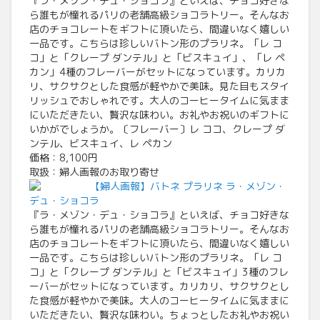
『ラ・メゾン・デュ・ショコラ』といえば、チョコ好きな
ら誰もが憧れるパリの老舗高級ショコラトリー。そんなお
店のチョコレートをギフトに頂いたら、間違いなく嬉しい
一品です。こちらは珍しいバトン形のプラリネ。「レ コ
コ」と「クレープ ダンテル」と「ビスキュイ」、「レ ペ
カン」4種のフレーバーがセットになっています。カリカ
リ、サクサクとした食感が軽やかで美味。見た目もスタイ
リッシュでおしゃれです。大人のコーヒータイムに気まま
にいただきたい、贅沢な味わい。お礼やお祝いのギフトに
いかがでしょうか。〔フレーバー〕レ ココ、クレープ ダ
ンテル、ビスキュイ、レ ペカン
価格：8,100円
取扱：婦人画報のお取り寄せ
【婦人画報】バトネ プラリネ ラ・メゾン・
デュ・ショコラ
『ラ・メゾン・デュ・ショコラ』といえば、チョコ好きな
ら誰もが憧れるパリの老舗高級ショコラトリー。そんなお
店のチョコレートをギフトに頂いたら、間違いなく嬉しい
一品です。こちらは珍しいバトン形のプラリネ。「レ コ
コ」と「クレープ ダンテル」と「ビスキュイ」3種のフレ
ーバーがセットになっています。カリカリ、サクサクとし
た食感が軽やかで美味。大人のコーヒータイムに気ままに
いただきたい、贅沢な味わい。ちょっとしたお礼やお祝い