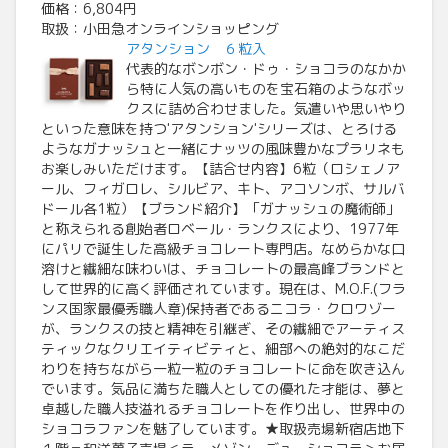
価格：6,804円
取扱：小田急オンラインショッピング
アタンション ６粒入
代表的なボンボン・ドゥ・ショコラのなかか
ら特に人気の高いものを宝石箱のようなボッ
クスに詰め合わせました。気遣いや思いやり
といった意味を持つ'アタンション'シリーズは、とろける
ようなガナッシュと一緒にナッツの風味豊かなプラリネも
お楽しみいただけます。【詰合せ内容】6粒（ロシェノア
ール、フィガロレ、シルビア、キト、アコソンボ、サルバ
ドール各1粒）【ブランド紹介】「ガナッシュの魔術師」
と称えられる創始者ロベール・ランクスにより、1977年
にパリで誕生した高級チョコレート専門店。なめらかな口
溶けと繊細な味わいは、チョコレートの最高峰ブランドと
して世界的に高く評価されています。現在は、M.O.F.(フラ
ンス国家最優秀職人章)保持者であるニコラ・クロワゾー
が、ランクスの技と精神を引継ぎ、その繊細でアーティス
ティックなクリエイティビティと、細部への絶対的なこだ
わりを持ちながら一粒一粒のチョコレートに命を吹き込ん
でいます。気品に満ちた職人としての優れた才能は、夢と
卓越した職人技溢れるチョコレートを作り出し、世界中の
ショコラファンを魅了しています。★取扱売場新宿店地下