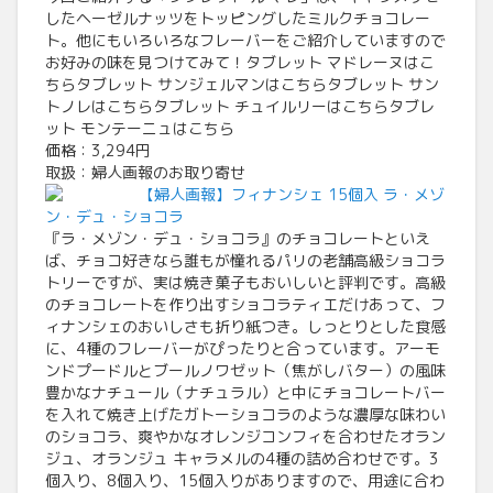
したヘーゼルナッツをトッピングしたミルクチョコレー
ト。他にもいろいろなフレーバーをご紹介していますので
お好みの味を見つけてみて！タブレット マドレーヌはこ
ちらタブレット サンジェルマンはこちらタブレット サン
トノレはこちらタブレット チュイルリーはこちらタブレ
ット モンテーニュはこちら
価格：3,294円
取扱：婦人画報のお取り寄せ
【婦人画報】フィナンシェ 15個入 ラ・メゾ
ン・デュ・ショコラ
『ラ・メゾン・デュ・ショコラ』のチョコレートといえ
ば、チョコ好きなら誰もが憧れるパリの老舗高級ショコラ
トリーですが、実は焼き菓子もおいしいと評判です。高級
のチョコレートを作り出すショコラティエだけあって、フ
ィナンシェのおいしさも折り紙つき。しっとりとした食感
に、4種のフレーバーがぴったりと合っています。アーモ
ンドプードルとブールノワゼット（焦がしバター）の風味
豊かなナチュール（ナチュラル）と中にチョコレートバー
を入れて焼き上げたガトーショコラのような濃厚な味わい
のショコラ、爽やかなオレンジコンフィを合わせたオラン
ジュ、オランジュ キャラメルの4種の詰め合わせです。3
個入り、8個入り、15個入りがありますので、用途に合わ