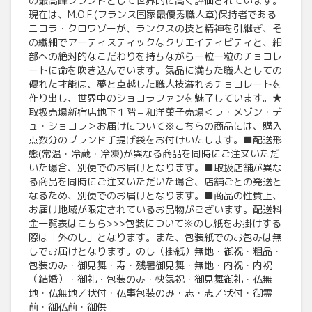
の最高峰ブランドとして世界的に高く評価されています。
現在は、M.O.F.(フランス国家最優秀職人章)保持者である
ニコラ・クロワゾーが、ランクスの技と精神を引継ぎ、そ
の繊細でアーティスティックなクリエイティビティと、細
部への絶対的なこだわりを持ちながら一粒一粒のチョコレ
ートに命を吹き込んでいます。気品に満ちた職人としての
優れた才能は、夢と卓越した職人技溢れるチョコレートを
作り出し、世界中のショコラファンを魅了しています。★
取扱売場新宿店地下１階＝和洋菓子売場＜ラ・メゾン・デ
ュ・ショコラ＞お届けについて※こちらの商品には、購入
点数分のブランド手提げ袋をお付けいたします。■配送形
態(常温・冷蔵・冷凍)が異なる商品を同時にご注文いただ
いた場合、別便でのお届けとなります。■取扱店舗が異な
る商品を同時にご注文いただいた場合、店舗ごとの発送と
なるため、別便でのお届けとなります。■商品の性質上、
お届け地域が限定されているお品物がございます。配送料
金一覧表はこちら>>>包装について※のし紙をお掛けする
際は「外のし」となります。また、包装紙でのお包みは無
しでお届けとなります。のし（掛紙）無地・御祝・粗品・
包装のみ・御見舞・寿・残暑御見舞・無地・内祝・内祝
（結婚）・御礼・包装のみ・快気祝・御見舞御礼・仏無
地・仏無地／状付・仏事包装のみ・志・志／状付・御霊
前・御仏前・御供