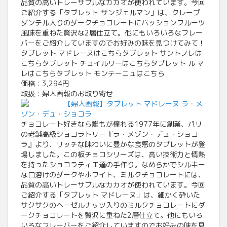
品質の高いトレーサブルなカカオが使われています。今回
ご紹介する「タブレット サンジェルマン」は、クレープ
ダンテル入りのダークチョコレートにパッションフルーツ
風味を重ねた贅沢な2層仕立て。他にもいろいろなフレー
バーをご紹介していますのでお好みの味を見つけてみて！
タブレット マドレーヌはこちらタブレット サントノレは
こちらタブレット チュイルリーはこちらタブレット ル マ
レはこちらタブレット モンテーニュはこちら
価格：3,294円
取扱：婦人画報のお取り寄せ
【婦人画報】タブレット マドレーヌ ラ・メ
ゾン・デュ・ショコラ
チョコレート好きなら誰もが憧れる1977年に創業、パリ
の老舗高級ショコラトリー『ラ・メゾン・デュ・ショコ
ラ』より、リッチな味わいに豊かな食感のタブレットが登
場しました。この板チョコシリーズは、高い技術力と情熱
を持ったショコラティエ達の手作り。なめらかでシルキー
な口溶けのダークやホワイト、ミルクチョコレートには、
品質の高いトレーサブルなカカオが使われています。今回
ご紹介する「タブレット マドレーヌ」は、細かく砕いた
サクサクのヘーゼルナッツ入りのミルクチョコレートにダ
ークチョコレートを贅沢に重ねた2層仕立て。他にもいろ
いろなフレーバーをご紹介していますのでお好みの味を見