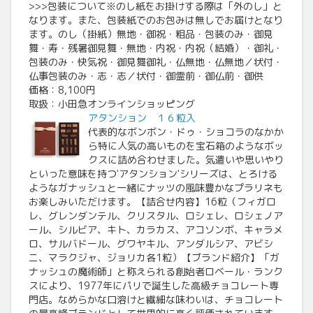
>>>包装について※のし紙をお掛けする際は「外のし」と
なります。また、包装紙でのお包みは無しでお届けとなり
ます。のし（掛紙）無地・御祝・粗品・包装のみ・御見
舞・寿・残暑御見舞・無地・内祝・内祝（結婚）・御礼・
包装のみ・快気祝・御見舞御礼・仏無地・仏無地／状付・
仏事包装のみ・志・志／状付・御霊前・御仏前・御供
価格：8,100円
取扱：小田急オンラインショッピング
アタンション １６粒入
代表的なボンボン・ドゥ・ショコラのなかか
ら特に人気の高いものを宝石箱のようなボッ
クスに詰め合わせました。気遣いや思いやり
といった意味を持つ'アタンション'シリーズは、とろける
ようなガナッシュと一緒にナッツの風味豊かなプラリネも
お楽しみいただけます。【詰合せ内容】16粒（フィガロ
レ、グレンダンテル、クリスタル、ロシェレ、ロシェノア
ール、シルビア、キト、カラカス、アコソンボ、キャラメ
ロ、サルバドール、グワヤキル、アンダルシア、アビシ
ニ、マラクジャ、ジョリカ各1粒）【ブランド紹介】「ガ
ナッシュの魔術師」と称えられる創始者ロベール・ランク
スにより、1977年にパリで誕生した高級チョコレート専
門店。なめらかな口溶けと繊細な味わいは、チョコレート