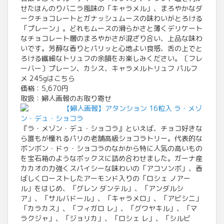
せたほんのりバニラ風味の「キャラメル」、まろやかなダ
ークチョコレートとガナッシュムースの味わいがとろける
「プレーン」。どれもムースの滑らかさと薄くデリケート
なチョコレート層のまろやかさが混ざり合い、上品な味わ
いです。芳醇な香りとパリッと心地よい食感、舌の上でと
ろける繊細なトリュフの余韻をお楽しみください。〔フレ
ーバー〕プレーン、カシス、キャラメルトリュフ パルフ
メ 245gはこちら
価格：5,670円
取扱：婦人画報のお取り寄せ
【婦人画報】アタンション 16粒入 ラ・メゾ
ン・デュ・ショコラ
『ラ・メゾン・デュ・ショコラ』といえば、チョコ好きな
ら誰もが憧れるパリの老舗高級ショコラトリー。代表的な
ボンボン・ドゥ・ショコラのなかから特に人気の高いもの
を宝石箱のようなボックスに詰め合わせました。ガーナ産
カカオの力強くスパイシーな味わいの「アコソンボ」、香
ばしくローストしたアーモンド入りの「ロシェ ノアー
ル」をはじめ、「グレン ダンテル」、「アンダルシ
ア」、「サルバドール」、「キャラメロ」、「アビシニ」
「カラカス」、「フィガロ レ」、「グワヤキル」、「マ
ラクジャ」、「ジョリカ」、「ロシェ レ」、「シルビ