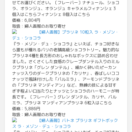
せてお選びください。〔フレーバー〕ナチュール、ショコ
ラ、オランジュ、オランジュ キャラメルフィナンシェ 3
個入はこちらフィナンシェ 8個入はこちら
価格：6,804円
取扱：婦人画報のお取り寄せ
【婦人画報】プラリネ 10粒入 ラ・メゾン・
デュ・ショコラ
『ラ・メゾン・デュ・ショコラ』といえば、チョコ好きな
ら誰もが憧れるパリの老舗高級ショコラトリー。魅力的な
プラリネ4種を長方形のおしゃれなボックスに詰め合わせ
ました。さくさくした食感のクレープダンテル入りのミル
クプラリネ「グレン ダンテル」、細かく砕いたピーカン
ナッツ入りのダークプラリネの「カリヤ」、香ばしいココ
ナッツで風味付けした「パルミラ」、アーモンドプラリネ
の「プラリネ マンディアン」など、熟練の技による甘す
ぎず程よい口当たりとナッツとショコラのハーモニーが特
長です。〔フレーバー〕グレン ダンテル、カリヤ、パル
ミラ、プラリネ マンディアンプラリネ 6粒入はこちら
価格：5,886円
取扱：婦人画報のお取り寄せ
【婦人画報】バトネ プラリネ ギフトボック
ス ラ・メゾン・デュ・ショコラ