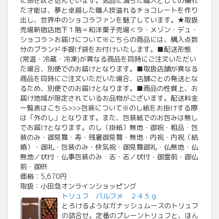
に命を吹き込んでいます。気品に満ちた職人としての優れ
た才能は、夢と卓越した職人技溢れるチョコレートを作り
出し、世界中のショコラファンを魅了しています。★取扱
売場新宿店地下１階＝和洋菓子売場＜ラ・メゾン・デュ・
ショコラ＞お届けについて※こちらの商品には、購入点数
分のブランド手提げ袋をお付けいたします。■配送形態
(常温・冷蔵・冷凍)が異なる商品を同時にご注文いただい
た場合、別便でのお届けとなります。■取扱店舗が異なる
商品を同時にご注文いただいた場合、店舗ごとの発送とな
るため、別便でのお届けとなります。■商品の性質上、お
届け地域が限定されているお品物がございます。配送料金
一覧表はこちら>>>包装について※のし紙をお掛けする際
は「外のし」となります。また、包装紙でのお包みは無し
でお届けとなります。のし（掛紙）無地・御祝・粗品・包
装のみ・御見舞・寿・残暑御見舞・無地・内祝・内祝（結
婚）・御礼・包装のみ・快気祝・御見舞御礼・仏無地・仏
無地／状付・仏事包装のみ・志・志／状付・御霊前・御仏
前・御供
価格：5,670円
取扱：小田急オンラインショッピング
トリュフ パルフメ ２４５ｇ
とろけるようなガナッシュムースのトリュフ
の詰合せ。定番のプレーントリュフと、ほん