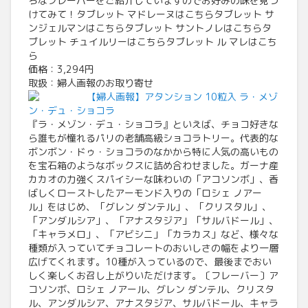
ろなフレーバーをご紹介していますのでお好みの味を見つ
けてみて！タブレット マドレーヌはこちらタブレット サ
ンジェルマンはこちらタブレット サントノレはこちらタ
ブレット チュイルリーはこちらタブレット ル マレはこち
ら
価格：3,294円
取扱：婦人画報のお取り寄せ
【婦人画報】アタンション 10粒入 ラ・メゾ
ン・デュ・ショコラ
『ラ・メゾン・デュ・ショコラ』といえば、チョコ好きな
ら誰もが憧れるパリの老舗高級ショコラトリー。代表的な
ボンボン・ドゥ・ショコラのなかから特に人気の高いもの
を宝石箱のようなボックスに詰め合わせました。ガーナ産
カカオの力強くスパイシーな味わいの「アコソンボ」、香
ばしくローストしたアーモンド入りの「ロシェ ノアー
ル」をはじめ、「グレン ダンテル」、「クリスタル」、
「アンダルシア」、「アナスタジア」「サルバドール」、
「キャラメロ」、「アビシニ」「カラカス」など、様々な
種類が入っていてチョコレートのおいしさの幅をより一層
広げてくれます。10種が入っているので、最後までおい
しく楽しくお召し上がりいただけます。〔フレーバー〕ア
コソンボ、ロシェ ノアール、グレン ダンテル、クリスタ
ル、アンダルシア、アナスタジア、サルバドール、キャラ