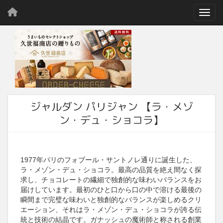
Toggl
ジャルダン パリジャン 【ラ・メゾ
ン・デュ・ショコラ】
1977年パリのフォブール・サントノレ通りに誕生した、
ラ・メゾン・デュ・ショコラ。最高の品質を絶え間なく探
求し、チョコレートの繊細で独創的な味わいバランスをお
届けしています。最初のひと口から口の中で溶ける最後の
瞬間まで完璧な味わいと独創的なバランスが楽しめるクリ
エーション、それはラ・メゾン・デュ・ショコラが誇る伝
統と技術の結晶です。ガナッシュの魔術師と称される創業