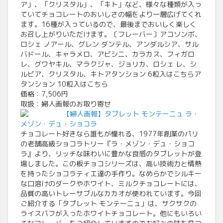
ア」、「クリスタル」、「キト」など、様々な種類が入っ
ていてチョコレートのおいしさの幅をより一層広げてくれ
ます。16種が入っているので、最後までおいしく楽しく
お召し上がりいただけます。〔フレーバー〕アコソンボ、
ロシェ ノアール、グレン ダンテル、アンダルシア、サル
バドール、キャラメロ、アビシニ、カラカス、フィガロ
レ、グワヤキル、マラクジャ、ジョリカ、ロシェ レ、シ
ルビア、クリスタル、キトアタンション 6粒入はこちらア
タンション 10粒入はこちら
価格：7,506円
取扱：婦人画報のお取り寄せ
【婦人画報】タブレット モンテーニュ ラ・
メゾン・デュ・ショコラ
チョコレート好きなら誰もが憧れる、1977年創業のパリ
の老舗高級ショコラトリー『ラ・メゾン・デュ・ショコ
ラ』より、リッチな味わいに豊かな食感のタブレットが登
場しました。この板チョコシリーズは、高い技術力と情熱
を持ったショコラティエ達の手作り。なめらかでシルキー
な口溶けのダークやホワイト、ミルクチョコレートには、
品質の高いトレーサブルなカカオが使われています。今回
ご紹介する「タブレット モンテーニュ」は、サクサクの
ライスパフが入ったホワイトチョコレート。他にもいろい