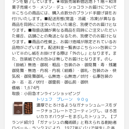
ァンを魅了しています。★取扱売場新宿店地下１階＝和洋
菓子売場＜ラ・メゾン・デュ・ショコラ＞お届けについて
※こちらの商品には、購入点数分のブランド手提げ袋をお
付けいたします。■配送形態(常温・冷蔵・冷凍)が異なる
商品を同時にご注文いただいた場合、別便でのお届けとな
ります。■取扱店舗が異なる商品を同時にご注文いただい
た場合、店舗ごとの発送となるため、別便でのお届けとな
ります。■商品の性質上、お届け地域が限定されているお
品物がございます。配送料金一覧表はこちら>>>包装につ
いて※のし紙をお掛けする際は「外のし」となります。ま
た、包装紙でのお包みは無しでお届けとなります。のし
（掛紙）無地・御祝・粗品・包装のみ・御見舞・寿・残暑
御見舞・無地・内祝・内祝（結婚）・御礼・包装のみ・快
気祝・御見舞御礼・仏無地・仏無地／状付・仏事包装の
み・志・志／状付・御霊前・御仏前・御供
価格：1,674円
取扱：小田急オンラインショッピング
トリュフ プレーン ９０ｇ
濃厚でとろけるようなガナッシュムースをダ
ークチョコレートでコーティングし、ほろ苦
いカカオパウダーをまぶしたトリュフ。【ブ
ランド紹介】「ガナッシュの魔術師」と称えられる創始者
ロベール・ランクスにより、1977年にパリで誕生した高