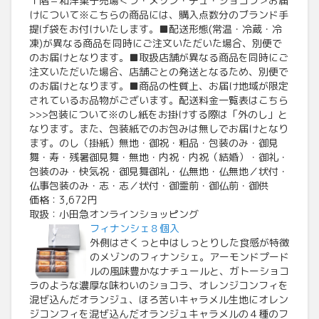
１階＝和洋菓子売場＜ラ・メゾン・デュ・ショコラ＞お届
けについて※こちらの商品には、購入点数分のブランド手
提げ袋をお付けいたします。■配送形態(常温・冷蔵・冷
凍)が異なる商品を同時にご注文いただいた場合、別便で
のお届けとなります。■取扱店舗が異なる商品を同時にご
注文いただいた場合、店舗ごとの発送となるため、別便で
のお届けとなります。■商品の性質上、お届け地域が限定
されているお品物がございます。配送料金一覧表はこちら
>>>包装について※のし紙をお掛けする際は「外のし」と
なります。また、包装紙でのお包みは無しでお届けとなり
ます。のし（掛紙）無地・御祝・粗品・包装のみ・御見
舞・寿・残暑御見舞・無地・内祝・内祝（結婚）・御礼・
包装のみ・快気祝・御見舞御礼・仏無地・仏無地／状付・
仏事包装のみ・志・志／状付・御霊前・御仏前・御供
価格：3,672円
取扱：小田急オンラインショッピング
フィナンシェ８個入
外側はさくっと中はしっとりした食感が特徴
のメゾンのフィナンシェ。アーモンドプード
ルの風味豊かなナチュールと、ガトーショコ
ラのような濃厚な味わいのショコラ、オレンジコンフィを
混ぜ込んだオランジュ、ほろ苦いキャラメル生地にオレン
ジコンフィを混ぜ込んだオランジュキャラメルの４種のフ