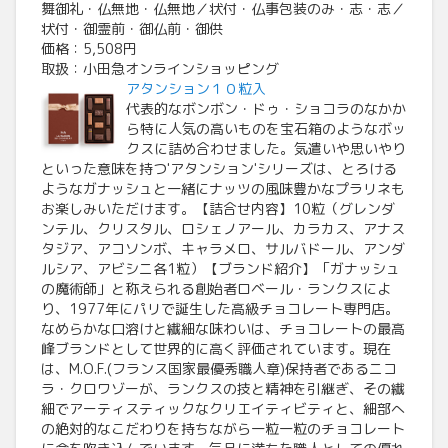
舞御礼・仏無地・仏無地／状付・仏事包装のみ・志・志／
状付・御霊前・御仏前・御供
価格：5,508円
取扱：小田急オンラインショッピング
アタンション１０粒入
代表的なボンボン・ドゥ・ショコラのなかか
ら特に人気の高いものを宝石箱のようなボッ
クスに詰め合わせました。気遣いや思いやり
といった意味を持つ'アタンション'シリーズは、とろける
ようなガナッシュと一緒にナッツの風味豊かなプラリネも
お楽しみいただけます。【詰合せ内容】10粒（グレンダ
ンテル、クリスタル、ロシェノアール、カラカス、アナス
タジア、アコソンボ、キャラメロ、サルバドール、アンダ
ルシア、アビシニ各1粒）【ブランド紹介】「ガナッシュ
の魔術師」と称えられる創始者ロベール・ランクスによ
り、1977年にパリで誕生した高級チョコレート専門店。
なめらかな口溶けと繊細な味わいは、チョコレートの最高
峰ブランドとして世界的に高く評価されています。現在
は、M.O.F.(フランス国家最優秀職人章)保持者であるニコ
ラ・クロワゾーが、ランクスの技と精神を引継ぎ、その繊
細でアーティスティックなクリエイティビティと、細部へ
の絶対的なこだわりを持ちながら一粒一粒のチョコレート