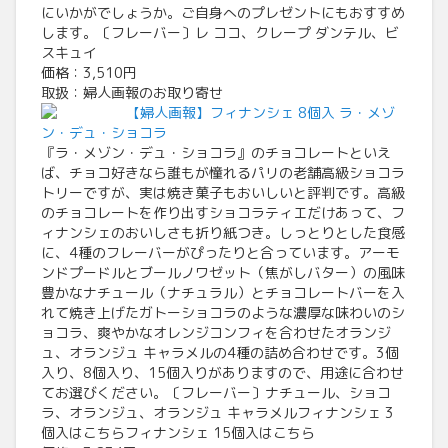
にいかがでしょうか。ご自身へのプレゼントにもおすすめ
します。〔フレーバー〕レ ココ、クレープ ダンテル、ビ
スキュイ
価格：3,510円
取扱：婦人画報のお取り寄せ
【婦人画報】フィナンシェ 8個入 ラ・メゾ
ン・デュ・ショコラ
『ラ・メゾン・デュ・ショコラ』のチョコレートといえ
ば、チョコ好きなら誰もが憧れるパリの老舗高級ショコラ
トリーですが、実は焼き菓子もおいしいと評判です。高級
のチョコレートを作り出すショコラティエだけあって、フ
ィナンシェのおいしさも折り紙つき。しっとりとした食感
に、4種のフレーバーがぴったりと合っています。アーモ
ンドプードルとブールノワゼット（焦がしバター）の風味
豊かなナチュール（ナチュラル）とチョコレートバーを入
れて焼き上げたガトーショコラのような濃厚な味わいのシ
ョコラ、爽やかなオレンジコンフィを合わせたオランジ
ュ、オランジュ キャラメルの4種の詰め合わせです。3個
入り、8個入り、15個入りがありますので、用途に合わせ
てお選びください。〔フレーバー〕ナチュール、ショコ
ラ、オランジュ、オランジュ キャラメルフィナンシェ 3
個入はこちらフィナンシェ 15個入はこちら