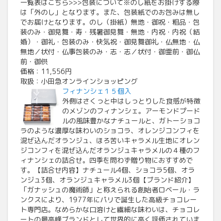
一覧表はこちら>>>包装について※のし紙をお掛けする際
は「外のし」となります。また、包装紙でのお包みは無し
でお届けとなります。のし（掛紙）無地・御祝・粗品・包
装のみ・御見舞・寿・残暑御見舞・無地・内祝・内祝（結
婚）・御礼・包装のみ・快気祝・御見舞御礼・仏無地・仏
無地／状付・仏事包装のみ・志・志／状付・御霊前・御仏
前・御供
価格：11,556円
取扱：小田急オンラインショッピング
フィナンシェ１５個入
外側はさくっと中はしっとりした食感が特徴
のメゾンのフィナンシェ。アーモンドプード
ルの風味豊かなナチュールと、ガトーショコ
ラのような濃厚な味わいのショコラ、オレンジコンフィを
混ぜ込んだオランジュ、ほろ苦いキャラメル生地にオレン
ジコンフィを混ぜ込んだオランジュキャラメルの４種のフ
ィナンシェの詰合せ。四季を問わず贈り物におすすめで
す。【詰合せ内容】ナチュール4個、ショコラ5個、オラ
ンジュ3個、オランジュキャラメル3個【ブランド紹介】
「ガナッシュの魔術師」と称えられる創始者ロベール・ラ
ンクスにより、1977年にパリで誕生した高級チョコレー
ト専門店。なめらかな口溶けと繊細な味わいは、チョコレ
ートの最高峰ブランドとして世界的に高く評価されていま