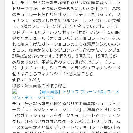
ば、チョコ好きなら誰もが憧れるパリの老舗高級ショコラ
トリーですが、実は焼き菓子もおいしいと評判です。高級
のチョコレートを作り出すショコラティエだけあって、フ
ィナンシェのおいしさも折り紙つき。しっとりとした食感
に、3種のフレーバーがぴったりと合っています。アーモ
ンドプードルとブールノワゼット（焦がしバター）の風味
豊かなナチュール（ナチュラル）とチョコレートバーを入
れて焼き上げたガトーショコラのような濃厚な味わいのシ
ョコラ、爽やかなオレンジコンフィを合わせたオランジュ
3種の詰め合わせです。3個入り、8個入り、15個入りが
ありますので、用途に合わせてお選びください。〔フレー
バー〕ナチュール、ショコラ、オランジュフィナンシェ 8
個入はこちらフィナンシェ 15個入はこちら
価格：1,674円
取扱：婦人画報のお取り寄せ
【婦人画報】トリュフ プレーン 90g ラ・メ
ゾン・デュ・ショコラ
チョコ好きなら誰もが憧れるパリの老舗高級ショコラトリ
ーの『ラ・メゾン・デュ・ショコラ』。濃厚でとろけるよ
うなガナッシュムースをダークチョコレートでコーティン
グし、ほろ苦いカカオパウダーをまぶしたトリュフは、ム
ースの滑らかさと薄くデリケートなチョコレート層のまろ