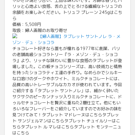
やかさが混ざり合い、上品な味わいです。芳醇な香りとパ
リッと心地よい食感、舌の上でとろける繊細なトリュフの
余韻をお楽しみください。トリュフ プレーン 245gはこち
ら
価格：5,508円
取扱：婦人画報のお取り寄せ
【婦人画報】タブレット サントノレ ラ・メ
ゾン・デュ・ショコラ
チョコレート好きなら誰もが憧れる1977年に創業、パリ
の老舗高級ショコラトリー『ラ・メゾン・デュ・ショコ
ラ』より、リッチな味わいに豊かな食感のタブレットが登
場しました。この板チョコシリーズは、高い技術力と情熱
を持ったショコラティエ達の手作り。なめらかでシルキー
な口溶けのダークやホワイト、ミルクチョコレートには、
品質の高いトレーサブルなカカオが使われています。今回
ご紹介する「タブレット サントノレ」は、細かく砕いた
サクサクのピーカンナッツ入りミルクチョコレートに、ド
ゥルセチョコレートを贅沢に重ねた2層仕立て。他にもい
ろいろなフレーバーをご紹介していますのでお好みの味を
見つけてみて！タブレット マドレーヌはこちらタブレッ
ト サンジェルマンはこちらタブレット チュイルリーはこ
ちらタブレット ル マレはこちらタブレット モンテーニュ
はこちら