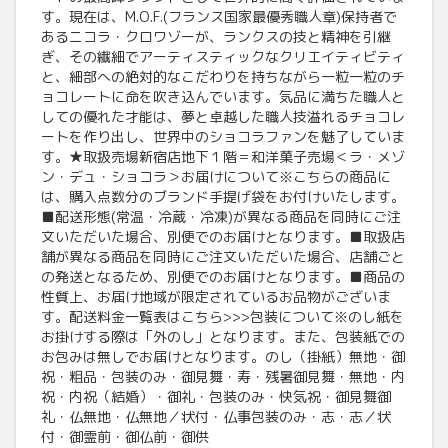
す。現在は、M.O.F.(フランス国家最優秀職人章)保持者で
あるニコラ・クロワゾーが、ランクスの技と精神を引継
ぎ、その繊細でアーティスティックなクリエイティビティ
と、細部への絶対的なこだわりを持ちながら一粒一粒のチ
ョコレートに命を吹き込んでいます。気品に満ちた職人と
しての優れた才能は、夢と卓越した職人技溢れるチョコレ
ートを作り出し、世界中のショコラファンを魅了していま
す。★取扱売場新宿店地下１階＝和洋菓子売場＜ラ・メゾ
ン・デュ・ショコラ＞お届けについて※こちらの商品に
は、購入点数分のブランド手提げ袋をお付けいたします。
■配送形態(常温・冷蔵・冷凍)が異なる商品を同時にご注
文いただいた場合、別便でのお届けとなります。■取扱店
舗が異なる商品を同時にご注文いただいた場合、店舗ごと
の発送となるため、別便でのお届けとなります。■商品の
性質上、お届け地域が限定されているお品物がございま
す。配送料金一覧表はこちら>>>包装について※のし紙を
お掛けする際は「外のし」となります。また、包装紙での
お包みは無しでお届けとなります。のし（掛紙）無地・御
祝・粗品・包装のみ・御見舞・寿・残暑御見舞・無地・内
祝・内祝（結婚）・御礼・包装のみ・快気祝・御見舞御
礼・仏無地・仏無地／状付・仏事包装のみ・志・志／状
付・御霊前・御仏前・御供