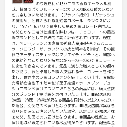
のり塩を利かせバニラの香るキャラメル風
味、甘酸っぱくフルーティーなカシス風味の3種の味わい
をお楽しみいただけます。【ブランド紹介】「ガナッシュ
の魔術師」と称えられる創始者ロベール・ランクスによ
り、1977年にパリで誕生した高級チョコレート専門店。
なめらかな口溶けと繊細な味わいは、チョコレートの最高
峰ブランドとして世界的に高く評価されています。現在
は、M.O.F.(フランス国家最優秀職人章)保持者であるニコ
ラ・クロワゾーが、ランクスの技と精神を引継ぎ、その繊
細でアーティスティックなクリエイティビティと、細部へ
の絶対的なこだわりを持ちながら一粒一粒のチョコレート
に命を吹き込んでいます。気品に満ちた職人としての優れ
た才能は、夢と卓越した職人技溢れるチョコレートを作り
出し、世界中のショコラファンを魅了しています。★取扱
売場新宿店地下１階＝和洋菓子売場＜ラ・メゾン・デュ・
ショコラ＞お届けについて※こちらの商品には、購入点数
分のブランド手提げ袋をお付けいたします。■配送形態
(常温・冷蔵・冷凍)が異なる商品を同時にご注文いただい
た場合、別便でのお届けとなります。■取扱店舗が異なる
商品を同時にご注文いただいた場合、店舗ごとの発送とな
るため、別便でのお届けとなります。■商品の性質上、お
届け地域が限定されているお品物がございます。配送料金