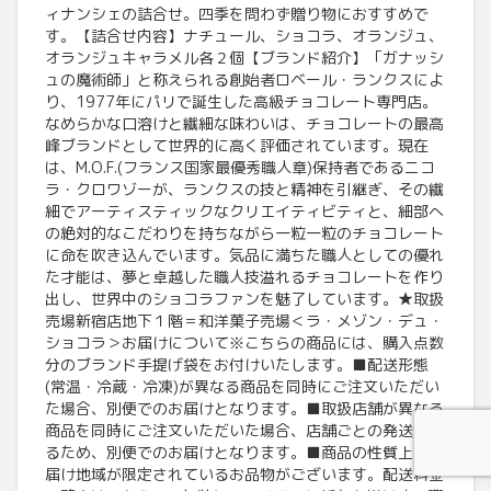
ィナンシェの詰合せ。四季を問わず贈り物におすすめで
す。【詰合せ内容】ナチュール、ショコラ、オランジュ、
オランジュキャラメル各２個【ブランド紹介】「ガナッシ
ュの魔術師」と称えられる創始者ロベール・ランクスによ
り、1977年にパリで誕生した高級チョコレート専門店。
なめらかな口溶けと繊細な味わいは、チョコレートの最高
峰ブランドとして世界的に高く評価されています。現在
は、M.O.F.(フランス国家最優秀職人章)保持者であるニコ
ラ・クロワゾーが、ランクスの技と精神を引継ぎ、その繊
細でアーティスティックなクリエイティビティと、細部へ
の絶対的なこだわりを持ちながら一粒一粒のチョコレート
に命を吹き込んでいます。気品に満ちた職人としての優れ
た才能は、夢と卓越した職人技溢れるチョコレートを作り
出し、世界中のショコラファンを魅了しています。★取扱
売場新宿店地下１階＝和洋菓子売場＜ラ・メゾン・デュ・
ショコラ＞お届けについて※こちらの商品には、購入点数
分のブランド手提げ袋をお付けいたします。■配送形態
(常温・冷蔵・冷凍)が異なる商品を同時にご注文いただい
た場合、別便でのお届けとなります。■取扱店舗が異なる
商品を同時にご注文いただいた場合、店舗ごとの発送とな
るため、別便でのお届けとなります。■商品の性質上、お
届け地域が限定されているお品物がございます。配送料金