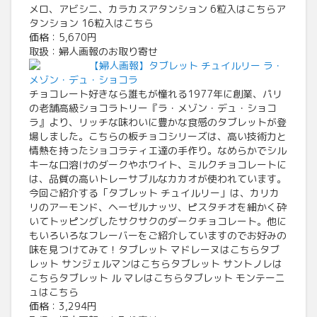
メロ、アビシニ、カラカスアタンション 6粒入はこちらア
タンション 16粒入はこちら
価格：5,670円
取扱：婦人画報のお取り寄せ
【婦人画報】タブレット チュイルリー ラ・
メゾン・デュ・ショコラ
チョコレート好きなら誰もが憧れる1977年に創業、パリ
の老舗高級ショコラトリー『ラ・メゾン・デュ・ショコ
ラ』より、リッチな味わいに豊かな食感のタブレットが登
場しました。こちらの板チョコシリーズは、高い技術力と
情熱を持ったショコラティエ達の手作り。なめらかでシル
キーな口溶けのダークやホワイト、ミルクチョコレートに
は、品質の高いトレーサブルなカカオが使われています。
今回ご紹介する「タブレット チュイルリー」は、カリカ
リのアーモンド、ヘーゼルナッツ、ピスタチオを細かく砕
いてトッピングしたサクサクのダークチョコレート。他に
もいろいろなフレーバーをご紹介していますのでお好みの
味を見つけてみて！タブレット マドレーヌはこちらタブ
レット サンジェルマンはこちらタブレット サントノレは
こちらタブレット ル マレはこちらタブレット モンテーニ
ュはこちら
価格：3,294円