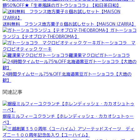
額50%OFF★「生姜風味のガトウショコラ」【和日茶日和】
送料無料 フランス地方菓子８個お試しセット【MAISON IZARRA】
ガトーショコ
ランジュ【テオブロマ‐THEOBROMA‐】
ガトーショコラ マ
クロビオティック ケーキ
羅漢果マクロビガトーショコラ
24時間タイムセール75％OFF北海道黒豆ガトーショコラ【大地の
歓】
関連記事
銀座ミルフィーユクランチ【ホレンディッシェ・カカオシュトゥー
ベ】