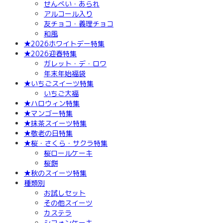
せんべい・あられ
アルコール入り
友チョコ・義理チョコ
和風
★2026ホワイトデー特集
★2026迎春特集
ガレット・デ・ロワ
年末年始福袋
★いちごスイーツ特集
いちご大福
★ハロウィン特集
★マンゴー特集
★抹茶スイーツ特集
★敬老の日特集
★桜・さくら・サクラ特集
桜ロールケーキ
桜餅
★秋のスイーツ特集
種類別
お試しセット
その他スイーツ
カステラ
シフォンケーキ