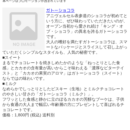
本ページはプロモーションが含まれています
ガトーショコラ
アニヴェルセル表参道のショコラが初めてと
いう方に、ぜひ味わっていただきたいのが、
オープン当初から愛され続け「キング・オ
ブ・ショコラ」の異名を誇るガトーショコラ
です。
大人の嗜好を満たすガトーショコラは、スマ
ートなパッケージとスライスして召し上がっ
ていただくシンプルなスタイルも、人気の秘密です。
■スイート
まるでチョコレートを焼きしめたかのような「ねっとりとした食
感」とカカオの含有量が高いからこそ味わえる「濃厚なビターテイ
スト」と「カカオの果実のアロマ」はガトーショコラ（スイート）
ならではの味わいです。
■ミルク
なめらかでしっとりとしたビスキー（生地）とミルクチョコレート
のやさしい甘さの「ガトーショコラ（ミルク）」。
フワッとした食感と静かに立のぼるカカオの芳醇なブーケは、子供
から食通の大人まで幅広い年齢層の方にプレゼントして喜ばれるチ
ョコレートです。
価格：1,800円 (税込) 送料別