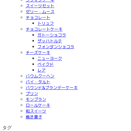
スイーツセット
ゼリー・ムース
チョコレート
トリュフ
チョコレートケーキ
ガトーショコラ
ザッハトルテ
フォンダンショコラ
チーズケーキ
ニューヨーク
ベイクド
レア
バウムクーヘン
パイ・タルト
パウンド&ブランデーケーキ
プリン
モンブラン
ロールケーキ
和スイーツ
焼き菓子
タグ