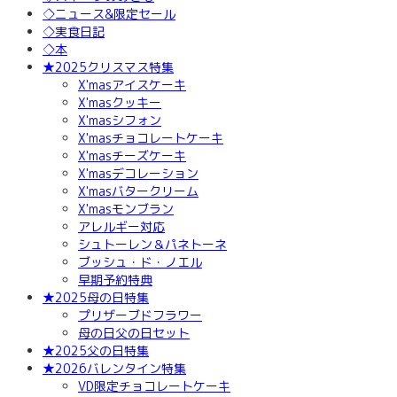
◇ニュース&限定セール
◇実食日記
◇本
★2025クリスマス特集
X'masアイスケーキ
X'masクッキー
X'masシフォン
X'masチョコレートケーキ
X'masチーズケーキ
X'masデコレーション
X'masバタークリーム
X'masモンブラン
アレルギー対応
シュトーレン＆パネトーネ
ブッシュ・ド・ノエル
早期予約特典
★2025母の日特集
プリザーブドフラワー
母の日父の日セット
★2025父の日特集
★2026バレンタイン特集
VD限定チョコレートケーキ