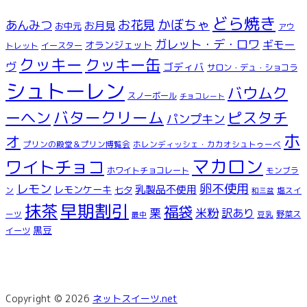
どら焼き
お花見
かぼちゃ
あんみつ
お月見
お中元
アウ
ガレット・デ・ロワ
ギモー
オランジェット
トレット
イースター
クッキー
クッキー缶
ヴ
ゴディバ
サロン・デュ・ショコラ
シュトーレン
バウムク
スノーボール
チョコレート
ーヘン
バタークリーム
ピスタチ
パンプキン
ホ
オ
プリンの殿堂＆プリン博覧会
ホレンディッシェ・カカオシュトゥーベ
マカロン
ワイトチョコ
ホワイトチョコレート
モンブラ
レモン
卵不使用
乳製品不使用
レモンケーキ
七夕
ン
塩スイ
和三盆
早期割引
抹茶
福袋
米粉
栗
訳あり
ーツ
豆乳
野菜ス
最中
黒豆
イーツ
Copyright © 2026
ネットスイーツ.net