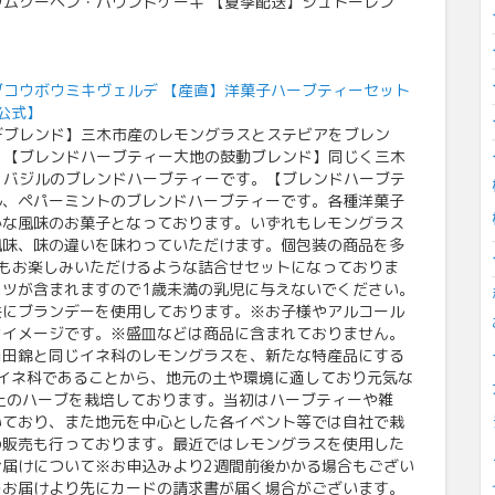
ウムクーヘン・パウンドケーキ 【夏季配送】シュトーレン
ブコウボウミキヴェルデ 【産直】洋菓子ハーブティーセット
公式】
デブレンド】三木市産のレモングラスとステビアをブレン
。【ブレンドハーブティー大地の鼓動ブレンド】同じく三木
、バジルのブレンドハーブティーです。【ブレンドハーブテ
ル、ペパーミントのブレンドハーブティーです。各種洋菓子
かな風味のお菓子となっております。いずれもレモングラス
風味、味の違いを味わっていただけます。個包装の商品を多
もお楽しみいただけるような詰合せセットになっておりま
ツが含まれますので1歳未満の乳児に与えないでください。
共にブランデーを使用しております。※お子様やアルコール
はイメージです。※盛皿などは商品に含まれておりません。
山田錦と同じイネ科のレモングラスを、新たな特産品にする
じイネ科であることから、地元の土や環境に適しており元気な
上のハーブを栽培しております。当初はハーブティーや雑
いており、また地元を中心とした各イベント等では自社で栽
の販売も行っております。最近ではレモングラスを使用した
届けについて※お申込みより2週間前後かかる場合もござい
※お届けより先にカードの請求書が届く場合がございます。