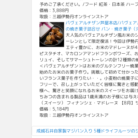
予めご了承ください。/フード 紅茶・日本茶 ハー
価格：3,888円
取扱：三越伊勢丹オンラインストア
パヴェアルチザン芦屋本店/パヴェア
の焼き菓子詰合せ パン・焼き菓子（
大人気のパヴェアルチザン風お米の
ーレンとして限定復活！今回は伊勢
エティ豊かに、お米のマドレーヌが4
ピスタチオ、マカロンアマンドフランボワーズ、
リュイ、そしてサマーシュトーレンの計12種類の
＜パヴェアルチザン＞はお米のグルテンフリー焼
始めたお米のお菓子作り。挑戦して初めて分かっ
いフランス菓子を作りたい・・。小麦粉の焼菓子
フリーで、召し上がっていただく皆様に驚きと感
様へ、驚きと笑顔になれるお米のスイーツをお届
ちみつの含まれる製品は1歳未満のお子様には与え
（スイーツ） フィナンシェ・マドレーヌ 【8月
価格：5,184円
取扱：三越伊勢丹オンラインストア
成城石井自家製マジパン入り 5種ドライフルーツの