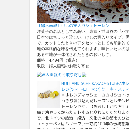
【婦人画報】けしの実入りシュトーレン
洋菓子の名店として名高い、東京・世田谷の『パ
日本ではちょっと珍しい、けしの実入りタイプ。
で、カットしたときのアクセントとしても印象的
地の本格的な味を伝えてくれます。味わいたいの
ある生地が一体化されたときのおいしさ。
価格：4,494円（税込）
取扱：婦人画報のお取り寄せ
HOLLANDISCHE KAKAO-S
レン(ツィトローネン) ケーキ・ス
＜ホレンディッシェ・カカオシュト
っぷり漬け込んだレーズンとレモン
トーレンです。【お召し上がり方】3
庫で冷やしてからカットすると崩れにくくなりま
で、北ドイツの政治・経済・文化の中心都市のひ
ュトゥーベ＞はハノーファーで約100年の伝統を