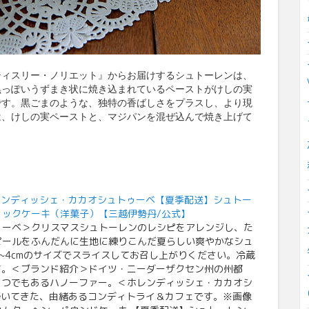
ティスリー・ノリエット』からお届けするシュトーレンは、
黒っぽいうずまき状に焼き込まれているペーストがけしの実
です。黒ごまのような、独特の香ばしさをプラスし、より現
は、けしの実ペーストと、マジパンを混ぜ込んで焼き上げて
TUBE/ホレンディッシェ・カカオシュトゥーベ【夏季配送】シュトー
ティックケーキ（洋菓子）【三越伊勢丹/公式】
ゥーベ＞クリスマスシュトーレンのレシピをアレンジし、た
ピールをふんだんに生地に練りこんだ夏らしい爽やかなシュ
~4cmのサイズでスライスしてお召し上がりください。冷蔵
す。＜ブランド紹介＞ドイツ・ニーダーザクセン州の州都
とつでもあるハノーファー。＜ホレンディッシェ・カカオシ
築いてきた、由緒あるコンディトライ＆カフェです。※画像