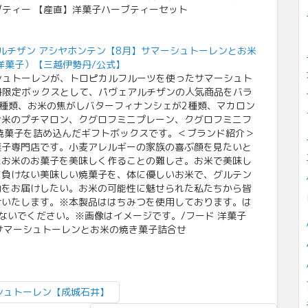
ブティー 【産直】洋菓子ハーブティーセット
ルチザン アシヤホンテン【8月】サマーシュトーレンとお米
洋菓子）【三越伊勢丹/公式】
シュトーレンが、トロピカルフルーツを使ったサマーシュト
丹限定ボックスとして、パヴェアルチザンの人気商品をバラ
種類、お米の焦がしバターフィナンシェが2種類、マカロン
お米のプチマロン、クグロフミニプレーン、クグロフミニフ
焼菓子を詰め込んだギフトボックスです。＜ブランド紹介＞
菓子専門店です。小麦アレルギーの家族の喜ぶ顔を見たいと
たお米のお菓子を美味しく作ることの難しさ。お米で美味し
に負けない美味しい焼菓子を、体に優しいお米で、グルテン
動をお届けしたい。お米の可能性に魅せられた私たちから皆
けいたします。※本製品ははちみつを使用しております。は
ないでください。※画像はイメージです。/フード 洋菓子
】サマーシュトーレンとお米の焼き菓子詰合せ
シュトーレン【成城石井】