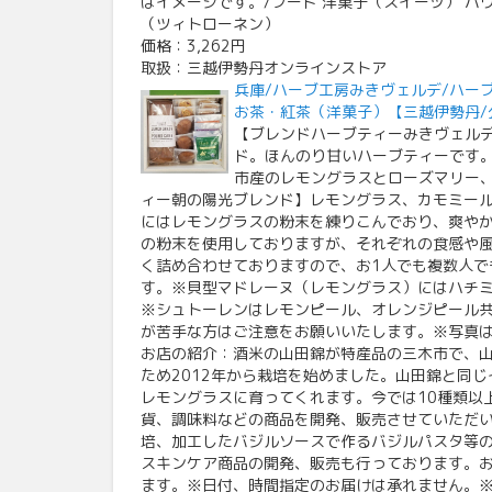
はイメージです。/フード 洋菓子（スイーツ） バ
（ツィトローネン）
価格：3,262円
取扱：三越伊勢丹オンラインストア
兵庫/ハーブ工房みきヴェルデ/ハー
お茶・紅茶（洋菓子）【三越伊勢丹/
【ブレンドハーブティーみきヴェル
ド。ほんのり甘いハーブティーです
市産のレモングラスとローズマリー
ィー朝の陽光ブレンド】レモングラス、カモミー
にはレモングラスの粉末を練りこんでおり、爽や
の粉末を使用しておりますが、それぞれの食感や
く詰め合わせておりますので、お1人でも複数人で
す。※貝型マドレーヌ（レモングラス）にはハチミ
※シュトーレンはレモンピール、オレンジピール
が苦手な方はご注意をお願いいたします。※写真
お店の紹介：酒米の山田錦が特産品の三木市で、
ため2012年から栽培を始めました。山田錦と同
レモングラスに育ってくれます。今では10種類以
貨、調味料などの商品を開発、販売させていただ
培、加工したバジルソースで作るバジルパスタ等
スキンケア商品の開発、販売も行っております。お
ます。※日付、時間指定のお届けは承れません。