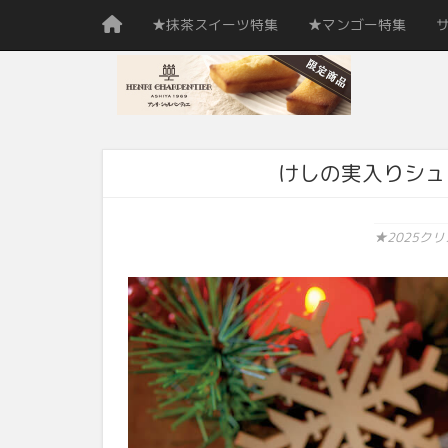
★抹茶スイーツ特集
★マンゴー特集
けしの実入りシュ
★2025ク