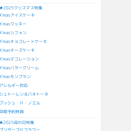
★2025クリスマス特集
X'masアイスケーキ
X'masクッキー
X'masシフォン
X'masチョコレートケーキ
X'masチーズケーキ
X'masデコレーション
X'masバタークリーム
X'masモンブラン
アレルギー対応
シュトーレン＆パネトーネ
ブッシュ・ド・ノエル
早期予約特典
★2025母の日特集
プリザーブドフラワー