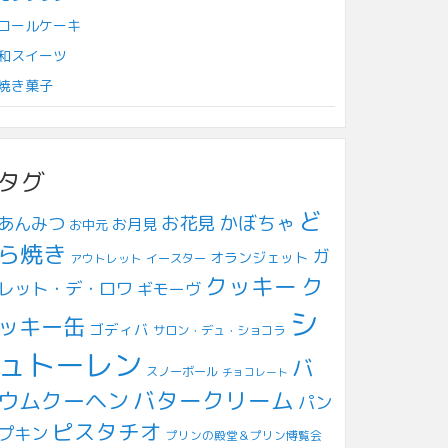
ロールケーキ
和スイーツ
焼き菓子
タグ
ど
お花見
かぼちゃ
あんみつ
お月見
お中元
ら焼き
ガ
オランジェット
アウトレット
イースター
クッキー
ク
レット・デ・ロワ
ギモーヴ
シ
ッキー缶
ゴディバ
サロン・デュ・ショコラ
ュトーレン
バ
スノーボール
チョコレート
ウムクーヘン
バタークリーム
パン
ピスタチオ
プキン
プリンの殿堂＆プリン博覧会