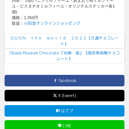
内容： 1缶(バニラミルフィーユ・あまおう苺ミルフィー
ユ・ピスタチオミルフィーユ・オリジナルステッカー各1
個)
価格：1,350円
小田急オンラインショッピング
取扱：
ＱＵＯＮ ｔｈｅ ｗｏｒｌｄ ２０２２【久遠チョコレー
ト】
Okada Museum Chocolate『光琳・菊』【岡田美術館チョコ
レート】
facebook
X (tweet)
はてブ
LINE