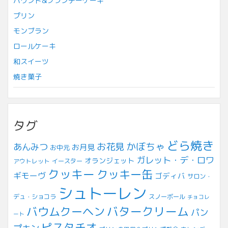
パウンド&ブランデーケーキ
プリン
モンブラン
ロールケーキ
和スイーツ
焼き菓子
タグ
どら焼き
お花見
かぼちゃ
あんみつ
お月見
お中元
ガレット・デ・ロワ
オランジェット
アウトレット
イースター
クッキー
クッキー缶
ギモーヴ
ゴディバ
サロン・
シュトーレン
デュ・ショコラ
スノーボール
チョコレ
バウムクーヘン
バタークリーム
パン
ート
ピスタチオ