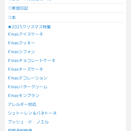
◇実食日記
◇本
★2025クリスマス特集
X'masアイスケーキ
X'masクッキー
X'masシフォン
X'masチョコレートケーキ
X'masチーズケーキ
X'masデコレーション
X'masバタークリーム
X'masモンブラン
アレルギー対応
シュトーレン＆パネトーネ
ブッシュ・ド・ノエル
早期予約特典