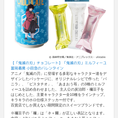
【「鬼滅の刃」チョコレート】「鬼滅の刃」ミルフィーユ
冨岡義勇 小田急のバレンタイン
アニメ「鬼滅の刃」に登場する多彩なキャラクター達をデ
ザインしたパッケージに、オリジナルレシピで作った「バ
ニラ」、「ピスタチオ」、「あまおう苺」の3種のミルフ
ィーユを詰め合わせました。 主人公の炭治郎・禰豆子を
はじめとした、主要キャラクター全10種をラインナップ。
キラキラのホロ仕様ステッカー付です。
百貨店でしか買えない期間限定のスイーツブランドです。
※禰豆子の「禰」は「ネ＋爾」が正しい表記となります。